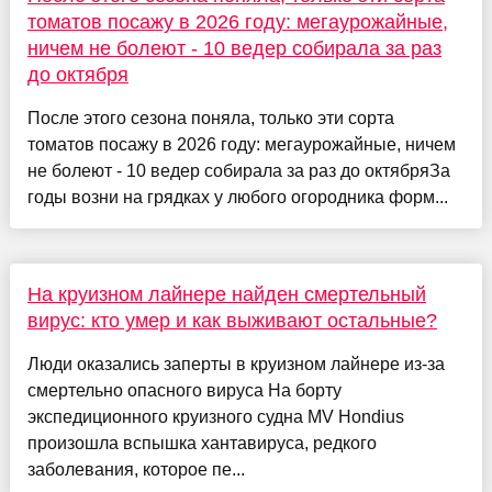
томатов посажу в 2026 году: мегаурожайные,
ничем не болеют - 10 ведер собирала за раз
до октября
После этого сезона поняла, только эти сорта
томатов посажу в 2026 году: мегаурожайные, ничем
не болеют - 10 ведер собирала за раз до октябряЗа
годы возни на грядках у любого огородника форм...
На круизном лайнере найден смертельный
вирус: кто умер и как выживают остальные?
Люди оказались заперты в круизном лайнере из-за
смертельно опасного вируса На борту
экспедиционного круизного судна MV Hondius
произошла вспышка хантавируса, редкого
заболевания, которое пе...