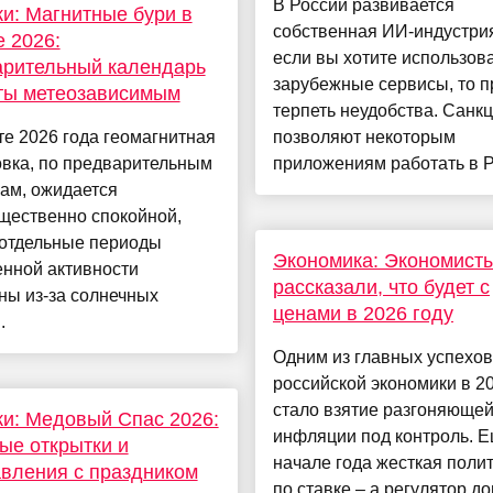
В России развивается
и: Магнитные бури в
собственная ИИ-индустрия
е 2026:
если вы хотите использов
арительный календарь
зарубежные сервисы, то п
ты метеозависимым
терпеть неудобства. Санкц
те 2026 года геомагнитная
позволяют некоторым
овка, по предварительным
приложениям работать в РФ
ам, ожидается
щественно спокойной,
 отдельные периоды
Экономика: Экономист
нной активности
рассказали, что будет с
ны из-за солнечных
ценами в 2026 году
.
Одним из главных успехов
российской экономики в 20
стало взятие разгоняюще
и: Медовый Спас 2026:
инфляции под контроль. Е
ые открытки и
начале года жесткая поли
вления с праздником
по ставке – а регулятор до