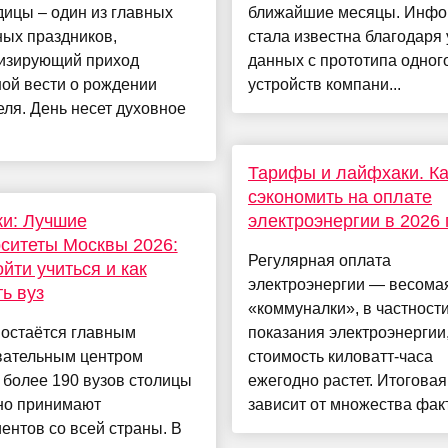
ицы – один из главных
ближайшие месяцы. Инф
ых праздников,
стала известна благодаря 
изирующий приход
данных с прототипа одного
ой вести о рождении
устройств компани...
ля. День несет духовное
Тарифы и лайфхаки. Ка
сэкономить на оплате
и: Лучшие
электроэнергии в 2026 
ситеты Москвы 2026:
Регулярная оплата
ойти учиться и как
электроэнергии — весомая
ь вуз
«коммуналки», в частности
 остаётся главным
показания электроэнергии,
вательным центром
стоимость киловатт-часа
 более 190 вузов столицы
ежегодно растет. Итогова
но принимают
зависит от множества факт
ентов со всей страны. В