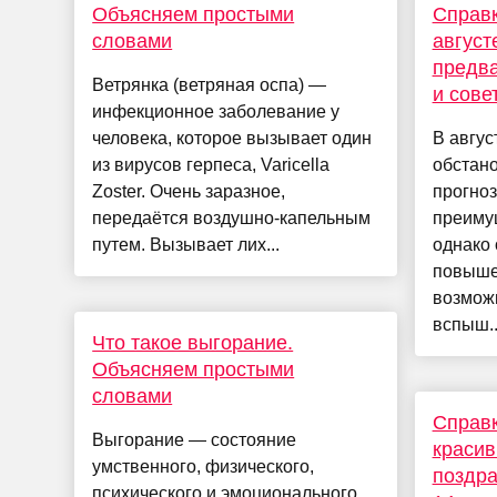
Объясняем простыми
Справк
словами
август
предв
Ветрянка (ветряная оспа) —
и сове
инфекционное заболевание у
человека, которое вызывает один
В авгус
из вирусов герпеса, Varicella
обстан
Zoster. Очень заразное,
прогноз
передаётся воздушно-капельным
преиму
путем. Вызывает лих...
однако
повыше
возмож
вспыш..
Что такое выгорание.
Объясняем простыми
словами
Справк
Выгорание — состояние
красив
умственного, физического,
поздра
психического и эмоционального