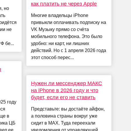
как платить не через Apple
, но
ать
Многие владельцы iPhone
ридётся
привыкли оплачивать подписку на
ии не
VK Музыку прямо со счёта
мобильного телефона. Это было
 бе...
удобно: ни карт, ни лишних
действий. Но с 1 апреля 2026 года
этот способ перес...
ы
Нужен ли мессенджер МАКС
на iPhone в 2026 году и что
будет, если его не ставить
25 году
йся
Представьте: вы достаёте айфон,
ще в
а половина страны вокруг уже
тика ЦБ
сидит в MAX. Туда переехали
вел ее
уведомления от управляющей