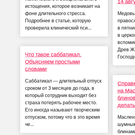
14 авг
истощения, которое возникает на
фоне длительного стресса.
Медовы
Подробнее в статье, которую
правос
проверила клинический пси...
в пятни
в церк
вспоми
Древ Ж
Что такое саббатикал.
Господн
Объясняем простыми
словами
Саббатикал — длительный отпуск
Справ
сроком от 3 месяцев до года, в
на Мас
который сотрудник выходит без
блинов
страха потерять рабочее место.
делать
Его иногда называют творческим
отпуском, потому что в это время
Маслени
че...
шумным
блинам