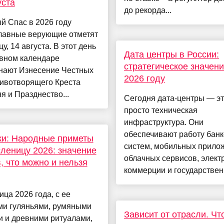
уста
до рекорда...
й Спас в 2026 году
лавные верующие отметят
цу, 14 августа. В этот день
Дата центры в России:
овном календаре
стратегическое значени
нают Изнесение Честных
2026 году
ивотворящего Креста
я и Празднество...
Сегодня дата-центры — эт
просто техническая
инфраструктура. Они
обеспечивают работу банк
ки: Народные приметы
систем, мобильных прило
леницу 2026: значение
облачных сервисов, элект
, что можно и нельзя
коммерции и государственн
ца 2026 года, с ее
и гуляньями, румяными
Зависит от отрасли. Чт
и и древними ритуалами,