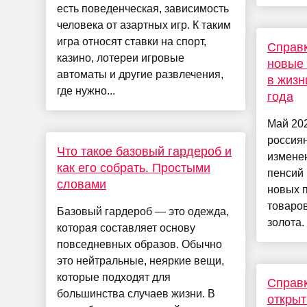
есть поведенческая, зависимость
человека от азартных игр. К таким
игра относят ставки на спорт,
Справк
казино, лотереи игровые
новые 
автоматы и другие развлечения,
в жизн
где нужно...
года
Май 202
россия
Что такое базовый гардероб и
изменен
как его собрать. Простыми
пенсий 
словами
новых 
товаров
Базовый гардероб — это одежда,
золота.
которая составляет основу
повседневных образов. Обычно
это нейтральные, неяркие вещи,
которые подходят для
Справк
большинства случаев жизни. В
открыт