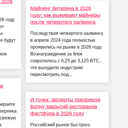
 2026
Майнинг биткоина в 2026
году: как выживают майнеры
26 году
после четвертого халвинга
ют
ы.
Последствия четвертого халвинга
е будут
в апреле 2024 года полностью
проявились на рынке в 2026 году.
нок
Вознаграждение за блок
сократилось с 6,25 до 3,125 BTC,
что вынудило индустрию
пересмотреть под...
ше
И точка: эксперты предрекли
бираете
волну закрытий ресторанов
аверняка
фастфуда в 2026 году
 свежую
а
Российский рынок быстрого