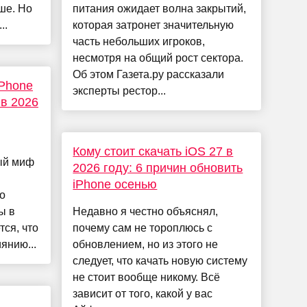
ше. Но
питания ожидает волна закрытий,
..
которая затронет значительную
часть небольших игроков,
несмотря на общий рост сектора.
Об этом Газета.ру рассказали
iPhone
эксперты рестор...
 в 2026
Кому стоит скачать iOS 27 в
ый миф
2026 году: 6 причин обновить
iPhone осенью
о
ы в
Недавно я честно объяснял,
тся, что
почему сам не тороплюсь с
янию...
обновлением, но из этого не
следует, что качать новую систему
не стоит вообще никому. Всё
зависит от того, какой у вас