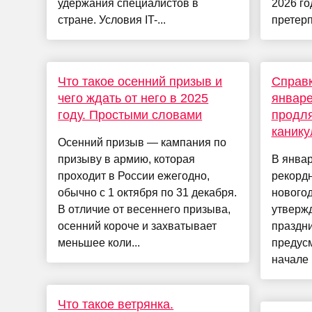
удержания специалистов в
2026 го
стране. Условия IT-...
претерп
Что такое осенний призыв и
Справк
чего ждать от него в 2025
январе
году. Простыми словами
продля
каник
Осенний призыв — кампания по
призыву в армию, которая
В январ
проходит в России ежегодно,
рекорд
обычно с 1 октября по 31 декабря.
нового
В отличие от весеннего призыва,
утверж
осенний короче и захватывает
праздн
меньшее коли...
предусм
начале 
Что такое ветрянка.