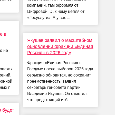
компании, там оформляют
Цифровой ID, к нему цепляют
«Госуслуги». А у вас ...
е в
Якушев заявил о масштабном
обновлении фракции «Единая
о не
Россия» в 2026 году
Фракция «Единая Россия» в
овских
Госдуме после выборов 2026 года
жений,
серьезно обновится, но сохранит
ронной
преемственность, заявил
ых п...
секретарь генсовета партии
Владимир Якушев. Он отметил,
что предстоящий изб...
о будет