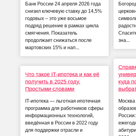
Банк России 24 апреля 2026 года
Богород
снизил ключевую ставку до 14,5%
церковн
годовых – это уже восьмое
символ
подряд решение в рамках цикла
радостн
смягчения. Показатель
Спасите
продолжает снижаться после
зна...
мартовских 15% и нап...
Справк
Что такое IT-ипотека и как её
универ
получить в 2025 году.
куда п
Простыми словами
выбрат
IT-ипотека — льготная ипотечная
Москва
программа для работников сферы
образо
информационных технологий,
России:
введённая в России в 2022 году
ежегод
для поддержки отрасли и
абитури