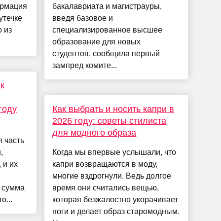
ормация
бакалавриата и магистрауры,
утечке
введя базовое и
 из
специализированное высшее
образование для новых
студентов, сообщила первый
зампред комите...
к
году
Как выбрать и носить капри в
2026 году: советы стилиста
для модного образа
 часть
,
Когда мы впервые услышали, что
 и их
капри возвращаются в моду,
многие вздрогнули. Ведь долгое
я сумма
время они считались вещью,
о...
которая безжалостно укорачивает
ноги и делает образ старомодным.