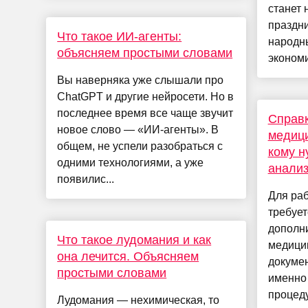
станет 
праздни
Что такое ИИ-агенты:
народн
объясняем простыми словами
экономи
Вы наверняка уже слышали про
ChatGPT и другие нейросети. Но в
последнее время все чаще звучит
Справк
новое слово — «ИИ-агенты». В
медици
общем, не успели разобраться с
кому н
одними технологиями, а уже
анали
появилис...
Для раб
требует
дополн
Что такое лудомания и как
медицин
она лечится. Объясняем
докумен
простыми словами
именно 
процеду
Лудомания — нехимическая, то