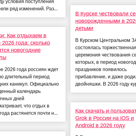
ду условия поступления
ели ряд изменений. Раз...
В Курске чествовали се
новорожденными в 202
детьми
и: Как отдыхаем в
В Курском Центральном 
 2026 года: сколько
состоялась торжественна
тся новогодние
церемония чествования се
улы
которых, в период нового
е 2026 года россиян ждет
праздников появилось
но длительный период
прибавление, и даже роди
дних каникул. Официально
двойняшки. В 2026 году кур
денный календарь
ичных дней
атривает, что отдых в
Как скачать и пользова
года растянется почти н...
Grok в России на iOS и
Android в 2026 году