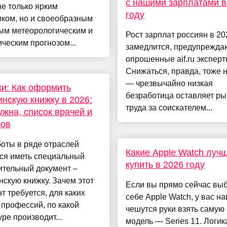
с нашими зарплатами в
не только ярким
году
ком, но и своеобразным
ым метеорологическим и
Рост зарплат россиян в 20
ческим прогнозом...
замедлится, предупрежда
опрошенные aif.ru эксперт
Снижаться, правда, тоже н
— чрезвычайно низкая
и: Как оформить
безработица оставляет ры
нскую книжку в 2026:
труда за соискателем...
ужна, список врачей и
зов
оты в ряде отраслей
Какие Apple Watch луч
ся иметь специальный
купить в 2026 году
ительный документ –
скую книжку. Зачем этот
Если вы прямо сейчас вы
т требуется, для каких
себе Apple Watch, у вас н
профессий, по какой
чешутся руки взять самую
ре производит...
модель — Series 11. Логик