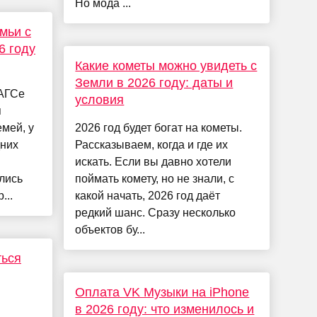
Но мода ...
мьи с
6 году
Какие кометы можно увидеть с
Земли в 2026 году: даты и
ЗАГСе
условия
я
мей, у
2026 год будет богат на кометы.
дних
Рассказываем, когда и где их
искать. Если вы давно хотели
лись
поймать комету, но не знали, с
...
какой начать, 2026 год даёт
редкий шанс. Сразу несколько
объектов бу...
ться
Оплата VK Музыки на iPhone
в 2026 году: что изменилось и