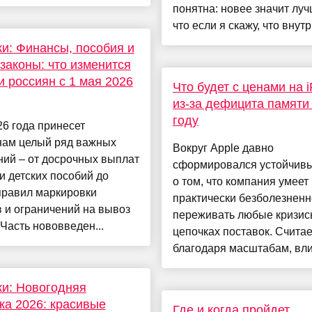
понятна: новее значит луч
что если я скажу, что внутр.
и: Финансы, пособия и
законы: что изменится
и россиян с 1 мая 2026
Что будет с ценами на 
из-за дефицита памяти
году
6 года принесет
нам целый ряд важных
Вокруг Apple давно
ий – от досрочных выплат
сформировался устойчив
и детских пособий до
о том, что компания умеет
правил маркировки
практически безболезненн
 и ограничений на вывоз
переживать любые кризис
 Часть нововведен...
цепочках поставок. Считае
благодаря масштабам, вли
и: Новогодняя
ка 2026: красивые
Где и когда пройдет