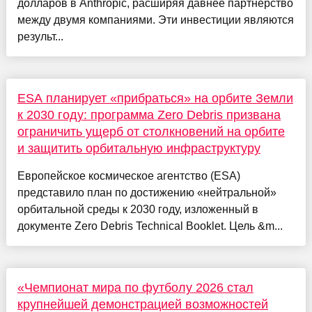
долларов в Anthropic, расширяя давнее партнерство
между двумя компаниями. Эти инвестиции являются
результ...
ESA планирует «прибраться» на орбите Земли
к 2030 году: программа Zero Debris призвана
ограничить ущерб от столкновений на орбите
и защитить орбитальную инфраструктуру
Европейское космическое агентство (ESA)
представило план по достижению «нейтральной»
орбитальной среды к 2030 году, изложенный в
документе Zero Debris Technical Booklet. Цель &m...
«Чемпионат мира по футболу 2026 стал
крупнейшей демонстрацией возможностей