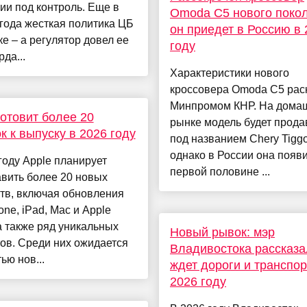
и под контроль. Еще в
Omoda C5 нового поко
года жесткая политика ЦБ
он приедет в Россию в 
ке – а регулятор довел ее
году
рда...
Характеристики нового
кроссовера Omoda C5 ра
Минпромом КНР. На дома
готовит более 20
рынке модель будет прода
к к выпуску в 2026 году
под названием Chery Tiggo
однако в России она появи
году Apple планирует
первой половине ...
вить более 20 новых
тв, включая обновления
one, iPad, Mac и Apple
а также ряд уникальных
Новый рывок: мэр
ов. Среди них ожидается
Владивостока рассказа
ью нов...
ждет дороги и транспор
2026 году