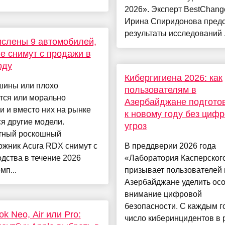
2026». Эксперт BestChang
Ирина Спиридонова пред
результаты исследований .
слены 9 автомобилей,
е снимут с продажи в
оду
Кибергигиена 2026: как
шины или плохо
пользователям в
тся или морально
Азербайджане подгото
и и вместо них на рынке
к новому году без циф
я другие модели.
угроз
тный роскошный
ожник Acura RDX снимут с
В преддверии 2026 года
дства в течение 2026
«Лаборатория Касперског
мп...
призывает пользователей 
Азербайджане уделить ос
внимание цифровой
безопасности. С каждым г
k Neo, Air или Pro:
число киберинцидентов в 