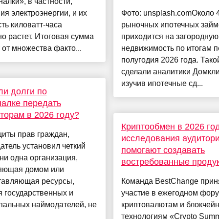
алки», в частности,
ия электроэнергии, и их
Фото: unsplash.comОколо
ть киловатт-часа
рыночных ипотечных займ
о растет. Итоговая сумма
приходится на загородную
 от множества факто...
недвижимость по итогам п
полугодия 2026 года. Так
сделали аналитики Домкли
изучив ипотечные сд...
ли долги по
алке передать
торам в 2026 году?
Криптообмен в 2026 год
иты прав граждан,
исследования аудитор
атель установил четкий
помогают создавать
 ни одна организация,
востребованные проду
яющая домом или
тавляющая ресурсы,
Команда BestChange прин
 государственных и
участие в ежегодном фор
пальных наймодателей, не
криптовалютам и блокчейн
технологиям «Crypto Summ