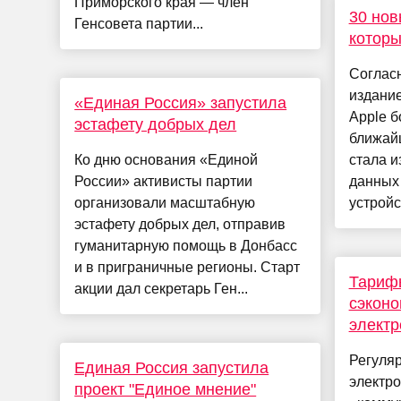
Приморского края — член
30 нов
Генсовета партии...
которы
Соглас
издани
«Единая Россия» запустила
Apple 
эстафету добрых дел
ближай
Ко дню основания «Единой
стала и
России» активисты партии
данных 
организовали масштабную
устройс
эстафету добрых дел, отправив
гуманитарную помощь в Донбасс
и в приграничные регионы. Старт
Тарифы
акции дал секретарь Ген...
сэконо
электр
Регуля
Единая Россия запустила
электро
проект "Единое мнение"