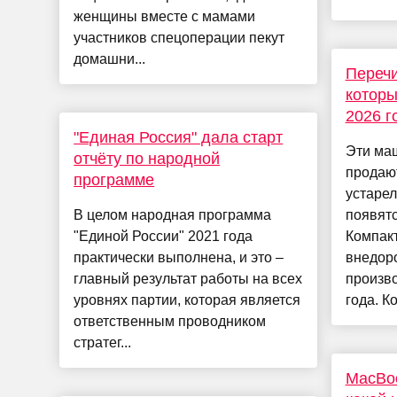
женщины вместе с мамами
участников спецоперации пекут
домашни...
Перечи
которы
2026 г
"Единая Россия" дала старт
Эти ма
отчёту по народной
продаю
программе
устарел
В целом народная программа
появятс
"Единой России" 2021 года
Компак
практически выполнена, и это –
внедор
главный результат работы на всех
произво
уровнях партии, которая является
года. Ко
ответственным проводником
стратег...
MacBoo