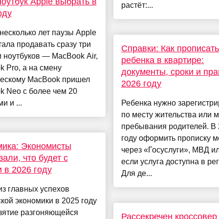
ноутбук Apple выбрать в
растёт:...
оду
несколько лет паузы Apple
тала продавать сразу три
Справки: Как прописать
 ноутбуков — MacBook Air,
ребенка в квартире:
 Pro, а на смену
документы, сроки и пра
ческому MacBook пришел
2026 году
 Neo с более чем 20
и и ...
Ребенка нужно зарегистри
по месту жительства или м
пребывания родителей. В
году оформить прописку 
ика: Экономисты
через «Госуслуги», МВД и
зали, что будет с
если услуга доступна в ре
 в 2026 году
Для де...
з главных успехов
кой экономики в 2025 году
взятие разгоняющейся
Рассекречен кроссовер