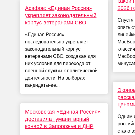
какой 
Асафов: «Единая Россия»
2026 г
укрепляет законодательный
Спустя 
корпус ветеранами СВО
опять с
«Единая Россия»
линейки
последовательно укрепляет
MacBook
законодательный корпус
класси
ветеранами СВО, создавая для
MacBook
них условия для перехода от
минусам
военной службы к политической
деятельности. На выборах
кандидаты-ве...
Эконом
расска
ценами
Московская «Единая Россия»
Одним и
доставила гуманитарный
российс
конвой в Запорожье и ДНР
стало 