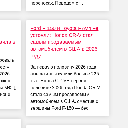
переносах. Поводом ст...
Ford F-150 и Toyota RAV4 не
устояли: Honda CR-V стал
вила в
самым продаваемым
автомобилем в США в 2026
году
ровать
есту
За первую половину 2026 года
 2026
американцы купили больше 225
можно
тыс. Honda CR-VВ первой
ли МФЦ,
половине 2026 года Honda CR-V
гионе.
стала самым продаваемым
автомобилем в США, сместив с
вершины Ford F-150 — бес...