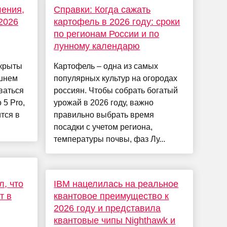
ления,
Справки: Когда сажать
2026
картофель в 2026 году: сроки
по регионам России и по
лунному календарю
скрыты
Картофель – одна из самых
шнем
популярных культур на огородах
ваться
россиян. Чтобы собрать богатый
 5 Pro,
урожай в 2026 году, важно
тся в
правильно выбрать время
посадки с учетом региона,
температуры почвы, фаз Лу...
л, что
IBM нацелилась на реальное
т в
квантовое преимущество к
2026 году и представила
квантовые чипы Nighthawk и