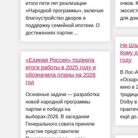
итоги пяти лет реализации
очков.
«Народной программы», включая
экосис
благоустройство дворов и
для дом
поддержку семейной ипотеки. О
достижениях партии ...
Ни Шал
Кому д
«Единая Россия» подвела
году
итоги работы в 2025 году и
В Лос-
обозначила планы на 2026
«Оскар»
год
кино в 
Основные задачи — разработка
традици
новой народной программы
Dolby в
партии и победа на
практич
выборах-2026. В заседании
ещё до..
Генерального совета приняли
участие представители