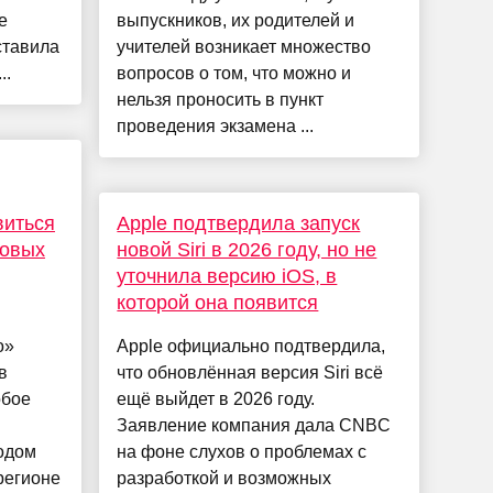
e
выпускников, их родителей и
ставила
учителей возникает множество
..
вопросов о том, что можно и
нельзя проносить в пункт
проведения экзамена ...
виться
Apple подтвердила запуск
ровых
новой Siri в 2026 году, но не
уточнила версию iOS, в
которой она появится
о»
Apple официально подтвердила,
в
что обновлённая версия Siri всё
обое
ещё выйдет в 2026 году.
Заявление компания дала CNBC
одом
на фоне слухов о проблемах с
регионе
разработкой и возможных