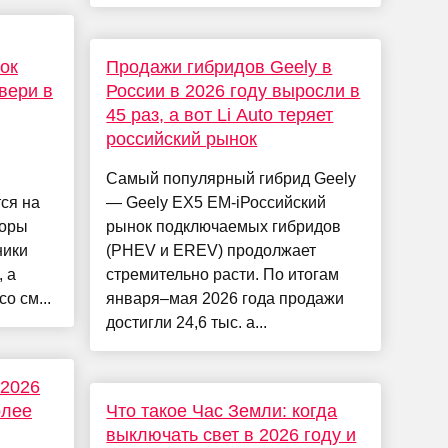
ок
Продажи гибридов Geely в
вери в
России в 2026 году выросли в
45 раз, а вот Li Auto теряет
российский рынок
Самый популярный гибрид Geely
ся на
— Geely EX5 EM-iРоссийский
зоры
рынок подключаемых гибридов
ники
(PHEV и EREV) продолжает
 а
стремительно расти. По итогам
о см...
января–мая 2026 года продажи
достигли 24,6 тыс. а...
 2026
олее
Что такое Час Земли: когда
выключать свет в 2026 году и