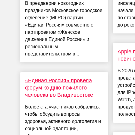
В преддверии новогодних
инфляци
праздников Московское городское
начале 
отделение (МГРО) партии
по став
«Единая Россия» совместно с
до реко
партпроектом «Женское
движение Единой России» и
региональным
Apple 
представительством в...
новино
В 2026 
предста
«Единая Россия» провела
устройс
форум ко Дню пожилого
для iPh
человека во Владивостоке
Watch, 
Более ста участников собрались,
продукт
чтобы обсудить вопросы
полност
здоровья, активного долголетия и
социальной адаптации,