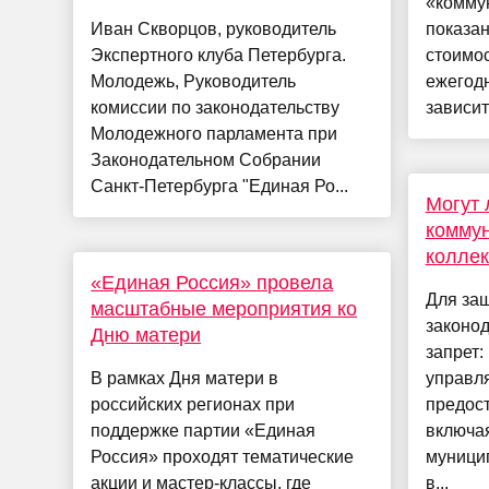
«коммун
Иван Скворцов, руководитель
показан
Экспертного клуба Петербурга.
стоимос
Молодежь, Руководитель
ежегодн
комиссии по законодательству
зависит
Молодежного парламента при
Законодательном Собрании
Санкт-Петербурга "Единая Ро...
Могут 
коммун
коллек
«Единая Россия» провела
Для защ
масштабные мероприятия ко
законод
Дню матери
запрет:
В рамках Дня матери в
управл
российских регионах при
предос
поддержке партии «Единая
включая
Россия» проходят тематические
муници
акции и мастер-классы, где
в...