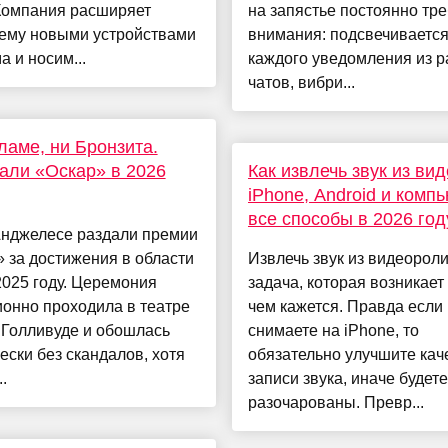
 Компания расширяет
на запястье постоянно тре
тему новыми устройствами
внимания: подсвечивается
а и носим...
каждого уведомления из р
чатов, вибри...
аме, ни Бронзита.
али «Оскар» в 2026
Как извлечь звук из вид
iPhone, Android и комп
все способы в 2026 год
Анджелесе раздали премии
 за достижения в области
Извлечь звук из видеорол
2025 году. Церемония
задача, которая возникает
онно проходила в театре
чем кажется. Правда если
 Голливуде и обошлась
снимаете на iPhone, то
ески без скандалов, хотя
обязательно улучшите кач
.
записи звука, иначе будете
разочарованы. Превр...