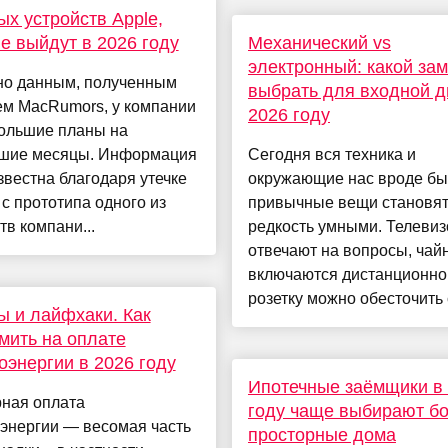
ых устройств Apple,
е выйдут в 2026 году
Механический vs
электронный: какой зам
но данным, полученным
выбрать для входной д
ем MacRumors, у компании
2026 году
большие планы на
шие месяцы. Информация
Сегодня вся техника и
звестна благодаря утечке
окружающие нас вроде бы
с прототипа одного из
привычные вещи становят
тв компани...
редкость умными. Телеви
отвечают на вопросы, чай
включаются дистанционно,
розетку можно обесточить с
 и лайфхаки. Как
мить на оплате
оэнергии в 2026 году
Ипотечные заёмщики в
рная оплата
году чаще выбирают б
энергии — весомая часть
просторные дома