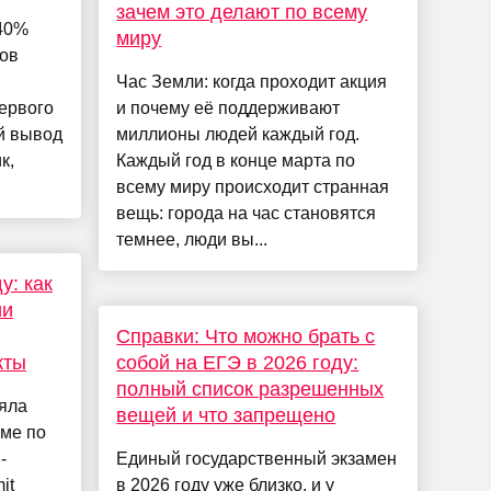
зачем это делают по всему
 40%
миру
ов
Час Земли: когда проходит акция
ервого
и почему её поддерживают
ой вывод
миллионы людей каждый год.
к,
Каждый год в конце марта по
всему миру происходит странная
вещь: города на час становятся
темнее, люди вы...
у: как
ии
Справки: Что можно брать с
кты
собой на ЕГЭ в 2026 году:
полный список разрешенных
яла
вещей и что запрещено
уме по
-
Единый государственный экзамен
it
в 2026 году уже близко, и у