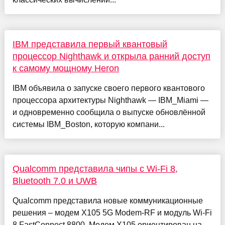
IBM представила первый квантовый
процессор Nighthawk и открыла ранний доступ
к самому мощному Heron
IBM объявила о запуске своего первого квантового
процессора архитектуры Nighthawk — IBM_Miami —
и одновременно сообщила о выпуске обновлённой
системы IBM_Boston, которую компани...
Qualcomm представила чипы с Wi-Fi 8,
Bluetooth 7.0 и UWB
Qualcomm представила новые коммуникационные
решения – модем X105 5G Modem-RF и модуль Wi-Fi
8 FastConnect 8800. Модем X105 ориентирован на