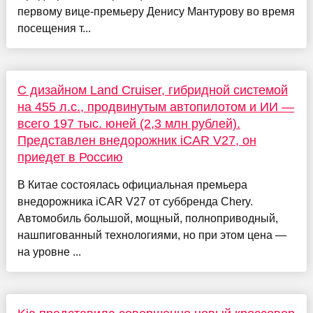
первому вице-премьеру Денису Мантурову во время
посещения т...
С дизайном Land Cruiser, гибридной системой
на 455 л.с., продвинутым автопилотом и ИИ —
всего 197 тыс. юней (2,3 млн рублей).
Представлен внедорожник iCAR V27, он
приедет в Россию
В Китае состоялась официальная премьера
внедорожника iCAR V27 от суббренда Chery.
Автомобиль большой, мощный, полноприводный,
нашпигованный технологиями, но при этом цена —
на уровне ...