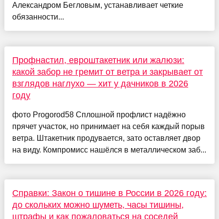
Александром Бегловым, устанавливает четкие
обязанности...
Профнастил, евроштакетник или жалюзи:
какой забор не гремит от ветра и закрывает от
взглядов наглухо — хит у дачников в 2026
году
фото Progorod58 Сплошной профлист надёжно
прячет участок, но принимает на себя каждый порыв
ветра. Штакетник продувается, зато оставляет двор
на виду. Компромисс нашёлся в металлическом заб...
Справки: Закон о тишине в России в 2026 году:
до скольких можно шуметь, часы тишины,
штрафы и как пожаловаться на соседей