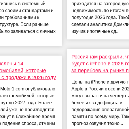
тившись в системный
приходится на загородную
со своими стандартами и
недвижимость по итогам п
ми требованиями к
полугодия 2026 года. Так
труктуре. Если раньше
сделали аналитики Домкли
было заливаться с личных
изучив ипотечные сд...
Россиянам раскрыли, ч
ислены 14
будет с iPhone в 2026 г
омобилей, которые
за перебоев на рынке 
 с продажи в 2026 году
Цены на iPhone и другую 
Motor1.com опубликовало
Apple в России к осени 20
электромобилей, которые
могут вырасти на четверть
вут до 2027 года. Более
более из-за дефицита и
лей уже не производятся
подорожания оперативно
езнут в ближайшее время
памяти по всему миру. Так
 падения спроса, отмены
прогноз озвучил техно...