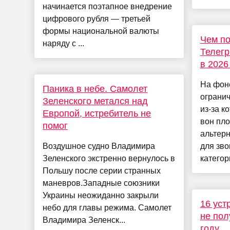
начинается поэтапное внедрение
цифрового рубля — третьей
формы национальной валюты
Чем по
наряду с ...
Телегр
в 2026
На фон
Паника в небе. Самолет
огранич
Зеленского метался над
из-за к
Европой, истребитель не
вон пло
помог
альтер
Воздушное судно Владимира
для зво
Зеленского экстренно вернулось в
категори
Польшу после серии странных
маневров.Западные союзники
Украины неожиданно закрыли
16 уст
небо для главы режима. Самолет
не пол
Владимира Зеленск...
году