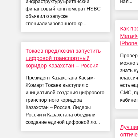
инфраструктуруБританский
нал...
финансовый конгломерат HSBC
объявил о запуске
специализированного кр...
Как пр
МегаФо
iPhone
Токаев предложил запустить
Провер
цифровой транспортный
можно з
коридор Казахстан – Россия
знать н
Президент Казахстана Касым-
класси
Жомарт Токаев выступил с
есть ещ
инициативой создания цифрового
СМС, п
транспортного коридора
кабинет,
Казахстан – Россия. Лидеры
России и Казахстана обсудили
создание единой цифровой ло...
Лучши
оптиче