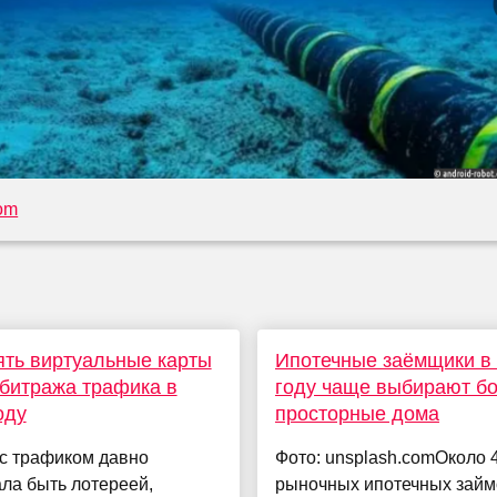
com
ять виртуальные карты
Ипотечные заёмщики в
битража трафика в
году чаще выбирают б
оду
просторные дома
 с трафиком давно
Фото: unsplash.comОколо
ла быть лотереей,
рыночных ипотечных займ