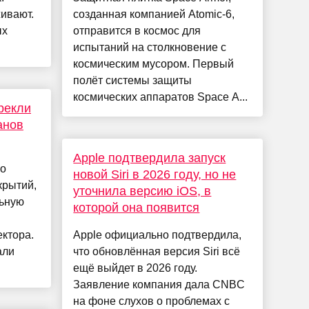
ивают.
созданная компанией Atomic-6,
ых
отправится в космос для
испытаний на столкновение с
космическим мусором. Первый
полёт системы защиты
космических аппаратов Space A...
рекли
анов
Apple подтвердила запуск
го
новой Siri в 2026 году, но не
крытий,
уточнила версию iOS, в
льную
которой она появится
ектора.
Apple официально подтвердила,
али
что обновлённая версия Siri всё
ещё выйдет в 2026 году.
Заявление компания дала CNBC
на фоне слухов о проблемах с