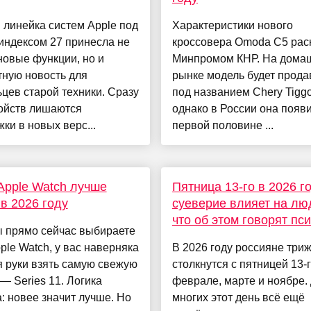
линейка систем Apple под
Характеристики нового
индексом 27 принесла не
кроссовера Omoda C5 ра
новые функции, но и
Минпромом КНР. На дома
тную новость для
рынке модель будет прода
цев старой техники. Сразу
под названием Chery Tiggo
ройств лишаются
однако в России она появи
ки в новых верс...
первой половине ...
Apple Watch лучше
Пятница 13-го в 2026 го
 в 2026 году
суеверие влияет на лю
что об этом говорят пс
ы прямо сейчас выбираете
ple Watch, у вас наверняка
В 2026 году россияне три
 руки взять самую свежую
столкнутся с пятницей 13-
— Series 11. Логика
феврале, марте и ноябре.
: новее значит лучше. Но
многих этот день всё ещё