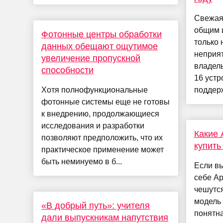
Свежая 
общим 
Фотонные центры обработки
только 
данных обещают ощутимое
неприя
увеличение пропускной
владель
способности
16 уст
Хотя полнофункциональные
поддерж
фотонные системы еще не готовы
к внедрению, продолжающиеся
исследования и разработки
Какие 
позволяют предположить, что их
купить
практическое применение может
быть неминуемо в б...
Если в
себе Ap
чешутся
модель 
«В добрый путь»: учителя
понятна
дали выпускникам напутствия