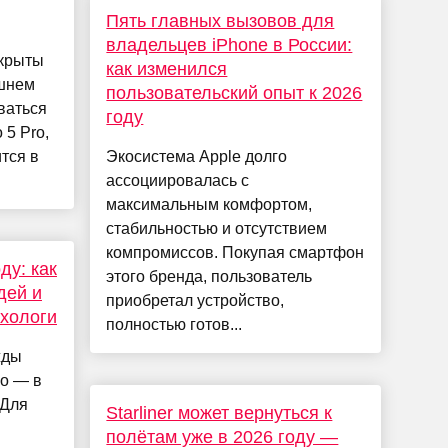
Пять главных вызовов для
владельцев iPhone в России:
скрыты
как изменился
шнем
пользовательский опыт к 2026
ваться
году
 5 Pro,
тся в
Экосистема Apple долго
ассоциировалась с
максимальным комфортом,
стабильностью и отсутствием
компромиссов. Покупая смартфон
ду: как
этого бренда, пользователь
дей и
приобретал устройство,
ихологи
полностью готов...
жды
го — в
 Для
Starliner может вернуться к
полётам уже в 2026 году —