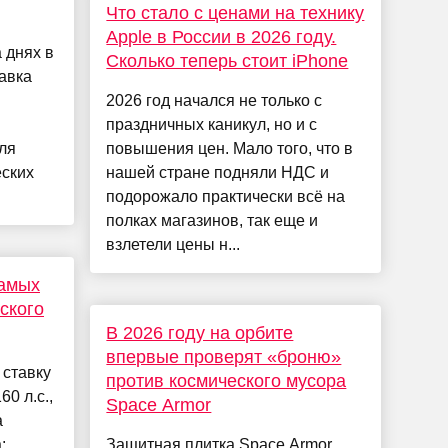
Что стало с ценами на технику
Apple в России в 2026 году.
 днях в
Сколько теперь стоит iPhone
авка
2026 год начался не только с
праздничных каникул, но и с
ля
повышения цен. Мало того, что в
еских
нашей стране подняли НДС и
подорожало практически всё на
полках магазинов, так еще и
взлетели цены н...
самых
ского
В 2026 году на орбите
впервые проверят «броню»
 ставку
против космического мусора
0 л.с.,
Space Armor
а
:
Защитная плитка Space Armor,