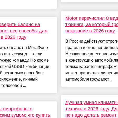
Motor перечислил 8 ви
оверить баланс на
тюнинга, за который гр
не: все способы для
наказание в 2026 году
 в 2026 году
В России действуют строг
ить баланс на МегаФоне
правила в отношении тюни
а пять секунд — если
Незаконное внесение изм
ужную команду. Но кроме
в конструкцию автомобиля
ческой USSD-комбинации
только карается штрафом,
ё несколько способов:
может привести к лишени
риложение, личный
автомобиля государст...
 голосовой ...
Лучшая умная климати
е смартфоны с
техника в 2026 году. Дл
ским зумом: что купить
не надо делать ремонт