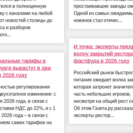
тился в полноценную
простаивавшие заводы ож
ку с каналами на любой
Одной из самых ожидаем
от новостей столицы до
новинок стал отечес...
са и разборов
го...
И точка: эксперты пред
волну закрытий рестор
нальные тарифы в
фастфуда в 2026 году
урге вырастут в два
Российский рынок быстро
в 2026 году
питания ожидает волна за
ностью регулирования
которая затронет значите
двухэтапное изменение: с
часть небольших игроков,
я 2026 года, в связи с
несмотря на общий рост с
ставки НДС до 22%, и с 1
Об этом Газета.ру рассказ
 2026 года – в связи с
эксперты рестор...
нием самих тарифов на