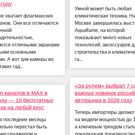
 году
Умной может быть любая
ке хватает флагманских
климатическая техника. На
онов. Они все отличаются
Москве завершилась выст
нной
Aquaflame, на которой
одительностью,
показывают много новых
ются отличными экранами
технологий, аксессуаров д
выми основными
строительства и климатич
и. А вот зум-камеры во
га...
аких гад...
«За рулем» выбрал 7 
п каналов в MAX в
важных новинок россий
оду — 10 бесплатных
авторынка в 2026 году
ок на любой вкус
Теперь импортеры делают
а последние месяцы
на модели мощностью до 16
ельно перестал быть
а ключевым трендом стал
 мессенджером и
локализация производства