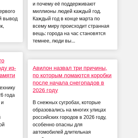
и почему её поддерживают
ервого
миллионы людей каждый год.
ой вывод
Каждый год в конце марта по
к,
всему миру происходит странная
вещь: города на час становятся
темнее, люди вы...
то
оду из-
Авилон назвал три причины,
памяти
по которым ломаются коробки
после начала снегопадов в
технику
2026 году
26 года
 и
В снежных сугробах, которые
образовались на многих улицах
й
российских городов в 2026 году,
ой
особенно опасны для
автомобилей длительная