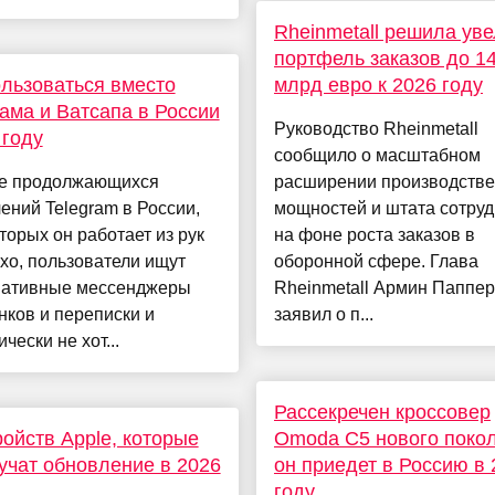
Rheinmetall решила ув
портфель заказов до 1
льзоваться вместо
млрд евро к 2026 году
ама и Ватсапа в России
Руководство Rheinmetall
 году
сообщило о масштабном
е продолжающихся
расширении производств
ений Telegram в России,
мощностей и штата сотру
оторых он работает из рук
на фоне роста заказов в
хо, пользователи ищут
оборонной сфере. Глава
нативные мессенджеры
Rheinmetall Армин Паппер
нков и переписки и
заявил о п...
чески не хот...
Рассекречен кроссовер
ройств Apple, которые
Omoda C5 нового поко
учат обновление в 2026
он приедет в Россию в 
году