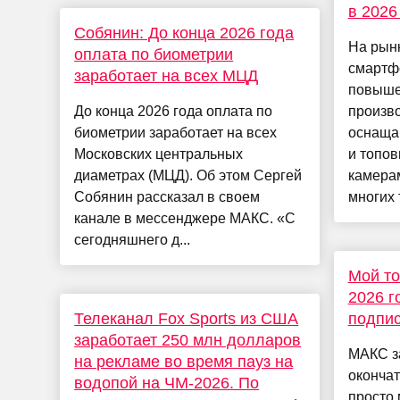
в 2026
Собянин: До конца 2026 года
На рын
оплата по биометрии
смартф
заработает на всех МЦД
повыше
До конца 2026 года оплата по
произв
биометрии заработает на всех
оснаща
Московских центральных
и топо
диаметрах (МЦД). Об этом Сергей
камерам
Собянин рассказал в своем
многих т
канале в мессенджере МАКС. «С
сегодняшнего д...
Мой то
2026 г
Телеканал Fox Sports из США
подпис
заработает 250 млн долларов
МАКС з
на рекламе во время пауз на
окончат
водопой на ЧМ-2026. По
просто