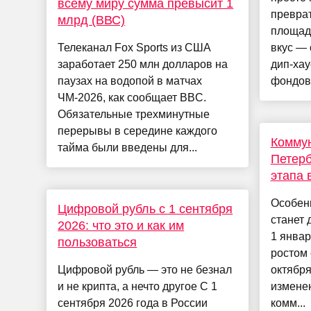
всему миру сумма превысит 1
превра
млрд (ВВС)
площад
Телеканал Fox Sports из США
вкус — 
заработает 250 млн долларов на
дип-хау
паузах на водопой в матчах
фондово
ЧМ-2026, как сообщает BBC.
Обязательные трехминутные
перерывы в середине каждого
Комму
тайма были введены для...
Петерб
этапа 
Особен
Цифровой рубль с 1 сентября
станет 
2026: что это и как им
1 январ
пользоваться
ростом 
Цифровой рубль — это не безнал
октября
и не крипта, а нечто другое С 1
измене
сентября 2026 года в России
комм...