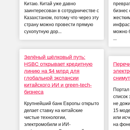
Китаю. Китай уже давно
превра
заинтересован в сотрудничестве с
бизнес 
Казахстаном, потому что через эту
жестки
страну можно провести прямую
инфрас
сухопутную дор...
можно 
...
Зелёный шёлковый путь:
HSBC открывает кредитную
Переч
линию на $4 млрд для
электр
глобальной экспансии
снимут
китайского ИИ и green-tech-
Портал 
бизнеса
список 
Крупнейший банк Европы открыто
не дожи
делает ставку на китайские
15 моде
чистые технологии,
или исч
электромобили и ИИ-
на фоне