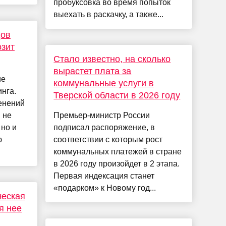
пробуксовка во время попыток
выехать в раскачку, а также...
дов
озит
Стало известно, на сколько
вырастет плата за
ие
коммунальные услуги в
нга.
Тверской области в 2026 году
енений
 не
Премьер-министр России
 но и
подписал распоряжение, в
ю
соответствии с которым рост
коммунальных платежей в стране
в 2026 году произойдет в 2 этапа.
Первая индексация станет
«подарком» к Новому год...
ческая
я нее