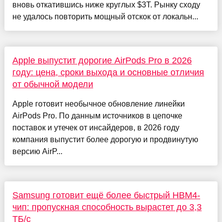
вновь откатившись ниже круглых $3T. Рынку сходу
не удалось повторить мощный отскок от локальн...
Apple выпустит дорогие AirPods Pro в 2026
году: цена, сроки выхода и основные отличия
от обычной модели
Apple готовит необычное обновление линейки
AirPods Pro. По данным источников в цепочке
поставок и утечек от инсайдеров, в 2026 году
компания выпустит более дорогую и продвинутую
версию AirP...
Samsung готовит ещё более быстрый HBM4-
чип: пропускная способность вырастет до 3,3
ТБ/с