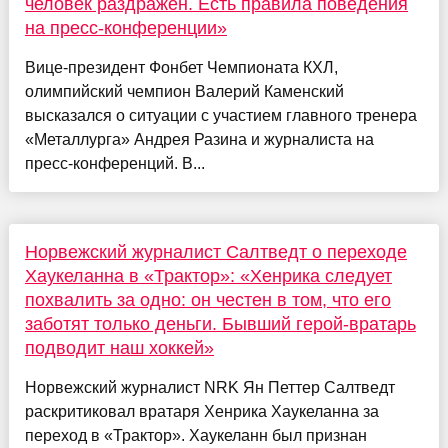
человек раздражен. Есть правила поведения
на пресс-конференции»
Вице-президент Фонбет Чемпионата КХЛ,
олимпийский чемпион Валерий Каменский
высказался о ситуации с участием главного тренера
«Металлурга» Андрея Разина и журналиста на
пресс-конференций. В...
Норвежский журналист Салтведт о переходе
Хаукеланна в «Трактор»: «Хенрика следует
похвалить за одно: он честен в том, что его
заботят только деньги. Бывший герой-вратарь
подводит наш хоккей»
Норвежский журналист NRK Ян Петтер Салтведт
раскритиковал вратаря Хенрика Хаукеланна за
переход в «Трактор». Хаукеланн был признан