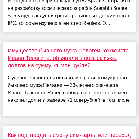
И это далеко не финальная суммаSpaceX потратила
на разработку космического корабля Starship более
$15 млрд, следует из регистрационных документов к
IPO, которые изучило агентство Reuters. Э...
Имущество бывшего мужа Пелагеи, хоккеиста
Ивана Телегина, объявили в розыск из-за
долгов на сумму 71 млн рублей
Судебные приставы объявили в розыск имущество
бывшего мужа Пелагеи — 33-летнего хоккеиста
Ивана Телегина. Ранее сообщалось, что спортсмен
накопил долги в размере 71 млн рублей, в том числе
...
Как подтвердить смену сим-карты или переход