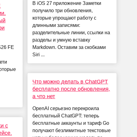
В iOS 27 приложение Заметки
E
получило три обновления,
ии.
которые упрощают работу с
ый
длинными записями:
ри
разделительные линии, ссылки на
разделы и умную вставку
S26 FE
Markdown. Оставим за скобками
Siri ...
ети
которые
Что можно делать в ChatGPT
бесплатно после обновления,
а что нет
OpenAI серьезно перекроила
бесплатный ChatGPT: теперь
бесплатные аккаунты и тариф Go
и с
получают безлимитные текстовые
ейсе.