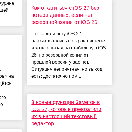
Куряне
Как откатиться с iOS 27 без
ашей
потери данных, если нет
резервной копии от iOS 26
Поставили бету iOS 27,
разочаровались в сырой системе
и хотите назад на стабильную iOS
26, но резервной копии от
прошлой версии у вас нет.
а
Ситуация неприятная, но выход
ов» на
есть: достаточно пом...
дётся
ого
3 новые функции Заметок в
го
iOS 27, которые превратили
их в настоящий текстовый
редактор