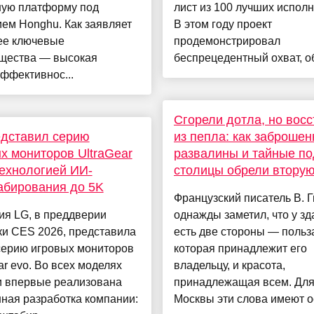
ную платформу под
лист из 100 лучших исполн
ем Honghu. Как заявляет
В этом году проект
ее ключевые
продемонстрировал
щества — высокая
беспрецедентный охват, об
ффективнос...
Сгорели дотла, но вос
едставил серию
из пепла: как заброше
х мониторов UltraGear
развалины и тайные п
технологией ИИ-
столицы обрели вторую
абирования до 5K
Французский писатель В. 
ия LG, в преддверии
однажды заметил, что у зд
ки CES 2026, представила
есть две стороны — польз
серию игровых мониторов
которая принадлежит его
ar evo. Во всех моделях
владельцу, и красота,
и впервые реализована
принадлежащая всем. Дл
ная разработка компании:
Москвы эти слова имеют ос