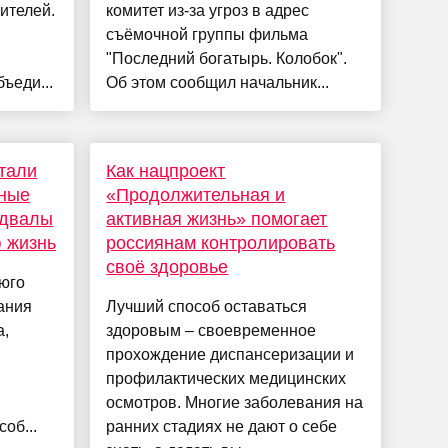
ителей.
комитет из-за угроз в адрес
съёмочной группы фильма
"Последний богатырь. Колобок".
ъеди...
Об этом сообщил начальник...
стали
Как нацпроект
нные
«Продолжительная и
одвалы
активная жизнь» помогает
 жизнь
россиянам контролировать
своё здоровье
Гюго
ания
Лучший способ оставаться
а,
здоровым – своевременное
прохождение диспансеризации и
профилактических медицинских
я
осмотров. Многие заболевания на
об...
ранних стадиях не дают о себе