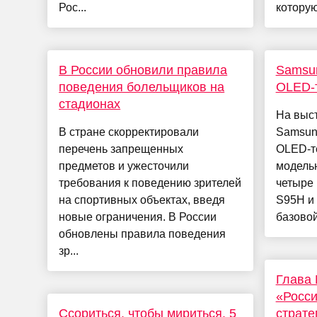
Рос...
которую
В России обновили правила
Samsun
поведения болельщиков на
OLED-т
стадионах
На выс
В стране скорректировали
Samsun
перечень запрещенных
OLED-т
предметов и ужесточили
модельн
требования к поведению зрителей
четыре 
на спортивных объектах, введя
S95H и 
новые ограничения. В России
базовой
обновлены правила поведения
зр...
Глава
«Росси
Ссориться, чтобы мириться. 5
страте