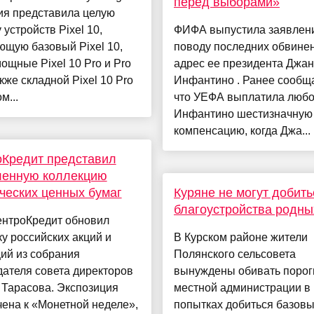
перед выборами»
ия представила целую
 устройств Pixel 10,
ФИФА выпустила заявлен
щую базовый Pixel 10,
поводу последних обвине
ощные Pixel 10 Pro и Pro
адрес ее президента Джа
акже складной Pixel 10 Pro
Инфантино . Ранее сообща
м...
что УЕФА выплатила люб
Инфантино шестизначную
компенсацию, когда Джа...
оКредит представил
ленную коллекцию
ческих ценных бумаг
Куряне не могут добить
благоустройства родны
ентроКредит обновил
у российских акций и
В Курском районе жители
ий из собрания
Полянского сельсовета
ателя совета директоров
вынуждены обивать порог
 Тарасова. Экспозиция
местной администрации в
ена к «Монетной неделе»,
попытках добиться базов