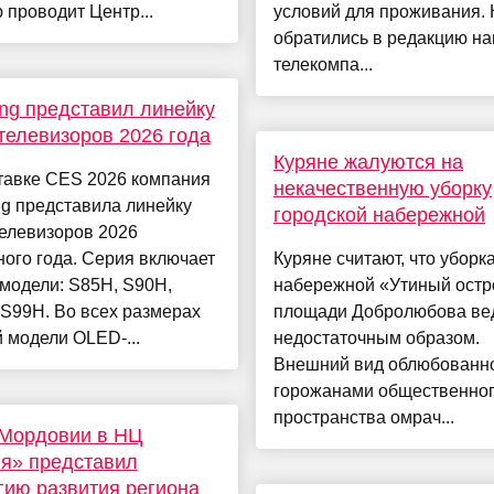
 проводит Центр...
условий для проживания. 
обратились в редакцию н
телекомпа...
g представил линейку
елевизоров 2026 года
Куряне жалуются на
тавке CES 2026 компания
некачественную уборку
g представила линейку
городской набережной
елевизоров 2026
ого года. Серия включает
Куряне считают, что уборк
модели: S85H, S90H,
набережной «Утиный остр
S99H. Во всех размерах
площади Добролюбова ве
 модели OLED-...
недостаточным образом.
Внешний вид облюбованн
горожанами общественно
пространства омрач...
 Мордовии в НЦ
я» представил
гию развития региона