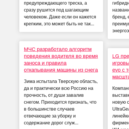
предупреждающего треска, а
гибрид
сразу рушится под шагающим
названи
человеком. Даже если он кажется
бренд, 
крепким, это может быть не так...
преиму
энергоэ
МЧС разработало алгоритм
поведения водителя во время
LG пр
заноса и правила
игровы
откапывания машины из снега
evo с 
масшт
Зима испытала Тверскую область,
да и практически всю Россию на
Компан
прочность, от души завалив
выстав
снегом. Приходится признать, что
новую 
в большинстве случаев
UltraGe
отвечающие за уборку и
линейк
содержание дорог служ...
фирмен