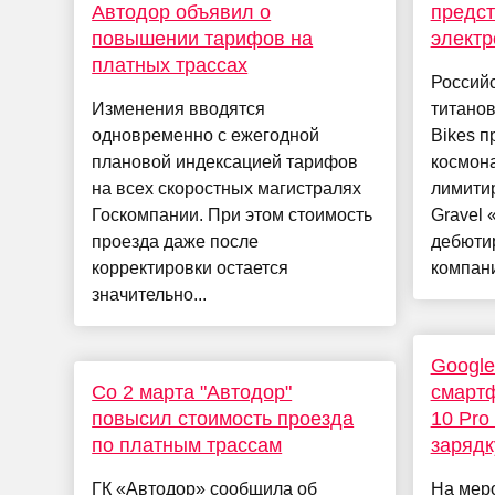
Автодор объявил о
предст
повышении тарифов на
электр
платных трассах
Россий
Изменения вводятся
титано
одновременно с ежегодной
Bikes п
плановой индексацией тарифов
космон
на всех скоростных магистралях
лимити
Госкомпании. При этом стоимость
Gravel 
проезда даже после
дебюти
корректировки остается
компани
значительно...
Google
Со 2 марта "Автодор"
смартф
повысил стоимость проезда
10 Pro
по платным трассам
зарядк
ГК «Автодор» сообщила об
На мер