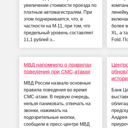
увеличении стоимости проезда по
компан
платным автомагистралям. При
линейку
этом подчеркивается, что, в
включаю
частности на М-11, при том, что
более м
предельный уровень составляет
XL, а т
11,1 рублей з...
Fold. По
МВД напомнило о правилах
Центр
поведения при СМС-атаках
обнов
истори
МВД России назвало основные
правила поведения во время
Банк Ц
СМС-атаки. В первую очередь,
выставк
нельзя паниковать, отвечать на
облигац
звонки, нажимать на
председ
подозрительные кнопки,
Андрея
сообщили в пресс-центре МВД
приуроч