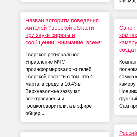
ИИ-масш
Назван алгоритм поведения
жителей Тверской области
Canon
при звуке сирены и
компа
сообщении "Внимание, всем!"
камер
создат
Тверское региональное
Управление МЧС
Компан
проинформировало жителей
полнок
Тверской области о том, что 4
самую к
марта, в среду, в 10.43 в
камеру
Верхневолжье зазвучат
Новинк
электросирены и
функций
громкоговорители, а в эфире
Сам про
общер...
Россий