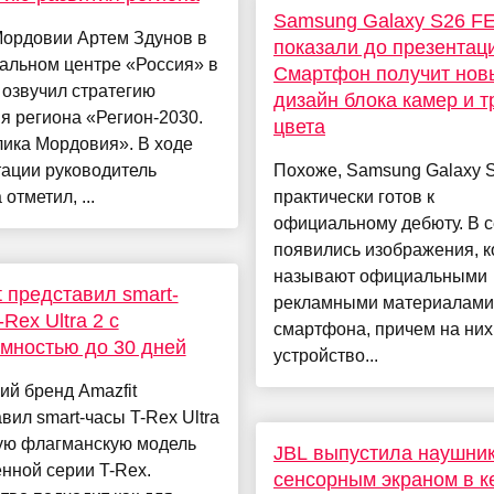
Samsung Galaxy S26 F
Мордовии Артем Здунов в
показали до презентац
альном центре «Россия» в
Смартфон получит нов
 озвучил стратегию
дизайн блока камер и т
я региона «Регион-2030.
цвета
ика Мордовия». В ходе
ации руководитель
Похоже, Samsung Galaxy 
отметил, ...
практически готов к
официальному дебюту. В с
появились изображения, 
называют официальными
t представил smart-
рекламными материалами
Rex Ultra 2 с
смартфона, причем на них
мностью до 30 дней
устройство...
ий бренд Amazfit
вил smart-часы T-Rex Ultra
вую флагманскую модель
JBL выпустила наушник
нной серии T-Rex.
сенсорным экраном в к