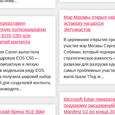
табир...
Мэр Москвы открыл но
 представил
эстакаду на шоссе
ктную полнокадровую
Энтузиастов
у EOS C50 для
В церемонии открытия пр
елей контента
участие мэр Москвы Серг
ия Canon выпустила
Собянин, который подчер
адровую EOS C50 —
стратегическую важность 
омпактную и легкую
развязки для разгрузки од
 в модельном ряду EOS.
самых проблемных участк
а получила широкий набор
магистрали."Под эс...
 для создателей контента.
изводите...
Microsoft Edge прекрат
поддержку расширений
ский бренд RLE Bike
Manifest V2 до конца 2