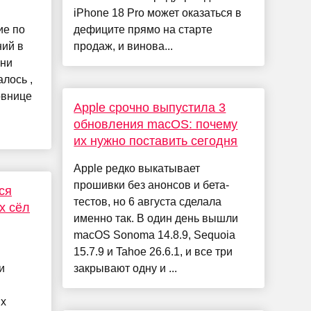
iPhone 18 Pro может оказаться в
ие по
дефиците прямо на старте
ний в
продаж, и винова...
нни
лось ,
овнице
Apple срочно выпустила 3
обновления macOS: почему
их нужно поставить сегодня
Apple редко выкатывает
прошивки без анонсов и бета-
ся
тестов, но 6 августа сделала
х сёл
именно так. В один день вышли
macOS Sonoma 14.8.9, Sequoia
15.7.9 и Tahoe 26.6.1, и все три
и
закрывают одну и ...
ых