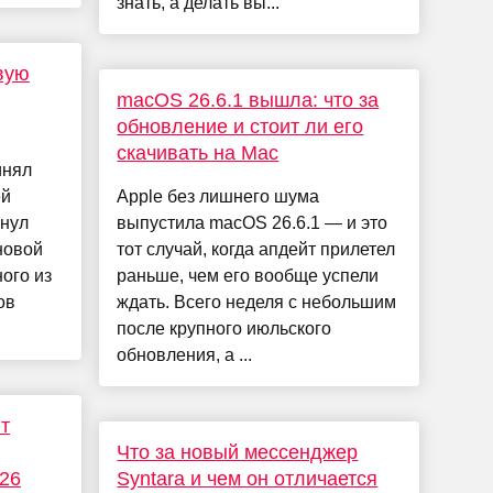
знать, а делать вы...
вую
macOS 26.6.1 вышла: что за
обновление и стоит ли его
скачивать на Mac
инял
ей
Apple без лишнего шума
кнул
выпустила macOS 26.6.1 — и это
новой
тот случай, когда апдейт прилетел
ного из
раньше, чем его вообще успели
ов
ждать. Всего неделя с небольшим
после крупного июльского
обновления, а ...
ит
Что за новый мессенджер
026
Syntara и чем он отличается