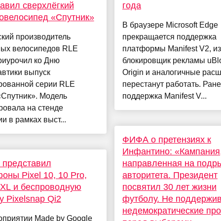
авил сверхлёгкий
года
овелосипед «Спутник»
В браузере Microsoft Edge
ский производитель
прекращается поддержка
вых велосипедов RLE
платформы Manifest V2, из
риурочил ко Дню
блокировщик рекламы uBl
автики выпуск
Origin и аналогичные рас
рованной серии RLE
перестанут работать. Ран
«Спутник». Модель
поддержка Manifest V...
ровала на стенде
и в рамках выст...
ФИФА о претензиях к
Инфантино: «Кампания
 представил
направленная на подры
оны Pixel 10, 10 Pro,
авторитета. Президент
 XL и беспроводную
посвятил 30 лет жизни
у Pixelsnap Qi2
футболу. Не поддержи
недемократические пр
оприятии Made by Google