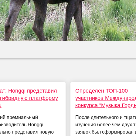
ат: Hongqi представил
Определён ТОП-100
 гибридную платформу
участников Междунаро
u
конкурса "Музыка Горд
кий премиальный
После длительного и тщат
оизводитель Hongqi
изучения более чем двух 
льно представил новую
заявок был сформирован 