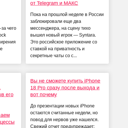
от Telegram и МАКС
Пока на прошлой неделе в России
заблокировали еще два
-за чего
мессенджера, на сцену тихо
ock
вышел новый игрок — Syntara.
ширения
Это российское приложение со
ее
ставкой на приватность и
секретные чаты со с...
Вы не сможете купить iPhone
,
18 Pro сразу после выхода и
в его
вот почему
До презентации новых iPhone
остаются считанные недели, но
ваем
повод для нервов уже нашелся.
оцессы
Свежий отчет предупреждает: