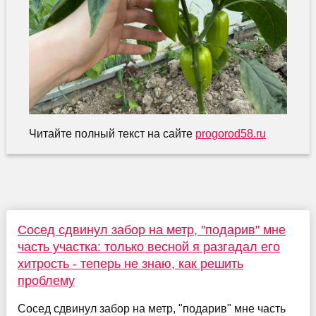
Читайте полный текст на сайте
progorod58.ru
Сосед сдвинул забор на метр, "подарив" мне
часть участка: только весной я разгадал его
хитрость - теперь не знаю, как решить
проблему
Сосед сдвинул забор на метр, "подарив" мне часть