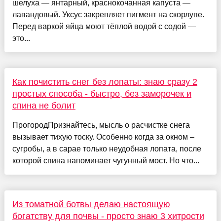
шелуха — янтарный, краснокочанная капуста —
лавандовый. Уксус закрепляет пигмент на скорлупе.
Перед варкой яйца моют тёплой водой с содой —
это...
Как почистить снег без лопаты: знаю сразу 2
простых способа - быстро, без заморочек и
спина не болит
ПрогородПризнайтесь, мысль о расчистке снега
вызывает тихую тоску. Особенно когда за окном –
сугробы, а в сарае только неудобная лопата, после
которой спина напоминает чугунный мост. Но что...
Из томатной ботвы делаю настоящую
богатству для почвы - просто знаю 3 хитрости