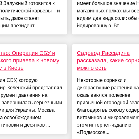
й Залужный готовится к
имеет большое значение 
политической карьеры – и
магазинных полках мы все
ыть, даже станет
видим два вида соли: обы
им президент...
йодированную. Вт...
тво: Операция СБУ и
Садовод Рассадина
кого привела к новому
рассказала, какие сорн
у в Киеве
можно есть
ия СБУ, которую
Некоторые сорняки и
ир Зеленский представлял
дикорастущие растения ча
трумент давления на
оказываются полезнее
, завершилась серьезными
привычной огородной зел
ми для Украины. Москва
благодаря высокому соде
ла освобождением
витаминов и микроэлемен
тиновки и десятков ...
этом интернет-изданию
«Подмосков...