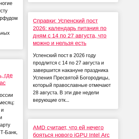
ногие
сту
ерфудом
Справки: Успенский пост
2026: календарь питания по
ьных
дням с 14 по 27 августа, что
можно и нельзя есть
Успенский пост в 2026 году
продлится с 14 по 27 августа и
завершится накануне праздника
, где
Успения Пресвятой Богородицы,
ас
который православные отмечают
28 августа. В эти две недели
России
верующие отк...
месяц:
 и
и
карту
AMD считает, что ей нечего
Т-Банк,
бояться нового iGPU Intel Arc