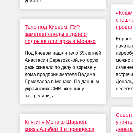
уничтож...
«Кошм
спешно
Тело под Киевом: ГУР
провал
заметает следы в деле о
Европе
подрыве олигарха в Монако
начать 
Под Киевом нашли тело 39-летней
переобу
Анастасии Березовской, которую
можно 
разыскивали по делу о взрыве у
изменен
дома предпринимателя Вадима
встреч
Ермолаева в Монако. По данным
Дональ
украинских СМИ, женщину
нелегит
застрелили, а...
Советн
Княгиня Монако Шарлен,
уничто
князь Альбер II и принцесса
деньга