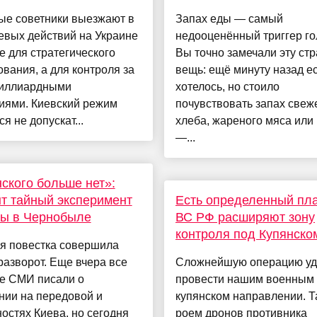
ые советники выезжают в
Запах еды — самый
евых действий на Украине
недооценённый триггер го
е для стратегического
Вы точно замечали эту ст
вания, а для контроля за
вещь: ещё минуту назад ес
иллиардными
хотелось, но стоило
иями. Киевский режим
почувствовать запах свеж
ся не допускат...
хлеба, жареного мяса или
—...
ского больше нет»:
т тайный эксперимент
Есть определенный пла
ны в Чернобыле
ВС РФ расширяют зону
контроля под Купянско
я повестка совершила
разворот. Еще вчера все
Сложнейшую операцию уд
е СМИ писали о
провести нашим военным
нии на передовой и
купянском направлении. Т
остях Киева, но сегодня
роем дронов противника