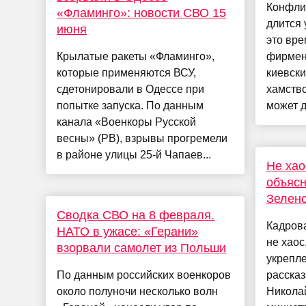
Конфли
«Фламинго»: новости СВО 15
длится 
июня
это вре
Крылатые ракеты «Фламинго»,
фирмен
которые применяются ВСУ,
киевски
сдетонировали в Одессе при
хамство
попытке запуска. По данным
может д
канала «Военкоры Русской
весны» (РВ), взрывы прогремели
в районе улицы 25-й Чапаев...
Не хао
объясн
Зеленс
Сводка СВО на 8 февраля.
Кадрова
НАТО в ужасе: «Герани»
не хаос
взорвали самолет из Польши
укрепле
По данным российских военкоров
рассказ
около полуночи несколько волн
Никола