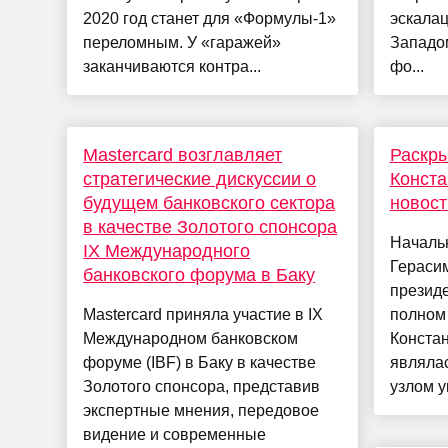
2020 год станет для «Формулы-1»
эскала
переломным. У «гаражей»
Западо
заканчиваются контра...
фо...
Mastercard возглавляет
Раскры
стратегические дискуссии о
Конста
будущем банковского сектора
новост
в качестве Золотого спонсора
Началь
IX Международного
Гераси
банковского форума в Баку
презид
Mastercard приняла участие в IX
полном
Международном банковском
Констан
форуме (IBF) в Баку в качестве
являла
Золотого спонсора, представив
узлом у
экспертные мнения, передовое
видение и современные