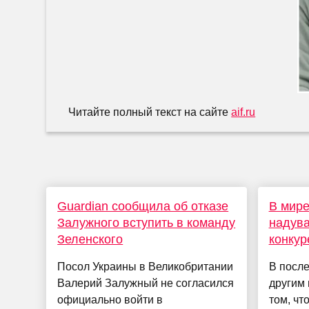
Читайте полный текст на сайте
aif.ru
Guardian сообщила об отказе
В мире
Залужного вступить в команду
надува
Зеленского
конкур
Посол Украины в Великобритании
В после
Валерий Залужный не согласился
другим
официально войти в
том, чт