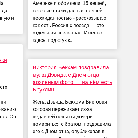
На
Америке и обомлели: 15 вещей,
гда
которые стали для нас полной
чную и
неожиданностью - рассказываю
как есть Россия с поезда — это
отдельная вселенная. Именно
здесь, под стук к...
яки
Виктория Бекхэм поздравила
мужа Дэвида с Днём отца
архивным фото — на нём есть
сто
Бруклин
ени
Жена Дэвида Бекхэма Виктория,
ржанию
которая переживает из-за
тов. Об
недавней попытки дочери
помириться с братом, поздравила
его с Днём отца, опубликовав в