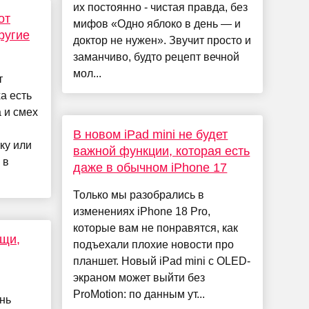
их постоянно - чистая правда, без
от
мифов «Одно яблоко в день — и
ругие
доктор не нужен». Звучит просто и
заманчиво, будто рецепт вечной
мол...
т
а есть
 и смех
В новом iPad mini не будет
ку или
важной функции, которая есть
 в
даже в обычном iPhone 17
Только мы разобрались в
изменениях iPhone 18 Pro,
которые вам не понравятся, как
ощи,
подъехали плохие новости про
планшет. Новый iPad mini с OLED-
экраном может выйти без
ProMotion: по данным ут...
нь