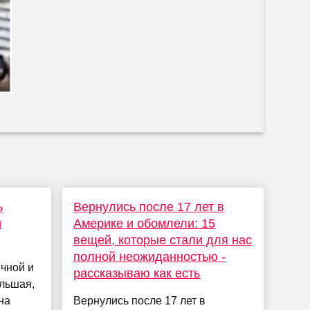
ь
Вернулись после 17 лет в
и
Америке и обомлели: 15
вещей, которые стали для нас
полной неожиданностью -
чной и
рассказываю как есть
льшая,
на
Вернулись после 17 лет в