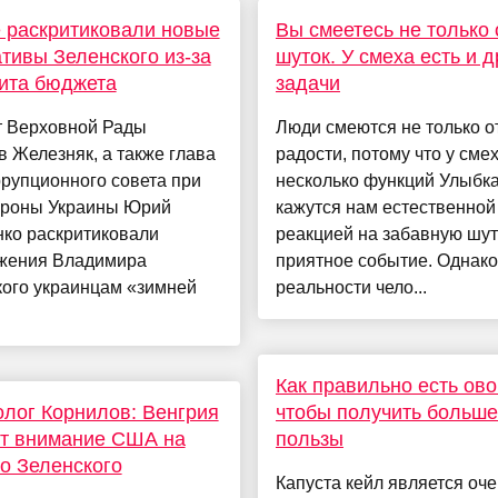
 раскритиковали новые
Вы смеетесь не только 
тивы Зеленского из-за
шуток. У смеха есть и д
ита бюджета
задачи
т Верховной Рады
Люди смеются не только о
 Железняк, а также глава
радости, потому что у смех
рупционного совета при
несколько функций Улыбка
роны Украины Юрий
кажутся нам естественной
нко раскритиковали
реакцией на забавную шут
жения Владимира
приятное событие. Однако
кого украинцам «зимней
реальности чело...
Как правильно есть ов
лог Корнилов: Венгрия
чтобы получить больше
ит внимание США на
пользы
о Зеленского
Капуста кейл является оче