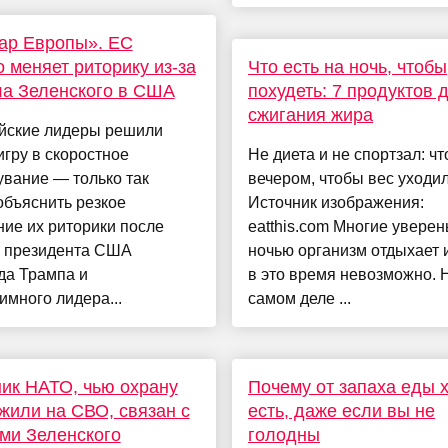
ар Европы». ЕС
 меняет риторику из-за
Что есть на ночь, чтобы
а Зеленского в США
похудеть: 7 продуктов 
сжигания жира
йские лидеры решили
игру в скоростное
Не диета и не спортзал: чт
вание — только так
вечером, чтобы вес уходил
объяснить резкое
Источник изображения:
ие их риторики после
eatthis.com Многие уверен
и президента США
ночью организм отдыхает и
да Трампа и
в это время невозможно. 
имного лидера...
самом деле ...
ик НАТО, чью охрану
Почему от запаха еды 
жили на СВО, связан с
есть, даже если вы не
ми Зеленского
голодны