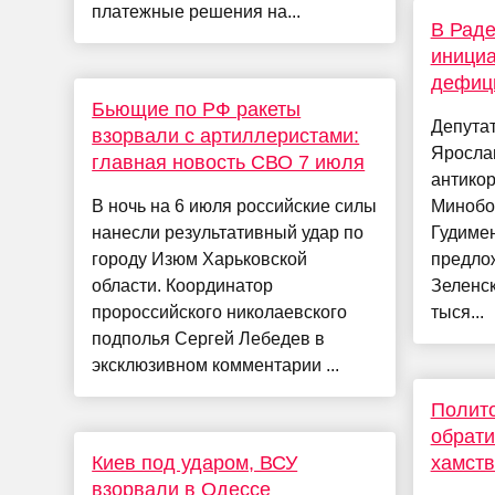
платежные решения на...
В Раде
инициа
дефиц
Бьющие по РФ ракеты
Депута
взорвали с артиллеристами:
Ярослав
главная новость СВО 7 июля
антикор
В ночь на 6 июля российские силы
Минобо
нанесли результативный удар по
Гудиме
городу Изюм Харьковской
предло
области. Координатор
Зеленс
пророссийского николаевского
тыся...
подполья Сергей Лебедев в
эксклюзивном комментарии ...
Полито
обрат
Киев под ударом, ВСУ
хамств
взорвали в Одессе