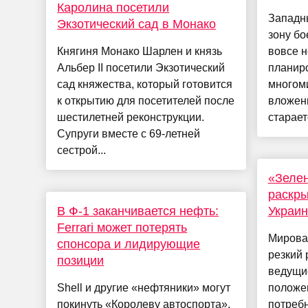
Каролина посетили
Западн
Экзотический сад в Монако
зону бо
Княгиня Монако Шарлен и князь
вовсе н
Альбер II посетили Экзотический
планиро
сад княжества, который готовится
многом
к открытию для посетителей после
вложен
шестилетней реконструкции.
старает
Супруги вместе с 69-летней
сестрой...
«Зелен
раскры
В Ф-1 заканчивается нефть:
Украи
Ferrari может потерять
Мирова
спонсора и лидирующие
резкий 
позиции
ведущи
Shell и другие «нефтяники» могут
положе
покинуть «Королеву автоспорта».
потребн