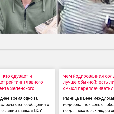
: Кто сдувает и
Чем йодированная сол
ет рейтинг главного
лучше обычной: есть л
ента Зеленского
смысл переплачивать?
днее время одно за
Разница в цене между обы
 встречаются сообщения о
йодированной солью небо
о бывший главком ВСУ
но для некоторых людей о