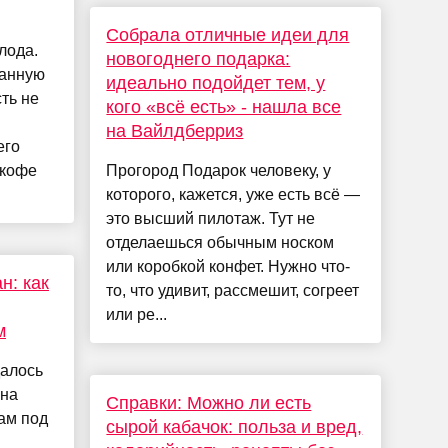
Собрала отличные идеи для
лода.
новогоднего подарка:
ранную
идеально подойдет тем, у
ть не
кого «всё есть» - нашла все
на Вайлдберриз
его
 кофе
Прогород Подарок человеку, у
которого, кажется, уже есть всё —
это высший пилотаж. Тут не
отделаешься обычным носком
или коробкой конфет. Нужно что-
н: как
то, что удивит, рассмешит, согреет
или ре...
м
алось
 на
Справки: Можно ли есть
ам под
сырой кабачок: польза и вред,