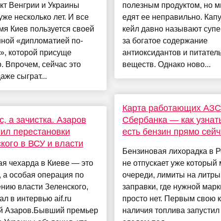
кт Венгрии и Украины
полезным продуктом, но м
уже несколько лет. И все
едят ее неправильно. Капу
мя Киев пользуется своей
кейл давно называют суп
ной «дипломатией по-
за богатое содержание
», которой присуще
антиоксидантов и питател
. Впрочем, сейчас это
веществ. Однако ново...
аже сыграт...
Карта работающих АЗС
с, а зачистка. Азаров
Сбербанка — как узнать
ил перестановки
есть бензин прямо сейч
кого в ВСУ и власти
Бензиновая лихорадка в 
я чехарда в Киеве — это
не отпускает уже который 
, а особая операция по
очереди, лимиты на литры
нию власти Зеленского,
заправки, где нужной марк
ал в интервью aif.ru
просто нет. Первым свою 
й Азаров.Бывший премьер
наличия топлива запустил 