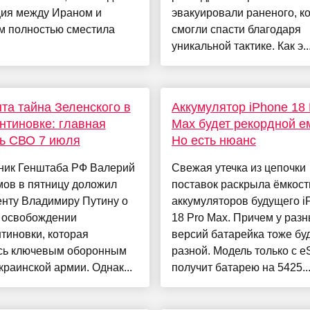
ция между Ираном и
эвакуировали раненого, к
м полностью сместила
смогли спасти благодаря
уникальной тактике. Как э..
та тайна Зеленского в
Аккумулятор iPhone 18 
нтиновке: главная
Max будет рекордной е
ь СВО 7 июля
Но есть нюанс
ник Генштаба РФ Валерий
Свежая утечка из цепочки
мов в пятницу доложил
поставок раскрыла ёмкост
енту Владимиру Путину о
аккумуляторов будущего i
 освобождении
18 Pro Max. Причем у раз
тиновки, которая
версий батарейка тоже бу
сь ключевым оборонным
разной. Модель только с e
краинской армии. Однак...
получит батарею на 5425..