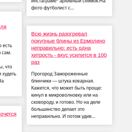
инстаграме* архивный снимок.На
фото футболист с...
для
Всю жизнь разогревал
покупные блины из Ермолино
о есть
неправильно: есть одна
 сам.
хитрость - вкус усилится в 100
раз
ы, что
 худеть
Прогород Замороженные
На
блинчики — штука коварная.
Кажется, что может быть проще:
кинул в микроволновку или на
сковороду, и готово. Но на деле
большинство делает это
хочется
неправильно. И потом удив...