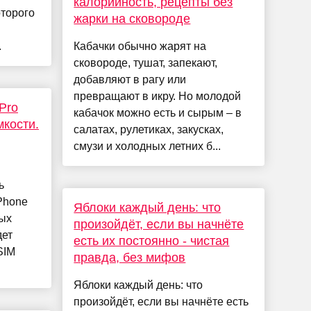
калорийность, рецепты без
оторого
жарки на сковороде
.
Кабачки обычно жарят на
сковороде, тушат, запекают,
добавляют в рагу или
превращают в икру. Но молодой
Pro
кабачок можно есть и сырым – в
мкости.
салатах, рулетиках, закусках,
смузи и холодных летних б...
ь
Phone
Яблоки каждый день: что
ных
произойдёт, если вы начнёте
дет
есть их постоянно - чистая
SIM
правда, без мифов
.
Яблоки каждый день: что
произойдёт, если вы начнёте есть