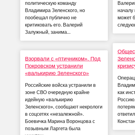
политическую команду
Валери
Владимира Зеленского, но
началу 
пообещал публично не
может б
критиковать его. Валерий
следующ
Залужный, занима...
Общес
Взорвали с «птичником». Под
Зеленс
Покровском устранили
кризис
«валькирию Зеленского»
Операц
Российские войска устранили в
Владим
зоне СВО очередную крайне
как инс
идейную «валькирию
Россию
Зеленского», сообщают некрологи
потеря
в соцсетях «незалежной».
ответи
Боевичка Марина Воронцова с
Констан
позывным Ларгета была