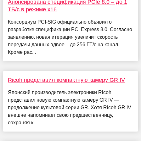
Анонсирована спецификация PCIe 8.0 – до 1
ТБ/с в режиме x16
Консорциум PCI-SIG официально объявил о
разработке спецификации PCI Express 8.0. Согласно
заявлению, новая итерация увеличит скорость
передачи данных вдвое – до 256 ГТ/с на канал.
Кроме рас...
Ricoh представил компактную камеру GR IV
Японский производитель электроники Ricoh
представил новую компактную камеру GR IV —
продолжение культовой серии GR. Хотя Ricoh GR IV
внешне напоминает свою предшественницу,
сохраняя к...