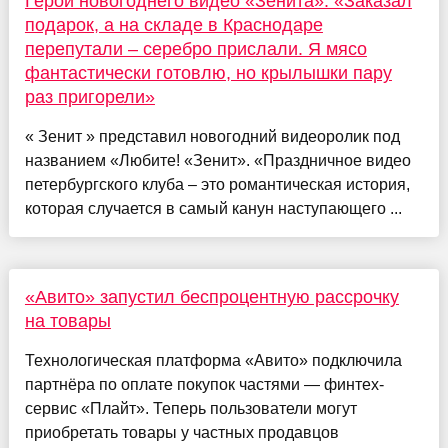
Герой новогоднего видео «Зенита»: «Заказал
подарок, а на складе в Краснодаре
перепутали – серебро прислали. Я мясо
фантастически готовлю, но крылышки пару
раз пригорели»
« Зенит » представил новогодний видеоролик под
названием «Любите! «Зенит». «Праздничное видео
петербургского клуба – это романтическая история,
которая случается в самый канун наступающего ...
«Авито» запустил беспроцентную рассрочку
на товары
Технологическая платформа «Авито» подключила
партнёра по оплате покупок частями — финтех-
сервис «Плайт». Теперь пользователи могут
приобретать товары у частных продавцов