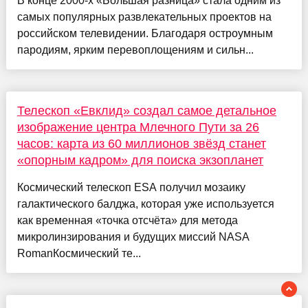
В конце 2000-х «Большая разница» стала одним из
самых популярных развлекательных проектов на
российском телевидении. Благодаря остроумным
пародиям, ярким перевоплощениям и сильн...
Телескоп «Евклид» создал самое детальное
изображение центра Млечного Пути за 26
часов: карта из 60 миллионов звёзд станет
«опорным кадром» для поиска экзопланет
Космический телескоп ESA получил мозаику
галактического балджа, которая уже используется
как временная «точка отсчёта» для метода
микролинзирования и будущих миссий NASA
RomanКосмический те...