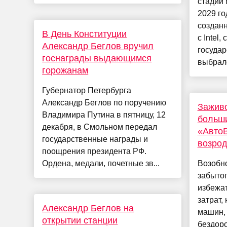
стадии 
2029 г
созданн
В День Конституции
с Intel,
Александр Беглов вручил
госуда
госнаграды выдающимся
выбрало
горожанам
Губернатор Петербурга
Александр Беглов по поручению
Заживо
Владимира Путина в пятницу, 12
больш
декабря, в Смольном передал
«АвтоВ
государственные награды и
возрод
поощрения президента РФ.
Ордена, медали, почетные зв...
Возобн
забыто
избежа
затрат,
Александр Беглов на
машин, 
открытии станции
бездор