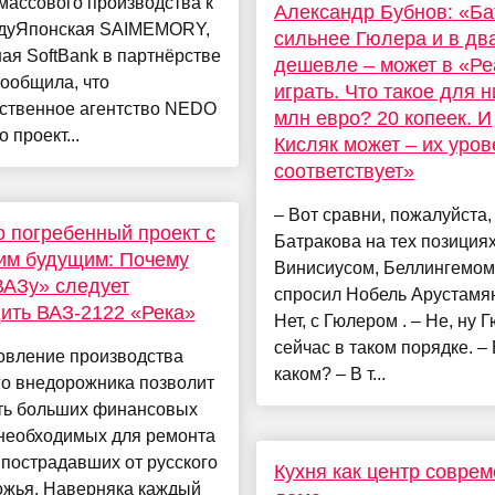
массового производства к
Александр Бубнов: «Ба
одуЯпонская SAIMEMORY,
сильнее Гюлера и в дв
ая SoftBank в партнёрстве
дешевле – может в «Р
 сообщила, что
играть. Что такое для н
рственное агентство NEDO
млн евро? 20 копеек. И
 проект...
Кисляк может – их уров
соответствует»
– Вот сравни, пожалуйста,
 погребенный проект с
Батракова на тех позициях 
им будущим: Почему
Винисиусом, Беллингемом
АЗу» следует
спросил Нобель Арустамян
ить ВАЗ-2122 «Река»
Нет, с Гюлером . – Не, ну 
сейчас в таком порядке. –
овление производства
каком? – В т...
го внедорожника позволит
ть больших финансовых
 необходимых для ремонта
пострадавших от русского
Кухня как центр совре
ожья. Наверняка каждый