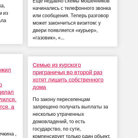
Еще недавно схемы мошенников
а,
начинались с телефонного звонка
м из
или сообщения. Теперь разговор
ала
может закончиться визитом: у
двери появляется «курьер»,
«газовик», «...
Семью из курского
ожил
приграничья во второй раз
хотят лишить собственного
о
дома
делал
лился.
По закону переселенцам
тся, а
запрещено получать выплаты за
несколько утраченных
домовладений, то есть
государство, по сути,
чкина ,
компенсирует только один объект.