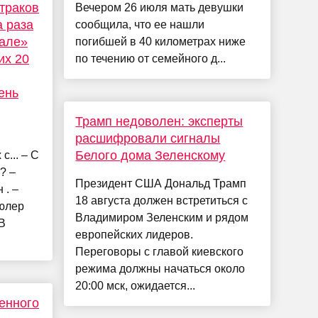
траков
Вечером 26 июля мать девушки
а раза
сообщила, что ее нашли
еале»
погибшей в 40 километрах ниже
их 20
по течению от семейного д...
ень
Трамп недоволен: эксперты
расшифровали сигналы
Белого дома Зеленскому
с... – С
? –
Президент США Дональд Трамп
 . –
18 августа должен встретиться с
Гюлер
Владимиром Зеленским и рядом
 В
европейских лидеров.
Переговоры с главой киевского
режима должны начаться около
20:00 мск, ожидается...
менного