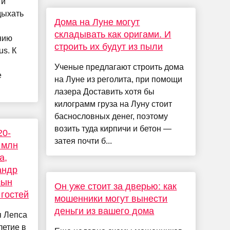
 и
дыхать
Дома на Луне могут
складывать как оригами. И
нию
строить их будут из пыли
s. К
Ученые предлагают строить дома
е
на Луне из реголита, при помощи
лазера Доставить хотя бы
килограмм груза на Луну стоит
баснословных денег, поэтому
возить туда кирпичи и бетон —
20-
затея почти б...
 млн
а,
андр
сын
Он уже стоит за дверью: как
гостей
мошенники могут вынести
деньги из вашего дома
я Лепса
летие в