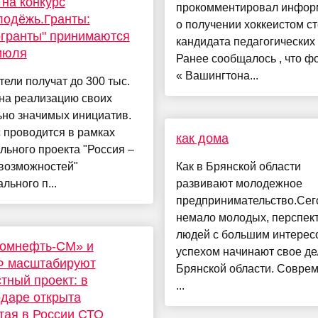
 на конкурс
прокомментировал инфо
лодёжь.Гранты:
о получении хоккеистом с
гранты" принимаются
кандидата педагогических 
июля
Ранее сообщалось , что ф
« Вашингтона...
ели получат до 300 тыс.
на реализацию своих
ьно значимых инициатив.
 проводится в рамках
как дома
ьного проекта "Россия –
 возможностей"
Как в Брянской области
льного п...
развивают молодежное
предпринимательство.Сег
немало молодых, перспек
людей с большим интерес
ромнефть-СМ» и
успехом начинают свое де
 масштабируют
Брянской области. Совре
тный проект: в
...
даре открыта
тая в России СТО