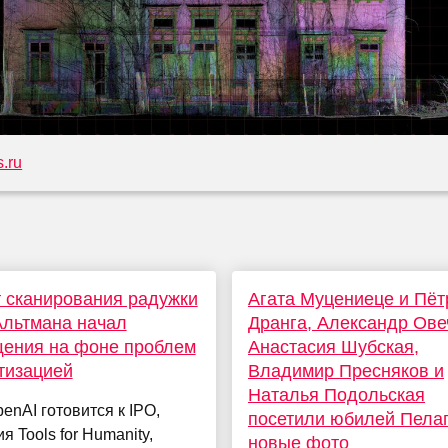
.ru
 сканирования радужки
Агата Муцениеце и Пёт
Альтмана начал
Дранга, Александр Ове
щения на фоне проблем
Анастасия Шубская,
тизацией
Владимир Пресняков и
Наталья Подольская
enAI готовится к IPO,
посетили юбилей Пелаг
я Tools for Humanity,
новые фото