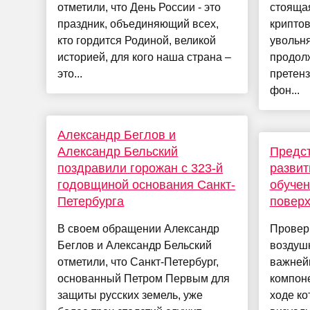
отметили, что День России - это
стоящая
праздник, объединяющий всех,
криптов
кто гордится Родиной, великой
увольня
историей, для кого наша страна –
продолж
это...
претен
фон...
Александр Беглов и
Александр Бельский
Предст
поздравили горожан с 323-й
разви
годовщиной основания Санкт-
обучен
Петербурга
поверх
В своем обращении Александр
Провер
Беглов и Александр Бельский
воздуш
отметили, что Санкт-Петербург,
важней
основанный Петром Первым для
компоне
защиты русских земель, уже
ходе ко