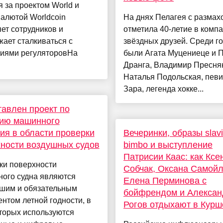
 за проектом World и
алютой Worldcoin
На днях Пелагея с размах
ет сотрудников и
отметила 40-летие в комп
ает сталкиваться с
звёздных друзей. Среди г
зиями регуляторовНа
были Агата Муцениеце и 
Дранга, Владимир Пресня
Наталья Подольская, пев
Зара, легенда хокке...
авлен проект по
тию машинного
ия в области проверки
Вечеринки, образы slav
ности воздушных судов
bimbo и выступление
Патрисии Каас: как Ксе
ки поверхности
Собчак, Оксана Самойл
ного судна являются
Елена Перминова с
шим и обязательным
бойфрендом и Алексан
нтом летной годности, в
Рогов отдыхают в Кур
торых используются