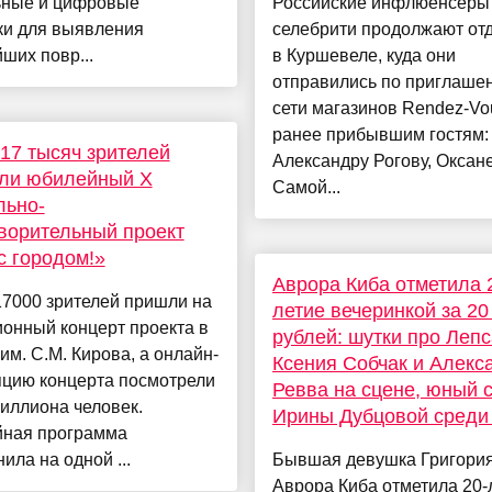
ьные и цифровые
Российские инфлюенсеры
ки для выявления
селебрити продолжают от
ших повр...
в Куршевеле, куда они
отправились по приглаше
сети магазинов Rendez-Vou
ранее прибывшим гостям:
17 тысяч зрителей
Александру Рогову, Оксан
или юбилейный Х
Самой...
льно-
ворительный проект
с городом!»
Аврора Киба отметила 
17000 зрителей пришли на
летие вечеринкой за 20
онный концерт проекта в
рублей: шутки про Лепс
м. С.М. Кирова, а онлайн-
Ксения Собчак и Алекс
яцию концерта посмотрели
Ревва на сцене, юный 
иллиона человек.
Ирины Дубцовой среди 
ная программа
ила на одной ...
Бывшая девушка Григори
Аврора Киба отметила 20-