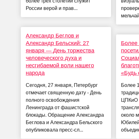
более трех столетий служит
визуал
России верой и прав...
провер
мельчай
Александр Беглов и
Александр Бельский: 27
Более 
января — День торжества
посет
человеческого духа и
Социа
несгибаемой воли нашего
благот
народа
«Будь 
Сегодня, 27 января, Петербург
Более 
отмечает священную дату - День
традици
полного освобождения
ЦПКиО и
Ленинграда от фашистской
трансл
блокады. Обращение Александра
около м
Беглова и Александра Бельского
Юбилей
опубликовала пресс-сл...
объедин