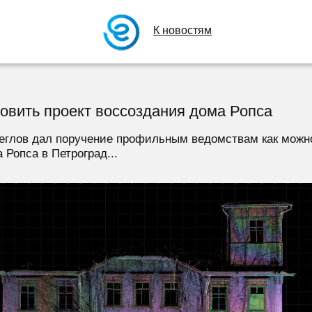
К новостям
овить проект воссоздания дома Ропса
еглов дал поручение профильным ведомствам как можно
Ропса в Петроград...