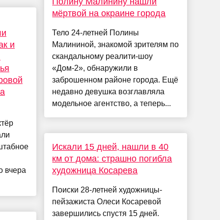
Полину Малинину нашли
мёртвой на окраине города
ли
Тело 24-летней Полины
ак и
Малининой, знакомой зрителям по
и
скандальному реалити-шоу
тья
«Дом-2», обнаружили в
ровой
заброшенном районе города. Ещё
на
недавно девушка возглавляла
модельное агентство, а теперь...
ктёр
али
Искали 15 дней, нашли в 40
сштабное
км от дома: страшно погибла
художница Косарева
о вчера
Поиски 28-летней художницы-
пейзажиста Олеси Косаревой
завершились спустя 15 дней.