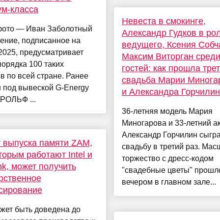
м-класса
Невеста в смокинге,
фото — Иван Заболотный
Александр Гудков в ро
ение, подписанное на
ведущего, Ксения Собч
025, предусматривает
Максим Виторган сред
порядка 100 таких
гостей: как прошла тре
в по всей стране. Ранее
свадьба Марии Минога
 под вывеской G-Energy
и Александра Горчили
 РОЛЬФ ...
36-летняя модель Мария
Миногарова и 33-летний а
Александр Горчилин сыгр
 выпуска памяти ZAM,
свадьбу в третий раз. Ма
торым работают Intel и
торжество с дресс-кодом
nk, может получить
"свадебные цветы" прошл
рственное
вечером в главном зале...
сирование
жет быть доведена до