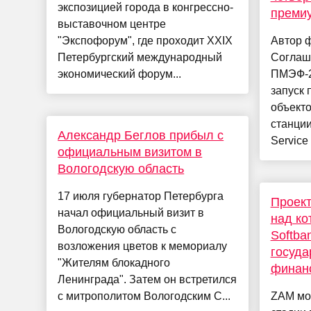
экспозицией города в конгрессно-
премиу
выставочном центре
"Экспофорум", где проходит XXIX
Автор 
Петербургский международный
Соглаш
экономический форум...
ПМЭФ-2
запуск 
объекто
станции
Александр Беглов прибыл с
Service
официальным визитом в
Вологодскую область
17 июля губернатор Петербурга
Проект
начал официальный визит в
над ко
Вологодскую область с
Softba
возложения цветов к мемориалу
госуда
"Жителям блокадного
финан
Ленинграда". Затем он встретился
с митрополитом Вологодским С...
ZAM мо