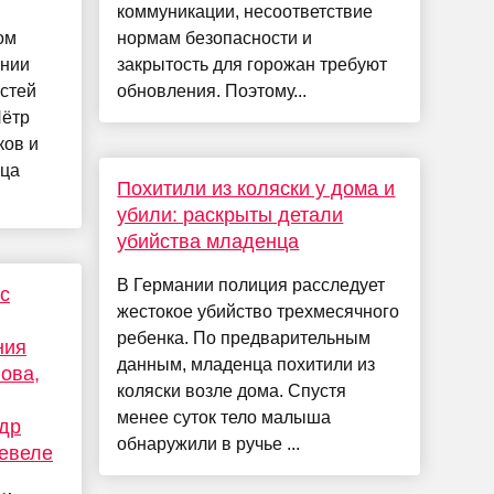
коммуникации, несоответствие
ом
нормам безопасности и
ании
закрытость для горожан требуют
остей
обновления. Поэтому...
Пётр
ков и
ица
Похитили из коляски у дома и
убили: раскрыты детали
убийства младенца
В Германии полиция расследует
ic
жестокое убийство трехмесячного
ребенка. По предварительным
ния
данным, младенца похитили из
ова,
коляски возле дома. Спустя
менее суток тело малыша
др
обнаружили в ручье ...
шевеле