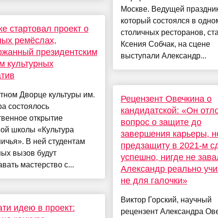
Москве. Ведущей праздник
который состоялся в одно
ке стартовал проект о
столичных ресторанов, ст
ых ремёслах,
Ксения Собчак, на сцене
ржанный президентским
выступали Александр...
м культурных
атив
тном Дворце культуры им.
Рецензент Овечкина о
ра состоялось
кандидатской: «Он отл
твенное открытие
вопрос о защите до
ной школы «Культура
завершения карьеры, н
ичья». В ней студентам
предзащиту в 2021-м с
ых вызов будут
успешно, нигде не зава
вать мастерство с...
Александр реально учи
не для галочки»
Виктор Горский, научный
ти идею в проект:
рецензент Александра Ове