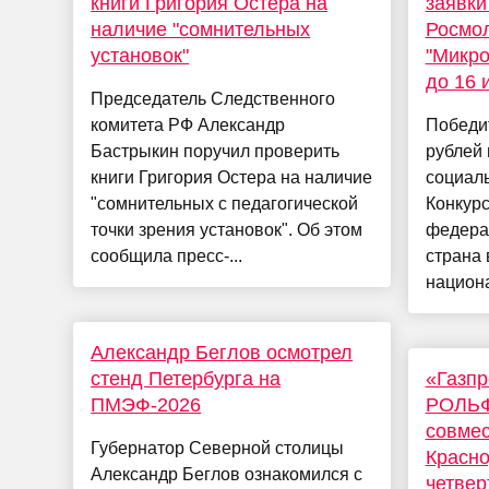
книги Григория Остера на
заявки
наличие "сомнительных
Росмо
установок"
"Микро
до 16 
Председатель Следственного
комитета РФ Александр
Победит
Бастрыкин поручил проверить
рублей 
книги Григория Остера на наличие
социал
"сомнительных с педагогической
Конкурс
точки зрения установок". Об этом
федерал
сообщила пресс-...
страна
национа
Александр Беглов осмотрел
стенд Петербурга на
«Газп
ПМЭФ-2026
РОЛЬФ
совмес
Губернатор Северной столицы
Красно
Александр Беглов ознакомился с
четвер