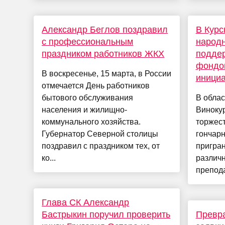
Александр Беглов поздравил
В Курс
с профессиональным
народн
праздником работников ЖКХ
подде
фондо
В воскресенье, 15 марта, в России
иници
отмечается День работников
бытового обслуживания
В облас
населения и жилищно-
Виноку
коммунального хозяйства.
торжес
Губернатор Северной столицы
гончар
поздравил с праздником тех, от
пригран
ко...
различн
препода
Глава СК Александр
Бастрыкин поручил проверить
Превра