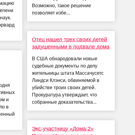
рмацию
Возможно, такое решение
тепени
позволяет избе...
наук.
орвард
Отец нашел трех своих детей
задушенными в подвале дома
В США обнародовали новые
судебные документы по делу
жительницы штата Массачусетс
Линдси Клэнси, обвиняемой в
одня
убийстве троих своих детей.
тивных
Прокуратура утверждает, что
ом и
собранные доказательства...
ло в
менный
Экс-участницу «Дома-2»