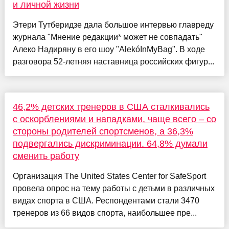
и личной жизни
Этери Тутберидзе дала большое интервью главреду
журнала "Мнение редакции* может не совпадать"
Алеко Надиряну в его шоу "AlekóInMyBag". В ходе
разговора 52-летняя наставница российских фигур...
46,2% детских тренеров в США сталкивались
с оскорблениями и нападками, чаще всего – со
стороны родителей спортсменов, а 36,3%
подвергались дискриминации. 64,8% думали
сменить работу
Организация The United States Center for SafeSport
провела опрос на тему работы с детьми в различных
видах спорта в США. Респондентами стали 3470
тренеров из 66 видов спорта, наибольшее пре...