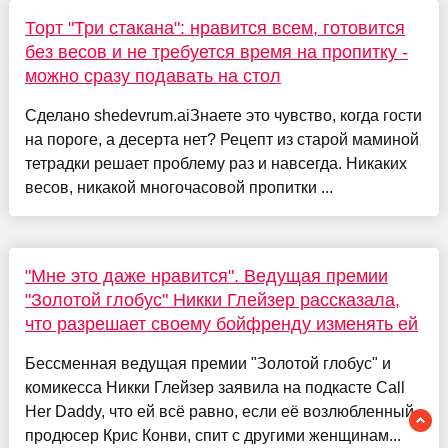
Торт "Три стакана": нравится всем, готовится
без весов и не требуется время на пропитку -
можно сразу подавать на стол
Сделано shedevrum.aiЗнаете это чувство, когда гости
на пороге, а десерта нет? Рецепт из старой маминой
тетрадки решает проблему раз и навсегда. Никаких
весов, никакой многочасовой пропитки ...
"Мне это даже нравится". Ведущая премии
"Золотой глобус" Никки Глейзер рассказала,
что разрешает своему бойфренду изменять ей
Бессменная ведущая премии "Золотой глобус" и
комикесса Никки Глейзер заявила на подкасте Call
Her Daddy, что ей всё равно, если её возлюбленный,
продюсер Крис Конви, спит с другими женщинам...