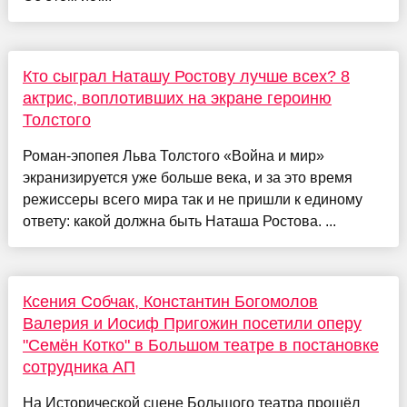
Кто сыграл Наташу Ростову лучше всех? 8
актрис, воплотивших на экране героиню
Толстого
Роман-эпопея Льва Толстого «Война и мир»
экранизируется уже больше века, и за это время
режиссеры всего мира так и не пришли к единому
ответу: какой должна быть Наташа Ростова. ...
Ксения Собчак, Константин Богомолов
Валерия и Иосиф Пригожин посетили оперу
"Семён Котко" в Большом театре в постановке
сотрудника АП
На Исторической сцене Большого театра прошёл