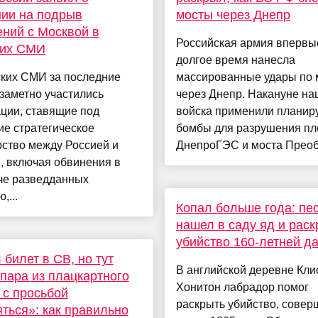
ии на подрыв
мосты через Днепр
ний с Москвой в
Российская армия впервы
ких СМИ
долгое время нанесла
ских СМИ за последние
массированные удары по 
заметно участились
через Днепр. Накануне н
ции, ставящие под
войска применили плани
е стратегическое
бомбы для разрушения п
ство между Россией и
ДнепроГЭС и моста Преобр
, включая обвинения в
че разведданных
,...
Копал больше года: пе
нашел в саду яд и рас
убийство 160-летней д
 билет в СВ, но тут
В английской деревне Кли
пара из плацкартного
Хонитон лабрадор помог
 с просьбой
раскрыть убийство, сове
ться»: как правильно