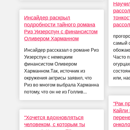
Научил
рассол
Инсайдер раскрыл
тонкос
подробности тайного романа
рассол
Риз Уизерспун с финансистом
прогоро
Оливером Харманном
самый с
Инсайдер рассказал о романе Риз
обожают
Уизерспун с немецким
Часто 
финансистом Оливером
огурцах
Харманном.Так, источник из
состоя
окружения актрисы заявил, что
или, нао
Риз во многом выбрала Харманна
потому, что он не из Голлив...
"Рак п
Кайли 
"Хочется вдохновляться
перен
человеком, с которым ты
онколо