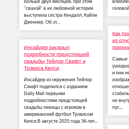
больше двух месяцев, при этом
влюблё
"свахой" в их любовной истории
головой
выступила сестра Кендалл, Кайли
Дженнер. Об эт...
Как по
из отн
Инсайдер раскрыл
призна
подробности предстоящей
Самые 
свадьбы Тейлор Свифт и
ушедше
Трэвиса Келси
и они н
Инсайдер из окружения Тейлор
изображ
Свифт поделился с изданием
отноше
Daily Mail первыми
стабил
подробностями предстоящей
но внут
свадьбы певицы с игроком в
пус...
американский футбол Трэвисом
Келси.В августе 2025 года 36-лет...