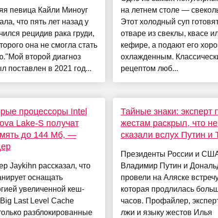
яя певица Кайли Миноуг
на летнем столе — свекол
ала, что пять лет назад у
Этот холодный суп готовят
чился рецидив рака груди,
отваре из свеклы, квасе и
оторого она не смогла стать
кефире, а подают его хор
."Мой второй диагноз
охлажденным. Классическ
ыл поставлен в 2021 год...
рецептом люб...
рые процессоры Intel
Тайные знаки: эксперт 
ova Lake-S получат
жестам раскрыл, что не
мять до 144 Мб, —
сказали вслух Путин и
дер
Президенты России и СШ
р Jaykihn рассказал, что
Владимир Путин и Дональ
ланирует оснащать
провели на Аляске встречу
гией увеличенной кеш-
которая продлилась больш
Big Last Level Cache
часов. Профайлер, экспер
только разблокированные
лжи и языку жестов Илья