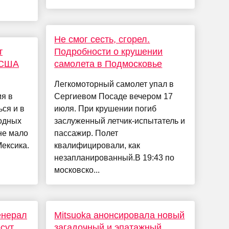
Не смог сесть, сгорел.
т
Подробности о крушении
 США
самолета в Подмосковье
Легкомоторный самолет упал в
я в
Сергиевом Посаде вечером 17
ся и в
июля. При крушении погиб
годных
заслуженный летчик-испытатель и
 не мало
пассажир. Полет
Мексика.
квалифицировали, как
незапланированный.В 19:43 по
московско...
Генерал
Mitsuoka анонсировала новый
сут
загадочный и эпатажный