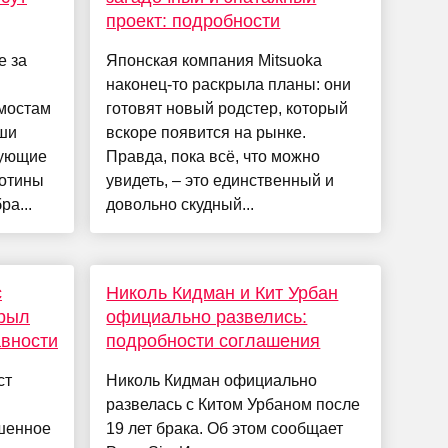
проект: подробности
е за
Японская компания Mitsuoka
наконец-то раскрыла планы: они
мостам
готовят новый родстер, который
аши
вскоре появится на рынке.
рующие
Правда, пока всё, что можно
лотины
увидеть, – это единственный и
а...
довольно скудный...
с
Николь Кидман и Кит Урбан
крыл
официально развелись:
авности
подробности соглашения
ст
Николь Кидман официально
развелась с Китом Урбаном после
ршенное
19 лет брака. Об этом сообщает