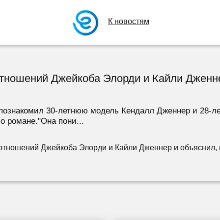
К новостям
тношений Джейкоба Элорди и Кайли Дженне
 познакомил 30-летнюю модель Кендалл Дженнер и 28-л
о романе."Она пони...