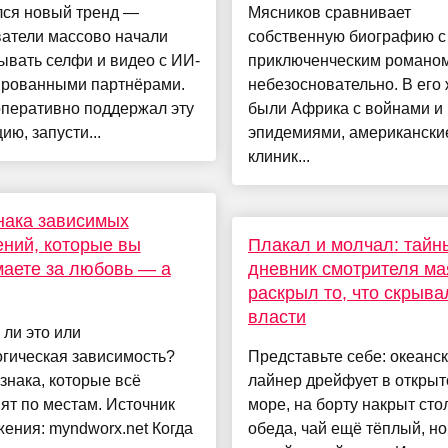
лся новый тренд —
Мясников сравнивает
ватели массово начали
собственную биографию с
вать селфи и видео с ИИ-
приключенческим романо
ированными партнёрами.
небезосновательно. В его
оперативно поддержал эту
были Африка с войнами и
ию, запусти...
эпидемиями, американски
клиник...
нака зависимых
ний, которые вы
Плакал и молчал: тайн
аете за любовь — а
дневник смотрителя ма
раскрыл то, что скрыва
власти
ли это или
гическая зависимость?
Представьте себе: океанс
знака, которые всё
лайнер дрейфует в откры
ят по местам. Источник
море, на борту накрыт сто
ения: myndworx.net Когда
обеда, чай ещё тёплый, но