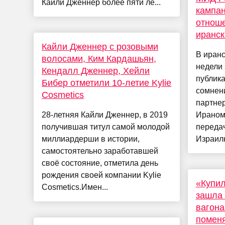
Кайли Дженнер более пяти ле...
кампан
отноше
иранс
Кайли Дженнер с розовыми
В иран
волосами, Ким Кардашьян,
недели 
Кендалл Дженнер, Хейли
публика
Бибер отметили 10-летие Kylie
сомнени
Cosmetics
партнер
28-летняя Кайли Дженнер, в 2019
Ираном
получившая титул самой молодой
переда
миллиардерши в истории,
Израилю
самостоятельно заработавшей
своё состояние, отметила день
рождения своей компании Kylie
«Купил
Cosmetics.Имен...
зашла 
вагона
поменя