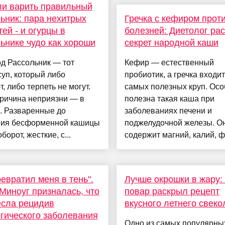
и варить правильный
ьник: пара нехитрых
Гречка с кефиром проти
тей - и огурцы в
болезней: Диетолог ра
ьнике чудо как хороши
секрет народной каши
д Рассольник — тот
Кефир — естественный
уп, который либо
пробиотик, а гречка входи
, либо терпеть не могут.
самых полезных круп. Ос
причина неприязни — в
полезна такая каша при
. Разваренные до
заболеваниях печени и
ния бесформенной кашицы
поджелудочной железы. О
борот, жесткие, с...
содержит магний, калий, ф
ревратил меня в тень".
Лучше окрошки в жару:
Миноуг призналась, что
повар раскрыл рецепт
есла рецидив
вкусного летнего свеко
гического заболевания
Одно из самых популярны