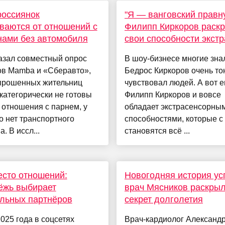
россиянок
"Я — ванговский правну
ваются от отношений с
Филипп Киркоров раск
ами без автомобиля
свои способности экст
азал совместный опрос
В шоу-бизнесе многие знал
ов Mamba и «Сберавто»,
Бедрос Киркоров очень то
опрошенных жительниц
чувствовал людей. А вот е
категорически не готовы
Филипп Киркоров и вовсе
 отношения с парнем, у
обладает экстрасенсорны
о нет транспортного
способностями, которые с
. В иссл...
становятся всё ...
сто отношений:
Новогодняя история ус
ёжь выбирает
врач Мясников раскры
льных партнёров
секрет долголетия
025 года в соцсетях
Врач-кардиолог Александ