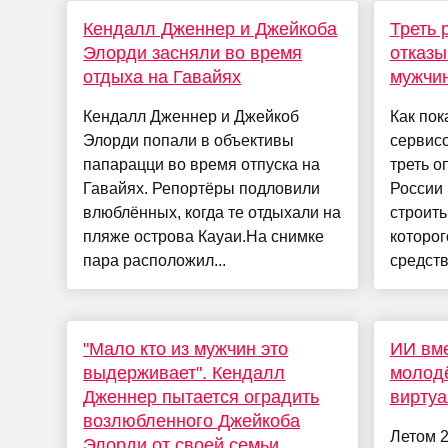
Кендалл Дженнер и Джейкоба
Треть 
Элорди засняли во время
отказы
отдыха на Гавайях
мужчин
Кендалл Дженнер и Джейкоб
Как пок
Элорди попали в объективы
сервис
папарацци во время отпуска на
треть 
Гавайях. Репортёры подловили
России 
влюблённых, когда те отдыхали на
строить
пляже острова Кауаи.На снимке
которог
пара расположил...
средства
"Мало кто из мужчин это
ИИ вме
выдерживает". Кендалл
молод
Дженнер пытается оградить
виртуа
возлюбленного Джейкоба
Летом 2
Элорди от своей семьи