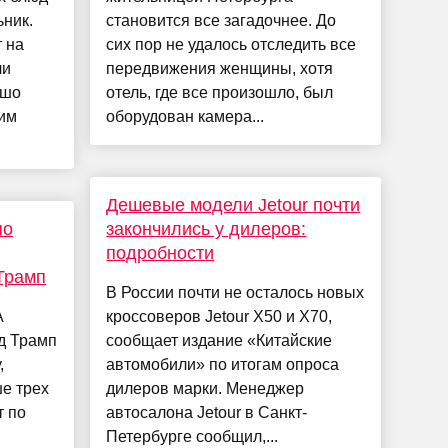
ьник.
становится все загадочнее. До
 на
сих пор не удалось отследить все
ли
передвижения женщины, хотя
ошо
отель, где все произошло, был
им
оборудован камера...
Дешевые модели Jetour почти
по
закончились у дилеров:
подробности
 Трамп
В России почти не осталось новых
А
кроссоверов Jetour X50 и X70,
д Трамп
сообщает издание «Китайские
,
автомобили» по итогам опроса
е трех
дилеров марки. Менеджер
т по
автосалона Jetour в Санкт-
Петербурге сообщил,...