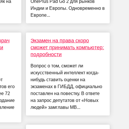
як на
OnePlus Pad Go 2 для рынков
Индии и Европы. Одновременно в
Европе...
врач
Экзамен на права скоро
ки
сможет принимать компьютер:
подробности
Вопрос о том, сможет ли
искусственный интеллект когда-
от
нибудь ставить оценки на
тов его
экзаменах в ГИБДД, официально
ее 72
поставлен на повестку. В ответе
издание
на запрос депутатов от «Новых
явление
людей» замглавы МВ...