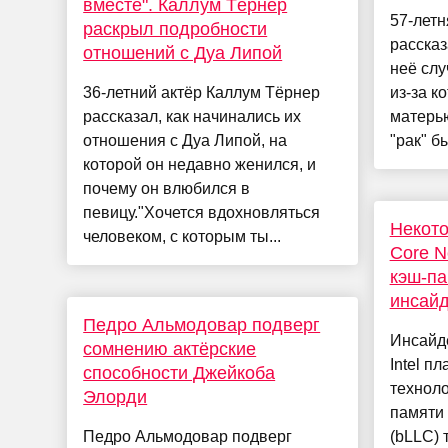
вместе". Каллум Тёрнер
57-летн
раскрыл подробности
рассказ
отношений с Дуа Липой
неё слу
36-летний актёр Каллум Тёрнер
из-за к
рассказал, как начинались их
матерью
отношения с Дуа Липой, на
"рак" б
которой он недавно женился, и
почему он влюбился в
певицу."Хочется вдохновляться
Некото
человеком, с которым ты...
Core N
кэш-па
инсай
Педро Альмодовар подверг
Инсайде
сомнению актёрские
Intel п
способности Джейкоба
техноло
Элорди
памяти 
Педро Альмодовар подверг
(bLLC) 