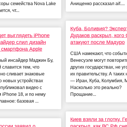
соры семейства Nova Lake
Анищенко рассказал aif....
тся, чт...
Куба, Боливия? Экспер
дет выглядеть iPhone
Дудаков раскрыл, кого
сайдер слил дизайн
атакуют после Мадуро
 смартфона Apple
США намекают, что событи
ный инсайдер Маджин Бу,
Венесуэле могут повторить
 славится тем, что
других государствах, не у
но сливает знаковые
их правительству. А таких
о новых устройствах
— Иран, Куба, Колумбия, 
опубликовал видео с
Насколько это реально?
 iPhone 18, и по нему
Прощание...
лавное: базовая ...
Киев взяли за глотку. 
ссии заявил о
раскрыл, как ВС РФ сне