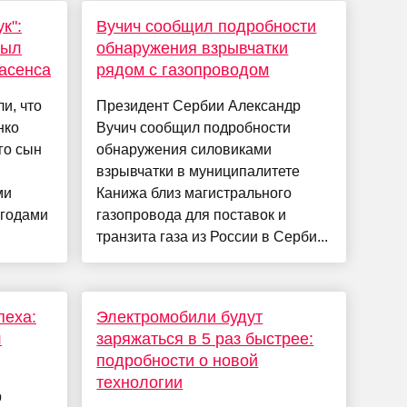
к":
Вучич сообщил подробности
рыл
обнаружения взрывчатки
расенса
рядом с газопроводом
и, что
Президент Сербии Александр
нко
Вучич сообщил подробности
го сын
обнаружения силовиками
взрывчатки в муниципалитете
ми
Канижа близ магистрального
 годами
газопровода для поставок и
транзита газа из России в Серби...
пеха:
Электромобили будут
л
заряжаться в 5 раз быстрее:
подробности о новой
технологии
р