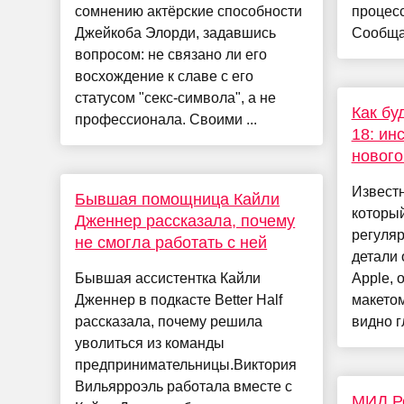
сомнению актёрские способности
процес
Джейкоба Элорди, задавшись
Сообщае
вопросом: не связано ли его
восхождение к славе с его
статусом "секс-символа", а не
Как бу
профессионала. Своими ...
18: ин
нового
Извест
Бывшая помощница Кайли
который
Дженнер рассказала, почему
регуляр
не смогла работать с ней
детали 
Бывшая ассистентка Кайли
Apple, 
Дженнер в подкасте Better Half
макетом
рассказала, почему решила
видно г
уволиться из команды
предпринимательницы.Виктория
Вильярроэль работала вместе с
МИД Ро