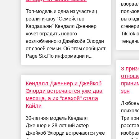
взорва
Топ-модель и одна из участниц
пользо
реалити-шоу "Семейство
выклады
Кардашьян" Кендалл Дженнер
сгенер
хочет оградить нового
TikTok 
возлюбленного Джейкоба Элорди
тенденц
от своей семьи. Об этом сообщает
Page Six.По информации и...
3 приз
отноше
Кендалл Дженнер и Джейкоб
приним
Элорди встречаются уже два
зря
месяца, а их "свахой" стала
Любовь 
Кайли
психоло
30-летняя модель Кендалл
Три при
Дженнер и 28-летний актёр
расстав
Джейкоб Элорди встречаются уже
изображ