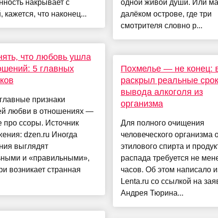
нность накрывает с
одной живой души. Или ма
, кажется, что наконец...
далёком острове, где три
смотрителя словно р...
нять, что любовь ушла
ошений: 5 главных
Похмелье — не конец: 
ков
раскрыл реальные сро
вывода алкоголя из
главные признаки
организма
й любви в отношениях —
е про ссоры. Источник
Для полного очищения
ения: dzen.ru Иногда
человеческого организма 
ния выглядят
этилового спирта и продук
ьными и «правильными»,
распада требуется не мен
ри возникает странная
часов. Об этом написало 
Lenta.ru со ссылкой на за
Андрея Тюрина...