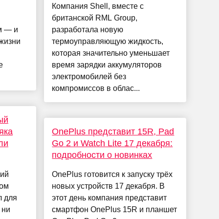
Компания Shell, вместе с
британской RML Group,
м — и
разработала новую
 жизни
термоуправляющую жидкость,
которая значительно уменьшает
е
время зарядки аккумуляторов
электромобилей без
компромиссов в облас...
ый
яка
OnePlus представит 15R, Pad
ли
Go 2 и Watch Lite 17 декабря:
подробности о новинках
кий
OnePlus готовится к запуску трёх
том
новых устройств 17 декабря. В
л для
этот день компания представит
 ни
смартфон OnePlus 15R и планшет