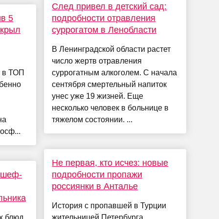
След привел в детский сад:
в 5
подробности отравления
скрыл
суррогатом в Ленобласти
В Ленинградской области растет
число жертв отравления
т в ТОП
суррогатным алкоголем. С начала
обенно
сентября смертельный напиток
унес уже 19 жизней. Еще
несколько человек в больнице в
на
тяжелом состоянии. ...
осф...
Не первая, кто исчез: новые
 шеф-
подробности пропажи
россиянки в Анталье
льника
История с пропавшей в Турции
х блюд
жительницей Петербурга