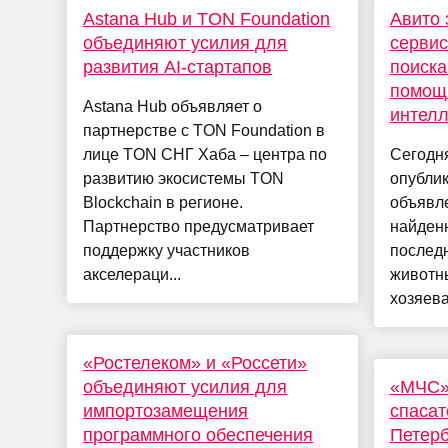
Astana Hub и TON Foundation
Авито 
объединяют усилия для
сервис
развития AI-стартапов
поиска
помощь
Astana Hub объявляет о
интелл
партнерстве с TON Foundation в
лице TON СНГ Хаба – центра по
Сегодн
развитию экосистемы TON
опублик
Blockchain в регионе.
объявл
Партнерство предусматривает
найденн
поддержку участников
послед
акселераци...
животны
хозяева
«Ростелеком» и «Россети»
объединяют усилия для
«МЧС» 
импортозамещения
спасат
программного обеспечения
Петерб