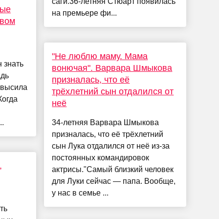
саги.36-летняя Стюарт появилась
ные
на премьере фи...
рвом
"Не люблю маму. Мама
 знать
вонючая". Варвара Шмыкова
адь
призналась, что её
евысила
трёхлетний сын отдалился от
Когда
неё
..
34-летняя Варвара Шмыкова
призналась, что её трёхлетний
сын Лука отдалился от неё из-за
постоянных командировок
,
актрисы."Самый близкий человек
для Луки сейчас — папа. Вообще,
у нас в семье ...
ть