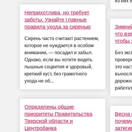
из них 
Неприхотлива, но требует
заботы. Узнайте главные
правила ухода за сиренью
Зимний
что вз
Сирень часто считают растением,
чтобы 
которое не нуждается в особом
внимании, — посадил и забыл.
Без экс
Однако, если вы хотите видеть
провер
пышные соцветия и здоровый,
это на
крепкий куст, без грамотного
выносли
ухода не об...
дорожн
работат
Определены общие
приоритеты Правительства
Весна 
Тверской области и
почему
Центробанка
затяги