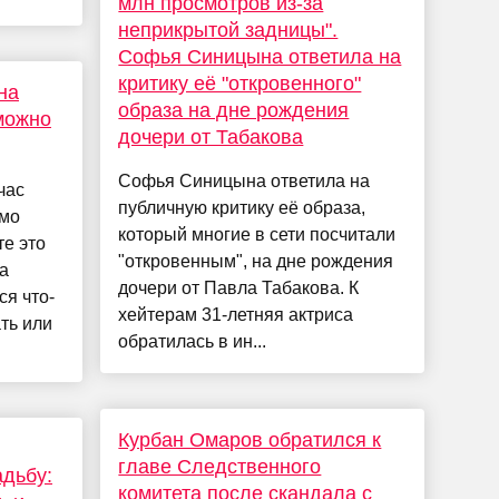
млн просмотров из-за
неприкрытой задницы".
Софья Синицына ответила на
критику её "откровенного"
на
образа на дне рождения
зможно
дочери от Табакова
Софья Синицына ответила на
час
публичную критику её образа,
ямо
который многие в сети посчитали
те это
"откровенным", на дне рождения
а
дочери от Павла Табакова. К
ся что-
хейтерам 31-летняя актриса
ть или
обратилась в ин...
Курбан Омаров обратился к
главе Следственного
адьбу:
комитета после скандала с