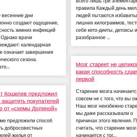
всего лишь три элемента
правила Каждый день ми
 весенние дни
людей пытаются избавитьс
ионно создают ощущение,
лишних килограммов, тест
сность зимних инфекций
себе кето-диеты, детоксы 
 Однако врачи
разобранное ...
реждают: календарная
е означает завершения
ческого сезона.
Мозг стареет не целико
то...
какая способность сдае
первой
Старение мозга начинаетс
ат Кошелев предложил
совсем не с того, что вы 
 защитить покупателей
Наш мозг неизбежно старее
р от «схемы Долиной»
мы даже рассказывали о
уме предложили способ
причинах этого явления. 
ть добросовестных
считать, что старение мозг
елей жилья от
начинается с тог...