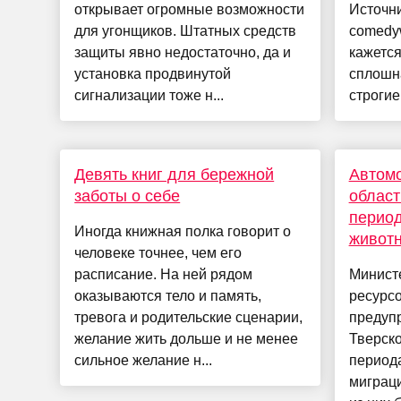
открывает огромные возможности
Источн
для угонщиков. Штатных средств
comedyw
защиты явно недостаточно, да и
кажется
установка продвинутой
сплошн
сигнализации тоже н...
строгие 
Девять книг для бережной
Автомо
заботы о себе
област
период
Иногда книжная полка говорит о
животн
человеке точнее, чем его
расписание. На ней рядом
Минист
оказываются тело и память,
ресурсо
тревога и родительские сценарии,
предуп
желание жить дольше и не менее
Тверско
сильное желание н...
период
миграци