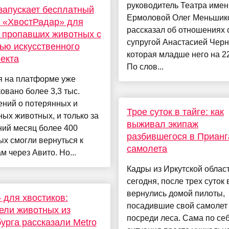
руководитель Театра имен
запускает бесплатный
Ермоловой Олег Меньшик
 «ХвостРадар» для
рассказал об отношениях с
 пропавших животных с
супругой Анастасией Черн
ю искусственного
которая младше него на 22
екта
По слов...
я на платформе уже
овано более 3,3 тыс.
ений о потерянных и
Трое суток в тайге: как
ых животных, и только за
выживал экипаж
ний месяц более 400
разбившегося в Прианг
х смогли вернуться к
самолета
м через Авито. Но...
Кадры из Иркутской област
сегодня, после трех суток 
вернулись домой пилоты,
для хвостиков:
посадившие свой самолет
ели животных из
посреди леса. Сама по се
урга рассказали Metro