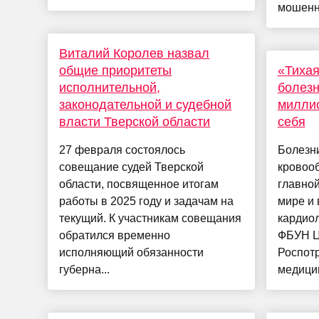
мошенни
Виталий Королев назвал
общие приоритеты
«Тихая
исполнительной,
болезн
законодательной и судебной
миллио
власти Тверской области
себя
27 февраля состоялось
Болезн
совещание судей Тверской
кровоо
области, посвященное итогам
главной
работы в 2025 году и задачам на
мире и 
текущий. К участникам совещания
кардио
обратился временно
ФБУН Ц
исполняющий обязанности
Роспотр
губерна...
медицин