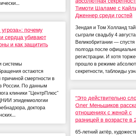
абсолютная секретност
чески...
Тимоти Шаламе с Кайл
Дженнер среди гостей
Зендая и Том Холланд та
 угроза»: почему
сыграли свадьбу 4 августа
и сердца убивают
Великобритании — спустя
ны и как защитить
полгода после официальн
регистрации. И хотя торже
и системы
прошло в режиме абсолю
бращения остаются
секретности, таблоиды узна
 причиной смертности в
в России. По данным
лога клиники "ЦентрПлюс"
"Это действительно сло
НИИ эпидемиологии
Олег Меньшиков расск
ебнадзора, доктора
отношениях с женой с
ских...
разницей в возрасте в 
65-летний актёр, художес