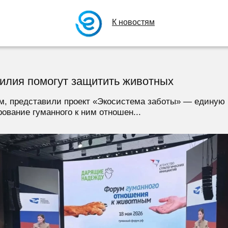
К новостям
силия помогут защитить животных
м, представили проект «Экосистема заботы» — единую
вание гуманного к ним отношен...