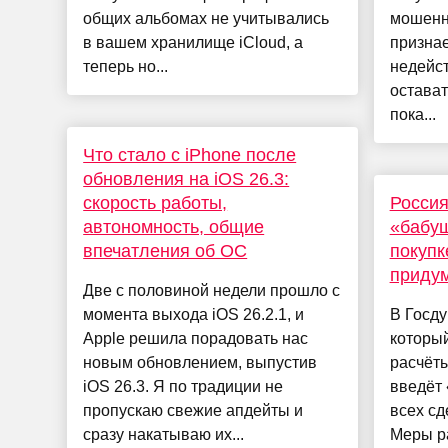
общих альбомах не учитывались
мошенни
в вашем хранилище iCloud, а
признае
теперь но...
недейст
остават
пока...
Что стало с iPhone после
обновления на iOS 26.3:
скорость работы,
Россия
автономность, общие
«бабуш
впечатления об ОС
покупк
приду
Две с половиной недели прошло с
момента выхода iOS 26.2.1, и
В Госду
Apple решила порадовать нас
которы
новым обновлением, выпустив
расчёты
iOS 26.3. Я по традиции не
введёт
пропускаю свежие апдейты и
всех сд
сразу накатываю их...
Меры р