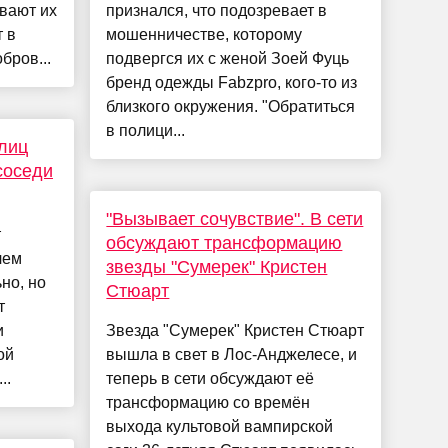
ивают их
признался, что подозревает в
 в
мошенничестве, которому
бров...
подвергся их с женой Зоей Фуць
бренд одежды Fabzpro, кого-то из
близкого окружения. "Обратиться
в полици...
лиц
соседи
"Вызывает сочувствие". В сети
т
обсуждают трансформацию
чем
звезды "Сумерек" Кристен
но, но
Стюарт
т
и
Звезда "Сумерек" Кристен Стюарт
ой
вышла в свет в Лос-Анджелесе, и
..
теперь в сети обсуждают её
трансформацию со времён
выхода культовой вампирской