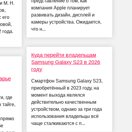
представление о том, как
и М. Н.
компания Apple планирует
ов,
развивать дизайн, дисплей и
 его
камеры устройства. Ожидается,
овой,
что н...
 года.
Куда перейти владельцам
Samsung Galaxy S23 в 2026
году
арье
Смартфон Samsung Galaxy S23,
приобретённый в 2023 году, на
момент выхода являлся
и, где
действительно качественным
в тайге,
устройством, однако за три года
использования владельцы всё
 прямо
чаще сталкиваются с п...
бе