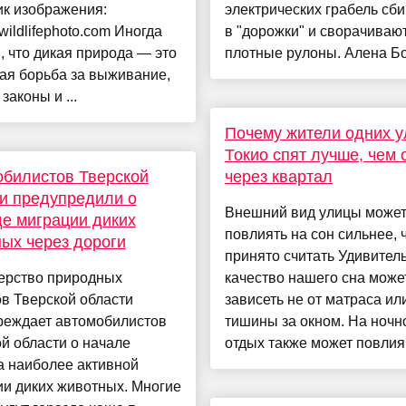
ик изображения:
электрических грабель сб
ildlifephoto.com Иногда
в "дорожки" и сворачивают
, что дикая природа — это
плотные рулоны. Алена Бо
ая борьба за выживание,
законы и ...
Почему жители одних у
Токио спят лучше, чем 
билистов Тверской
через квартал
и предупредили о
Внешний вид улицы може
е миграции диких
повлиять на сон сильнее, 
ых через дороги
принято считать Удивитель
ерство природных
качество нашего сна може
в Тверской области
зависеть не от матраса ил
реждает автомобилистов
тишины за окном. На ночн
й области о начале
отдых также может повлия.
а наиболее активной
и диких животных. Многие