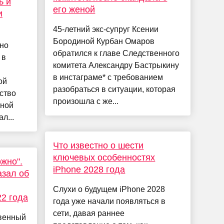
ь и
его женой
и
45-летний экс-супруг Ксении
Бородиной Курбан Омаров
йно
обратился к главе Следственного
 в
комитета Александру Бастрыкину
в инстаграме* с требованием
ой
разобраться в ситуации, которая
ство
произошла с же...
тной
л...
Что известно о шести
ключевых особенностях
жно".
iPhone 2028 года
азал об
Слухи о будущем iPhone 2028
22 года
года уже начали появляться в
сети, давая раннее
твенный