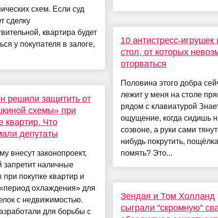
ческих схем. Если суд
т сделку
вительной, квартира будет
10 антистресс-игрушек 
ься у покупателя в залоге,
стол, от которых нево
оторваться
Половина этого добра сей
лежит у меня на столе пр
н решили защитить от
рядом с клавиатурой Знае
киной схемы» при
ощущение, когда сидишь н
е квартир. Что
созвоне, а руки сами тянут
мали депутаты
нибудь покрутить, пощёлка
му внесут законопроект,
помять? Это...
й запретит наличные
 при покупке квартир и
 «период охлаждения» для
Зендая и Том Холланд
елок с недвижимостью.
сыграли "скромную" св
азработали для борьбы с