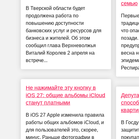
семью
В Тверской области будет
продолжена работа по
Первые
повышению доступности
традиц
банковских услуг и ресурсов для
что опа
бизнеса и жителей. Об этом
позади.
сообщил глава Верхневолжья
предуп
Виталий Королев 2 апреля на
весна н
встрече...
эпидеми
Респира
Не нажимайте эту кнопку в
iOS 27: общие альбомы iCloud
Депут
станут платными
способ
кварти
В iOS 27 Apple изменила правила
работы общих альбомов iCloud, и
В Госд
для пользователей это, скорее,
защити
минус. Раньше фотографии в
покупат