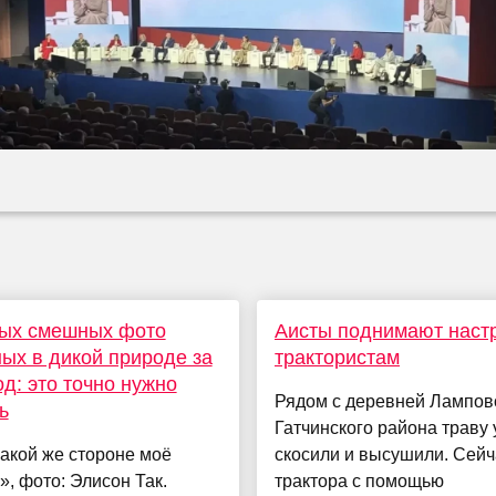
мых смешных фото
Аисты поднимают наст
ых в дикой природе за
трактористам
од: это точно нужно
Рядом с деревней Лампов
ь
Гатчинского района траву
какой же стороне моё
скосили и высушили. Сейч
», фото: Элисон Так.
трактора с помощью