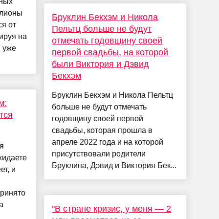
рных
ллионы
Бруклин Бекхэм и Никола
я от
Пельтц больше не будут
ируя на
отмечать годовщину своей
и уже
первой свадьбы, на которой
были Виктория и Дэвид
Бекхэм
Бруклин Бекхэм и Никола Пельтц
м:
больше не будут отмечать
тся
годовщину своей первой
свадьбы, которая прошла в
апреле 2022 года и на которой
я
присутствовали родители
ожидаете
Бруклина, Дэвид и Виктория Бек...
т, и
Принято
а
"В стране кризис, у меня — 2