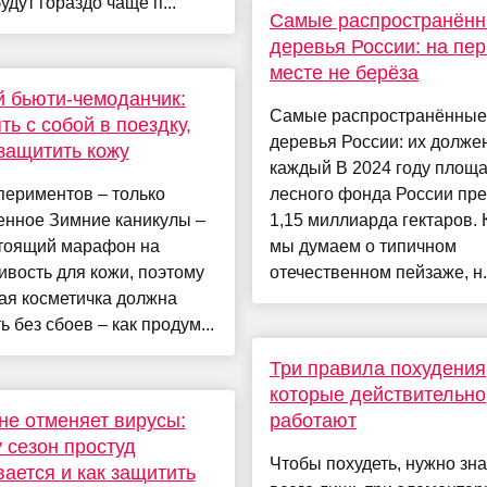
будут гораздо чаще п...
Самые распространён
деревья России: на пе
месте не берёза
 бьюти-чемоданчик:
Самые распространённые
ять с собой в поездку,
деревья России: их должен
защитить кожу
каждый В 2024 году площ
периментов – только
лесного фонда России пр
енное Зимние каникулы –
1,15 миллиарда гектаров. 
стоящий марафон на
мы думаем о типичном
вость для кожи, поэтому
отечественном пейзаже, н.
ая косметичка должна
ь без сбоев – как продум...
Три правила похудения
которые действительно
не отменяет вирусы:
работают
 сезон простуд
Чтобы похудеть, нужно зна
вается и как защитить