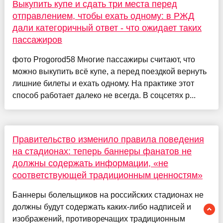
Выкупить купе и сдать три места перед
отправлением, чтобы ехать одному: в РЖД
дали категоричный ответ - что ожидает таких
пассажиров
фото Progorod58 Многие пассажиры считают, что
можно выкупить всё купе, а перед поездкой вернуть
лишние билеты и ехать одному. На практике этот
способ работает далеко не всегда. В соцсетях р...
Правительство изменило правила поведения
на стадионах: теперь баннеры фанатов не
должны содержать информации, «не
соответствующей традиционным ценностям»
Баннеры болельщиков на российских стадионах не
должны будут содержать каких-либо надписей и
изображений, противоречащих традиционным