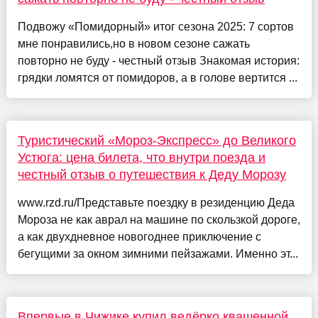
Подвожу «Помидорный» итог сезона 2025: 7 сортов
мне понравились,но в новом сезоне сажать
повторно не буду - честный отзыв Знакомая история:
грядки ломятся от помидоров, а в голове вертится ...
Туристический «Мороз-Экспресс» до Великого
Устюга: цена билета, что внутри поезда и
честный отзыв о путешествия к Деду Морозу
www.rzd.ru/Представьте поездку в резиденцию Деда
Мороза не как аврал на машине по скользкой дороге,
а как двухдневное новогоднее приключение с
бегущими за окном зимними пейзажами. Именно эт...
Впервые в Чижике купил ведёрко квашенной