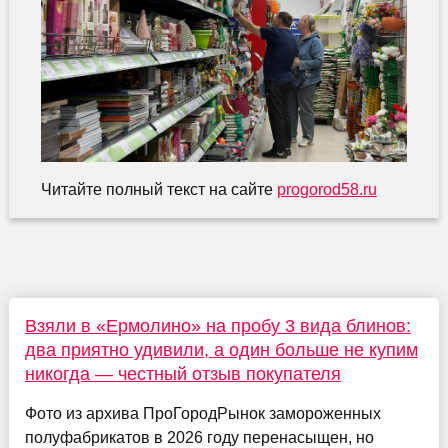
Читайте полный текст на сайте
progorod58.ru
Взяли в «Ермолино» на пробу 3 вида блинов:
два приятно удивили, а один больше не купим
никогда — честный отзыв покупателя
Фото из архива ПроГородРынок замороженных
полуфабрикатов в 2026 году перенасыщен, но