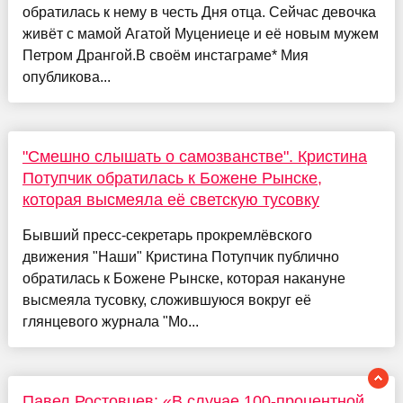
обратилась к нему в честь Дня отца. Сейчас девочка
живёт с мамой Агатой Муцениеце и её новым мужем
Петром Дрангой.В своём инстаграме* Мия
опубликова...
"Смешно слышать о самозванстве". Кристина
Потупчик обратилась к Божене Рынске,
которая высмеяла её светскую тусовку
Бывший пресс-секретарь прокремлёвского
движения "Наши" Кристина Потупчик публично
обратилась к Божене Рынске, которая накануне
высмеяла тусовку, сложившуюся вокруг её
глянцевого журнала "Мо...
Павел Ростовцев: «В случае 100-процентной