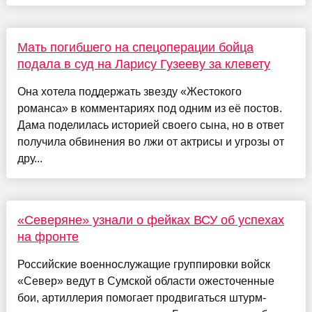
Мать погибшего на спецоперации бойца
подала в суд на Ларису Гузееву за клевету
Она хотела поддержать звезду «Жестокого
романса» в комментариях под одним из её постов.
Дама поделилась историей своего сына, но в ответ
получила обвинения во лжи от актрисы и угрозы от
дру...
«Северяне» узнали о фейках ВСУ об успехах
на фронте
Российские военнослужащие группировки войск
«Север» ведут в Сумской области ожесточенные
бои, артиллерия помогает продвигаться штурм-