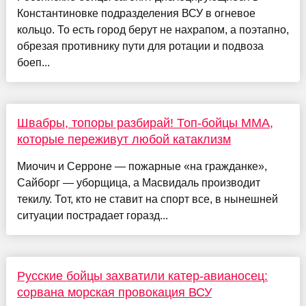
Константиновке подразделения ВСУ в огневое
кольцо. То есть город берут не нахрапом, а поэтапно,
обрезая противнику пути для ротации и подвоза
боеп...
Швабры, топоры разбирай! Топ-бойцы ММА,
которые переживут любой катаклизм
Миочич и Серроне — пожарные «на гражданке»,
Сайборг — уборщица, а Масвидаль производит
текилу. Тот, кто не ставит на спорт все, в нынешней
ситуации пострадает горазд...
Русские бойцы захватили катер-авианосец:
сорвана морская провокация ВСУ