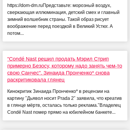
https://dom-dm.ruПредставьте: морозный воздух,
сверкающая иллюминация, детский смех и главный
зимний волшебник страны. Такой образ рисует
воображение перед поездкой в Великий Устюг. А
потом...
"Condé Nast решил продать Мэрил Стрип
примерно Безосу, которому надо занять чем-то
свою Санчес". Зинаида Пронченко* снова
раскритиковала глянец
Кинокритик Зинаида Пронченко* в рецензии на
картину "Дьявол носит Prada 2" заявила, что креатив
в глянце мёртв, осталась только реклама."Владелец
Condé Nast помер прямо на юбилейном банкете...