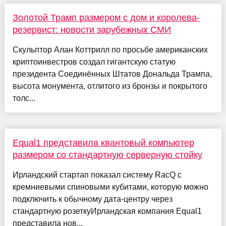
Золотой Трамп размером с дом и королева-
резервист: новости зарубежных СМИ
Скульптор Алан Коттрилл по просьбе американских
криптоинвестров создал гигантскую статую
президента Соединённых Штатов Дональда Трампа,
высота монумента, отлитого из бронзы и покрытого
толс...
Equal1 представила квантовый компьютер
размером со стандартную серверную стойку
Ирландский стартап показал систему RacQ с
кремниевыми спиновыми кубитами, которую можно
подключить к обычному дата-центру через
стандартную розеткуИрландская компания Equal1
представила нов...