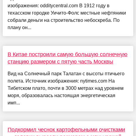
изображения: odditycentral.com В 1912 году в
техасском городке Уичито-Фолс местные нефтяники
собрали деньги на строительство небоскреба. По
плану он...
В Китае построили самую большую солнечную
станцию размером с пятую часть Москвы
Вид на Солнечный парк Талатан с высоты птичьего
полета. Источник изображения: nytimes.com На
Тибетском плато, почти в 3000 метрах над уровнем
моря, образовалась настоящая энергетическая
имп...
Подкормил чеснок картофельными очистками