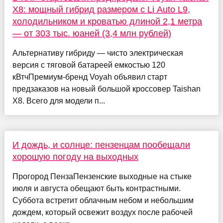
X8: мощный гибрид размером с Li Auto L9,
холодильником и кроватью длиной 2,1 метра
— от 303 тыс. юаней (3,4 млн рублей)
Альтернативу гибриду — чисто электрическая
версия с тяговой батареей емкостью 120
кВтчПремиум-бренд Voyah объявил старт
предзаказов на новый большой кроссовер Taishan
X8. Всего для модели п...
И дождь, и солнце: пензенцам пообещали
хорошую погоду на выходных
Прогород ПензаПензенские выходные на стыке
июля и августа обещают быть контрастными.
Суббота встретит облачным небом и небольшим
дождем, который освежит воздух после рабочей