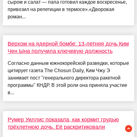
сыром и салат — папа готовил каждое воскресенье,
привозил на репетиции в термосе».«Дворовая
роман...
Верхом на ядерной бомбе: 13-летняя дочь Ким
Чен Ына получила ключевую должность
Согласно данным южнокорейской разведки, которые
цитирует газета The Chosun Daily, Ким Чжу Э
занимает пост "генерального директора ракетной
программы" КНДР. В этой роли она приняла участие
в...
Румер Уиллис показала, как кормит грудью
трёхлетнюю дочь. Её раскритиковали