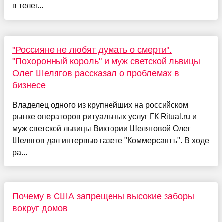
в телег...
"Россияне не любят думать о смерти".
"Похоронный король" и муж светской львицы
Олег Шелягов рассказал о проблемах в
бизнесе
Владелец одного из крупнейших на российском
рынке операторов ритуальных услуг ГК Ritual.ru и
муж светской львицы Виктории Шеляговой Олег
Шелягов дал интервью газете "Коммерсантъ". В ходе
ра...
Почему в США запрещены высокие заборы
вокруг домов