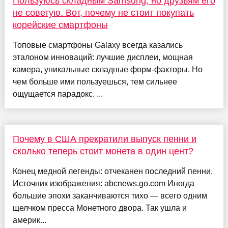
Пользуюсь складным Samsung, но друзьям его
не советую. Вот, почему не стоит покупать
корейские смартфоны
Топовые смартфоны Galaxy всегда казались
эталоном инноваций: лучшие дисплеи, мощная
камера, уникальные складные форм-факторы. Но
чем больше ими пользуешься, тем сильнее
ощущается парадокс. ...
Почему в США прекратили выпуск пенни и
сколько теперь стоит монета в один цент?
Конец медной легенды: отчеканен последний пенни.
Источник изображения: abcnews.go.com Иногда
большие эпохи заканчиваются тихо — всего одним
щелчком пресса Монетного двора. Так ушла и
америк...