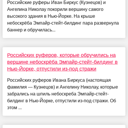
Российские руферы Иван Биркус (Кузнецов) и
Ангелина Николау покорили вершину самого
высокого здания в Нью-Йорке. На крыше
небоскрёба Эмпайр-стейт-билдинг пара развернула
баннер и обручилась...
Российских руферов, которые обручились на
вершине небоскрёба Эмпайр-стейт-билдинг в
Нью-Йорке, отпустили из-под стражи
Российских руферов Ивана Биркуса (настоящая
фамилия — Кузнецов) и Ангелину Николау, которые
забрались на шпиль небоскреба Эмпайр-стейт-
билдинг в Нью-Йорке, отпустили из-под стражи. Об
этом ...