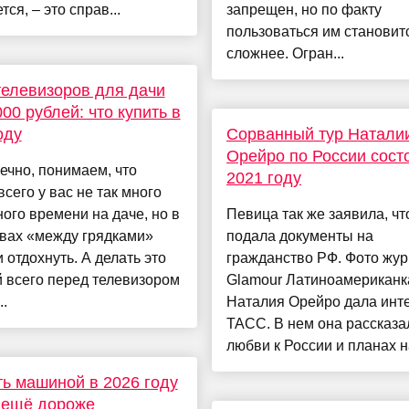
тся, – это справ...
запрещен, но по факту
пользоваться им становит
сложнее. Огран...
телевизоров для дачи
000 рублей: что купить в
оду
Сорванный тур Натали
Орейро по России сост
ечно, понимаем, что
2021 году
всего у вас не так много
ого времени на даче, но в
Певица так же заявила, чт
вах «между грядками»
подала документы на
 отдохнуть. А делать это
гражданство РФ. Фото жу
 всего перед телевизором
Glamour Латиноамериканк
..
Наталия Орейро дала инт
ТАСС. В нем она рассказа
любви к России и планах на
ь машиной в 2026 году
 ещё дороже