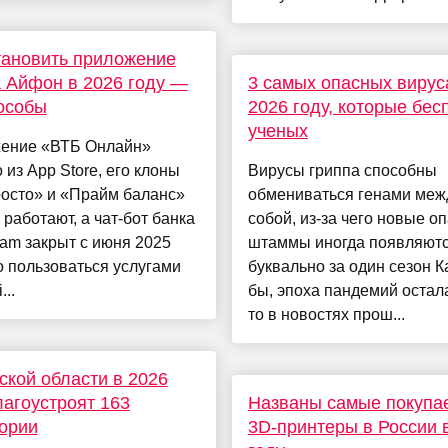
тановить приложение
 Айфон в 2026 году —
3 самых опасных вирус
особы
2026 году, которые бес
ученых
ение «ВТБ Онлайн»
 из App Store, его клоны
Вирусы гриппа способны
росто» и «Прайм баланс»
обмениваться генами меж
 работают, а чат-бот банка
собой, из-за чего новые о
ram закрыт с июня 2025
штаммы иногда появляют
о пользоваться услугами
буквально за один сезон К
...
бы, эпоха пандемий остала
то в новостях прош...
ской области в 2026
лагоустроят 163
Названы самые покупа
ории
3D-принтеры в России 