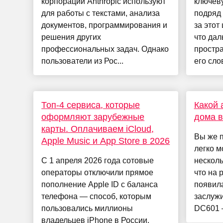
корпорации Anthropic используют
ключеву
для работы с текстами, анализа
подряд
документов, программирования и
за этот
решения других
что дал
профессиональных задач. Однако
простра
пользователи из Рос...
его слов
Топ-4 сервиса, которые
Какой 
оформляют зарубежные
дома в
карты. Оплачиваем iCloud,
Вы же п
Apple Music и App Store в 2026
легко м
С 1 апреля 2026 года сотовые
несколь
операторы отключили прямое
что на 
пополнение Apple ID с баланса
появила
телефона — способ, которым
заслужи
пользовались миллионы
DC601 —
владельцев iPhone в России.