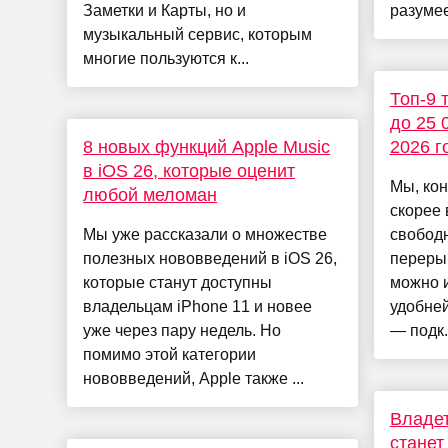
Заметки и Карты, но и
разумее
музыкальный сервис, которым
многие пользуются к...
Топ-9 
до 25 
8 новых функций Apple Music
2026 г
в iOS 26, которые оценит
Мы, кон
любой меломан
скорее 
Мы уже рассказали о множестве
свободн
полезных нововведений в iOS 26,
переры
которые станут доступны
можно и
владельцам iPhone 11 и новее
удобней
уже через пару недель. Но
— подк.
помимо этой категории
нововведений, Apple также ...
Владет
станет