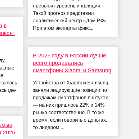
превысит уровень инфляции.
Такой прогноз представил
аналитический центр «Дом.РФ».
а в
При этом эксперты фикс...
покоят
В 2025 году в России лучше
ду
всего продавались
пасные
смартфоны Xiaomi и Samsung
ся
азалось
Устройства от Xiaomi и Samsung
сь где-
заняли лидирующие позиции по
продажам смартфонов в штуках
— на них пришлось 22% и 14%
рынка соответственно. В то же
время, если говорить о деньгах,
емые
то лидером...
в 2025