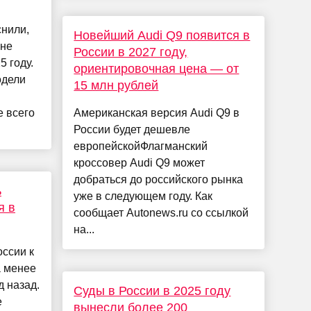
снили,
Новейший Audi Q9 появится в
яне
России в 2027 году,
5 году.
ориентировочная цена — от
одели
15 млн рублей
 всего
Американская версия Audi Q9 в
России будет дешевле
европейскойФлагманский
кроссовер Audi Q9 может
добраться до российского рынка
ь
уже в следующем году. Как
я в
сообщает Autonews.ru со ссылкой
на...
оссии к
а менее
д назад.
Суды в России в 2025 году
е
вынесли более 200