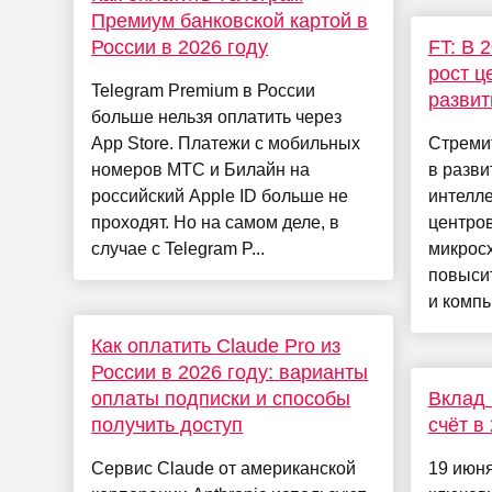
Премиум банковской картой в
России в 2026 году
FT: В 
рост ц
Telegram Premium в России
развит
больше нельзя оплатить через
App Store. Платежи с мобильных
Стреми
номеров МТС и Билайн на
в разви
российский Apple ID больше не
интелле
проходят. Но на самом деле, в
центров
случае с Telegram P...
микросх
повыси
и компь
Как оплатить Claude Pro из
России в 2026 году: варианты
оплаты подписки и способы
Вклад 
получить доступ
счёт в
Сервис Claude от американской
19 июня