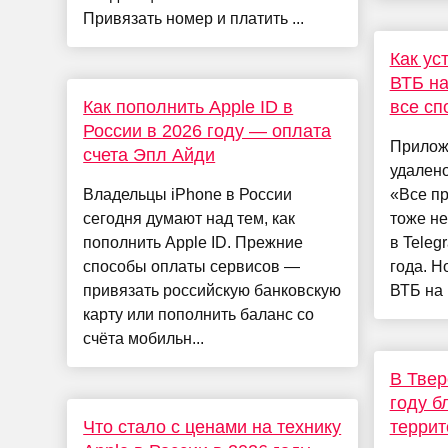
Привязать номер и платить ...
Как ус
ВТБ на
Как пополнить Apple ID в
все сп
России в 2026 году — оплата
Прилож
счета Эпл Айди
удалено
Владельцы iPhone в России
«Все п
сегодня думают над тем, как
тоже не
пополнить Apple ID. Прежние
в Teleg
способы оплаты сервисов —
года. Н
привязать российскую банковскую
ВТБ на i
карту или пополнить баланс со
счёта мобильн...
В Твер
году б
Что стало с ценами на технику
террит