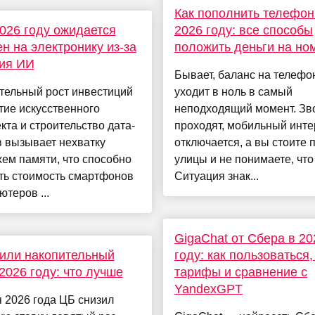
Как пополнить телефон
2026 году ожидается
2026 году: все способы
ен на электронику из-за
положить деньги на но
ия ИИ
Бывает, баланс на телефо
тельный рост инвестиций
уходит в ноль в самый
тие искусственного
неподходящий момент. Зв
кта и строительство дата-
проходят, мобильный инте
 вызывает нехватку
отключается, а вы стоите 
ем памяти, что способно
улицы и не понимаете, что
ть стоимость смартфонов
Ситуация знак...
ютеров ...
GigaChat от Сбера в 20
или накопительный
году: как пользоваться,
 2026 году: что лучше
тарифы и сравнение с
YandexGPT
 2026 года ЦБ снизил