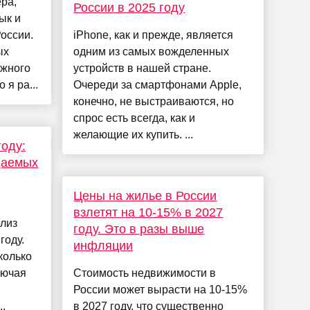
ра,
России в 2025 году
ык и
оссии.
iPhone, как и прежде, является
ых
одним из самых вожделенных
ежного
устройств в нашей стране.
 я ра...
Очереди за смартфонами Apple,
конечно, не выстраиваются, но
спрос есть всегда, как и
желающие их купить. ...
году:
даемых
Цены на жилье в России
взлетят на 10-15% в 2027
лиз
году. Это в разы выше
году.
инфляции
колько
лючая
Стоимость недвижимости в
России может вырасти на 10-15%
.
в 2027 году, что существенно