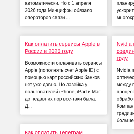
автоматически. Но с 1 апреля
планир
2026 года Минцифры обязало
ускорит
операторов связи ...
многокр
Как оплатить сервисы Apple в
Nvidia
России в 2026 году
соедин
году
Возможности оплачивать сервисы
Apple (пополнять счет Apple ID) с
Nvidia 
помощью карт российских банков
оптичес
нет уже давно. Но лазейка у
между 
пользователей iPhone, iPad и Mac
процес
до недавних пор все-таки была.
обработ
Д...
Компани
традиц
больше 
Как оплатить Телеграм