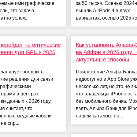
уемые ими графические
за 50 тысяч. Осенью 2024-
ели, эта задача
вышли AirPods 4 в двух
атно услож...
вариантах, осенью 2025-го
 перейдет на оптические
Как установить Альфа-
ения для GPU к 2026
на Айфон в 2026 году 
актуальные способы
планирует внедрить
Приложение Альфа-Банка
кие решения для связи
недоступно в App Store уж
графическими
несколько лет, но это не зн
сорами в центрах
что владельцы iPhone ост
ки данных к 2026 году.
без мобильного банка. Мо
я считает, что
взять Альфа-Банк для iPh
ионные медные кабели
нашем каталоге пр...
не спр...