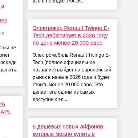
всё в порядке. Росси...
 в
мер
Электрокар Renault Twingo E-
не
Tech дебютирует в 2026 году
по цене менее 20 000 евро
онки не
рнет
Электромобиль Renault Twingo E-
посреди
Tech (полное официальное
 делать.
название) выйдет на европейский
рынок в начале 2026 года и будет
стоить менее 20 000 евро. Это
делает его одним из самых
доступных эл...
26
 API,
5 дешевых новых айфонов,
которые можно купить в