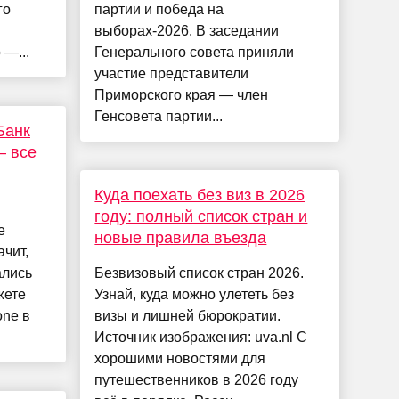
го
партии и победа на
выборах-2026. В заседании
 —...
Генерального совета приняли
участие представители
Приморского края — член
Генсовета партии...
Банк
— все
Куда поехать без виз в 2026
году: полный список стран и
е
новые правила въезда
ачит,
ались
Безвизовый список стран 2026.
жете
Узнай, куда можно улететь без
one в
визы и лишней бюрократии.
Источник изображения: uva.nl С
хорошими новостями для
путешественников в 2026 году