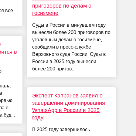
приговоров по делам о
ся все
госизмене
Суды в России в минувшем году
вынесли более 200 приговоров по
уголовным делам о госизмене,
и
сообщили в пресс-службе
оится в
Верховного суда России. Суды в
России в 2025 году вынесли
более 200 пригов...
о
рнала
а
Эксперт Капранов заявил о
ервью
завершении доминирования
ла о
WhatsApp в России в 2025
 буд...
году
В 2025 году завершилось