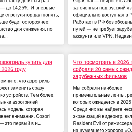
ю ставку девятый раз
GigaChat — нейросеть Сбе
 — до 14,25%. И впервые
заточенная под русский яз
 цикл регулятор дал понять,
официально доступная в Р
ьше будет осторожнее:
Работает в РФ без обходн
нство для снижения, по
путей — не требует заруб
а...
аккаунта или VPN. Недавно
аэрогриль купить для
Что посмотреть в 2026 
 2026 году
собрали 20 самых ожи
зарубежных фильмов
омните, что аэрогриль
ожет заменить сразу
Мы собрали наиболее
ко устройств. Тем более,
примечательные ленты, ре
рынке аэрогрилей
которых ожидается в 2026 
сь модель, которая
Среди них вы найдете нес
вает внимания. Cosori
экранизаций видеоигр, вк
 это первый в и...
Resident Evil от режиссера
нашумевшего хоррора «О..