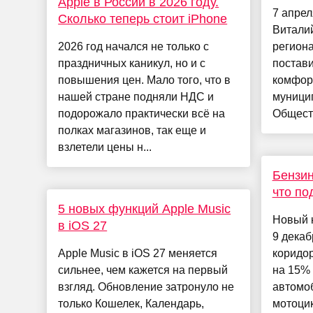
Apple в России в 2026 году.
7 апрел
Сколько теперь стоит iPhone
Витали
2026 год начался не только с
региона
праздничных каникул, но и с
постави
повышения цен. Мало того, что в
комфор
нашей стране подняли НДС и
муници
подорожало практически всё на
Обществ
полках магазинов, так еще и
взлетели цены н...
Бензин
что по
5 новых функций Apple Music
Новый 
в iOS 27
9 декаб
Apple Music в iOS 27 меняется
коридо
сильнее, чем кажется на первый
на 15% 
взгляд. Обновление затронуло не
автомо
только Кошелек, Календарь,
мотоцик