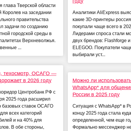
году
я глава Тверской области
й Королев на заседании
Аналитики AliExpress выя
льного правительства
какие 3D-принтеры росси
л задачи по созданию
покупали чаще всего в 202
тной городской среды в
Лидерами спроса стали м
палитетах Верхневолжья.
двух брендов: Flashforge и
енные ...
ELEGOO. Покупатели чаще
выбирали уст...
, техосмотр, ОСАГО —
дорожает в 2026 году
Можно ли использоват
WhatsApp* для общени
коридор Центробанк РФ с
России в 2025 году
ря 2025 года расширил
р базовых ставок ОСАГО
Ситуация с WhatsApp* в Р
для всех категорий
концу 2025 года стала куд
билей и на 40% для
определенной, чем еще го
лов. В обе стороны,
Формально мессенджер н