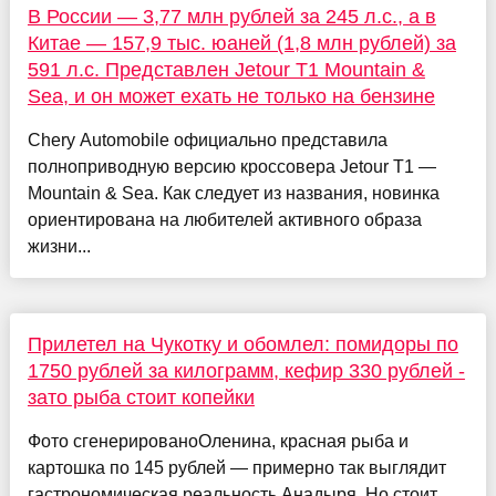
В России — 3,77 млн рублей за 245 л.с., а в
Китае — 157,9 тыс. юаней (1,8 млн рублей) за
591 л.с. Представлен Jetour T1 Mountain &
Sea, и он может ехать не только на бензине
Chery Automobile официально представила
полноприводную версию кроссовера Jetour T1 —
Mountain & Sea. Как следует из названия, новинка
ориентирована на любителей активного образа
жизни...
Прилетел на Чукотку и обомлел: помидоры по
1750 рублей за килограмм, кефир 330 рублей -
зато рыба стоит копейки
Фото сгенерированоОленина, красная рыба и
картошка по 145 рублей — примерно так выглядит
гастрономическая реальность Анадыря. Но стоит