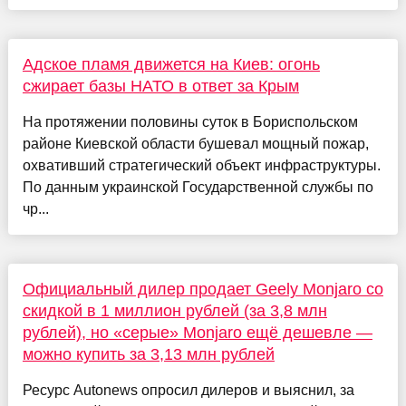
Адское пламя движется на Киев: огонь
сжирает базы НАТО в ответ за Крым
На протяжении половины суток в Бориспольском
районе Киевской области бушевал мощный пожар,
охвативший стратегический объект инфраструктуры.
По данным украинской Государственной службы по
чр...
Официальный дилер продает Geely Monjaro со
скидкой в 1 миллион рублей (за 3,8 млн
рублей), но «серые» Monjaro ещё дешевле —
можно купить за 3,13 млн рублей
Ресурс Autonews опросил дилеров и выяснил, за