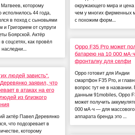
 Матвеев, которому
окружающего мира и цена
 исполнилось 44 года,
чем у многих фирменных 
лся в поход с сыновьями
с похожим форм...
 и Григорием от супруги
ты Боярской. Актёр
 в соцсетях, как провёл
Oppo F35 Pro может по
 наследни...
батарею на 10 000 мА·ч
фронталку для селфи
Oppo готовит для Индии
гих людей зависть".
смартфон F35 Pro, и глав
Деревянко заявил, что
вопрос тут не в названии.
евает в атаках на его
данным 91mobiles, Oppo F
людей из близкого
может получить аккумулят
ения
000 мА·ч — для массового
ий актёр Павел Деревянко
аппарата бренда это ...
ся, что подозревает в
ичестве, которому