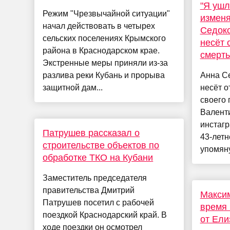
"Я ушл
Режим "Чрезвычайной ситуации"
изменя
начал действовать в четырех
Седоко
сельских поселениях Крымского
несёт 
района в Краснодарском крае.
смерть
Экстренные меры приняли из-за
разлива реки Кубань и прорыва
Анна Се
защитной дам...
несёт о
своего 
Валенти
инстагр
Патрушев рассказал о
43-летн
строительстве объектов по
упомяну
обработке ТКО на Кубани
Заместитель председателя
правительства Дмитрий
Макси
Патрушев посетил с рабочей
время 
поездкой Краснодарский край. В
от Ели
ходе поездки он осмотрел