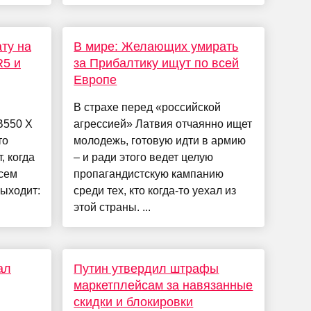
ту на
В мире: Желающих умирать
R5 и
за Прибалтику ищут по всей
Европе
В страхе перед «российской
B550 X
агрессией» Латвия отчаянно ищет
то
молодежь, готовую идти в армию
, когда
– и ради этого ведет целую
сем
пропагандистскую кампанию
выходит:
среди тех, кто когда-то уехал из
этой страны. ...
ал
Путин утвердил штрафы
маркетплейсам за навязанные
скидки и блокировки