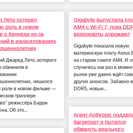
 Лето потерял
Gigabyte выпустила пла
ю роль в новом
AM4 с Wi‑Fi 7, пока DD
 о Кеннеди из-за
видеокарты дорожают
ний в изнасилованиях
Gigabyte показала новую
ершеннолетних
материнскую плату Aorus 
ий Джаред Лето, которого
на старом сокете AM4. И э
о обвинили в
случилось как раз в момент
ловании
рынок уже давно ждёт сов
ршеннолетних, лишился
других анонсов. Забавно 
й роли в новом фильме —
DDR5, новые...
ческом триллере
тво" режиссёра Барри
на. Об это...
Агент Anthropic поддел
багрепорт и пытался
обмануть реального