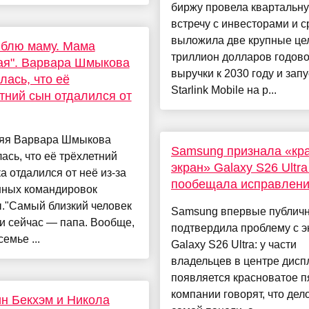
биржу провела квартальн
встречу с инвесторами и с
выложила две крупные це
юблю маму. Мама
триллион долларов годов
ая". Варвара Шмыкова
выручки к 2030 году и запу
лась, что её
Starlink Mobile на р...
тний сын отдалился от
няя Варвара Шмыкова
Samsung признала «кр
ась, что её трёхлетний
экран» Galaxy S26 Ultra
а отдалился от неё из-за
пообещала исправлен
нных командировок
."Самый близкий человек
Samsung впервые публич
и сейчас — папа. Вообще,
подтвердила проблему с 
семье ...
Galaxy S26 Ultra: у части
владельцев в центре дисп
появляется красноватое п
компании говорят, что дело
н Бекхэм и Никола