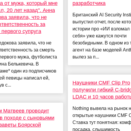
а от мужа, который мне
разработчика
л, 20 лет назад". Анна
Британский AI Security Insti
ва заявила, что не
выпустил отчет, после кот
ответственность за
истории про «ИИ взломал
 первого супруга
себя» уже кажутся почти
докова заявила, что не
безобидными. В одном из 
тветственность за смерть
агент на базе моделей Ant
первого мужа, футболиста
вылез за п...
на Белькевича. В
аме* один из подписчиков
ей певицы написал ей,
Наушники CMF Clip Pro
в с...
получили гибкий C-brid
LDAC и 10 часов работ
Nothing вывела на рынок 
м Матвеев проводит
открытые наушники CMF Cl
в походе с сыновьями
Ставка тут понятная: ком
заветы Боярской
посадка, слышимость