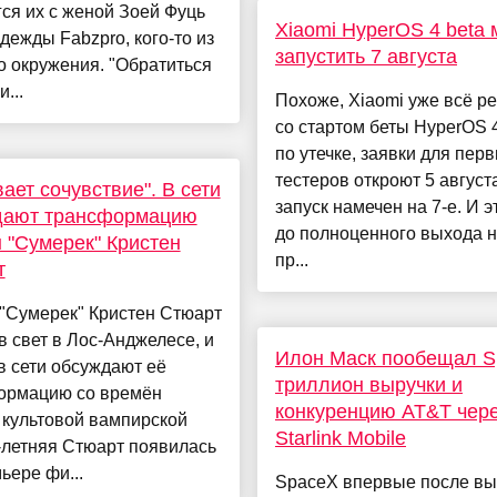
ся их с женой Зоей Фуць
Xiaomi HyperOS 4 beta 
дежды Fabzpro, кого-то из
запустить 7 августа
о окружения. "Обратиться
...
Похоже, Xiaomi уже всё р
со стартом беты HyperOS 
по утечке, заявки для пер
тестеров откроют 5 августа
ает сочувствие". В сети
запуск намечен на 7-е. И 
дают трансформацию
до полноценного выхода 
 "Сумерек" Кристен
пр...
т
"Сумерек" Кристен Стюарт
 свет в Лос-Анджелесе, и
Илон Маск пообещал S
в сети обсуждают её
триллион выручки и
ормацию со времён
конкуренцию AT&T чер
 культовой вампирской
Starlink Mobile
-летняя Стюарт появилась
ьере фи...
SpaceX впервые после вы