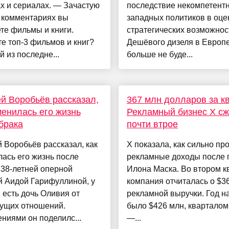
х и сериалах. — Зачастую
последствие некомпетент
х комментариях вы
западных политиков в оце
те фильмы и книги.
стратегических возможнос
е топ-3 фильмов и книг?
Дешёвого дизеля в Европ
 из последне...
больше не буде...
й Воробьёв рассказал,
367 млн долларов за к
менилась его жизнь
Рекламный бизнес X с
брака
почти втрое
 Воробьёв рассказал, как
X показала, как сильно пр
ась его жизнь после
рекламные доходы после 
 38-летней оперной
Илона Маска. Во втором к
й Аидой Гарифуллиной, у
компания отчиталась о $3
 есть дочь Оливия от
рекламной выручки. Год н
ущих отношений.
было $426 млн, кварталом
ниями он поделилс...
—...