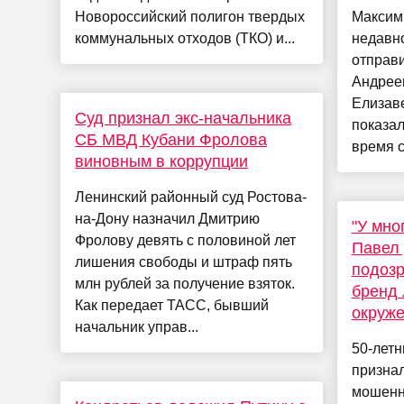
Новороссийский полигон твердых
Максим
коммунальных отходов (ТКО) и...
недавно
отправи
Андреем
Елизаве
Суд признал экс-начальника
показал
СБ МВД Кубани Фролова
время с
виновным в коррупции
Ленинский районный суд Ростова-
на-Дону назначил Дмитрию
"У мно
Фролову девять с половиной лет
Павел 
лишения свободы и штраф пять
подозр
млн рублей за получение взяток.
бренд 
Как передает ТАСС, бывший
окруж
начальник управ...
50-летн
признал
мошенн