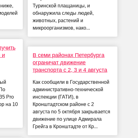
 ниже,
Туринской плащаницы, и
моделей
обнаружила следы людей,
животных, растений и
микроорганизмов, нако...
лучить
 и
В семи районах Петербурга
ограничат движение
транспорта с 2, 3 и 4 августа
ный
Как сообщили в Государственной
 По
административно-технической
35 Pro
инспекции (ГАТИ), в
ор на 10
Кронштадтском районе с 2
августа по 5 октября закрывается
движение по улице Адмирала
Грейга в Кронштадте от Кр...