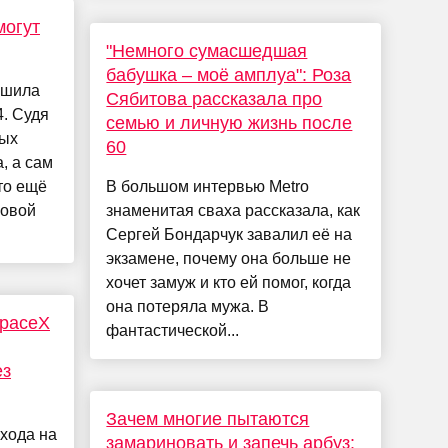
могут
"Немного сумасшедшая
бабушка – моё амплуа": Роза
ешила
Сябитова рассказала про
4. Судя
семью и личную жизнь после
вых
60
, а сам
это ещё
В большом интервью Metro
новой
знаменитая сваха рассказала, как
Сергей Бондарчук завалил её на
экзамене, почему она больше не
хочет замуж и кто ей помог, когда
она потеряла мужа. В
paceX
фантастической...
ез
Зачем многие пытаются
хода на
замариновать и запечь арбуз: