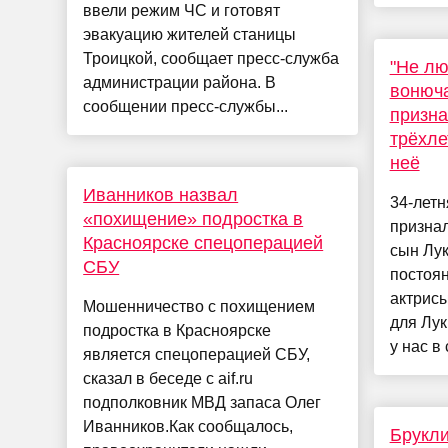
ввели режим ЧС и готовят
эвакуацию жителей станицы
Троицкой, сообщает пресс-служба
"Не л
администрации района. В
вонюч
сообщении пресс-службы...
призна
трёхле
неё
Иванников назвал
34-лет
«похищение» подростка в
признал
Красноярске спецоперацией
сын Лук
СБУ
постоя
актрисы
Мошенничество с похищением
для Лук
подростка в Красноярске
у нас в 
является спецоперацией СБУ,
сказал в беседе с aif.ru
подполковник МВД запаса Олег
Иванников.Как сообщалось,
Брукли