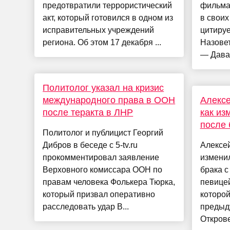
предотвратили террористический
фильма
акт, который готовился в одном из
в свои
исправительных учреждений
цитируе
региона. Об этом 17 декабря ...
Назовет
— Давай
Политолог указал на кризис
международного права в ООН
Алексе
после теракта в ЛНР
как из
после 
Политолог и публицист Георгий
Дибров в беседе с 5-tv.ru
Алексей
прокомментировал заявление
изменил
Верховного комиссара ООН по
брака с
правам человека Фолькера Тюрка,
певице
который призвал оперативно
которой
расследовать удар В...
предыд
Открове