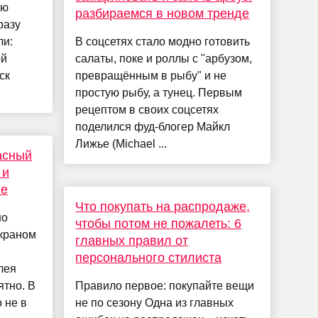
ую
разбираемся в новом тренде
разу
ли:
В соцсетях стало модно готовить
ой
салаты, поке и роллы с "арбузом,
ск
превращённым в рыбу" и не
простую рыбу, а тунец. Первым
рецептом в своих соцсетях
поделился фуд-блогер Майкл
Лижье (Michael ...
асный
 и
ие
Что покупать на распродаже,
но
чтобы потом не пожалеть: 6
экраном
главных правил от
персонального стилиста
лея
ятно. В
Правило первое: покупайте вещи
 не в
не по сезону Одна из главных