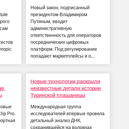
Новый закон, подписанный
tute
президентом Владимиром
орого
Путиным, вводит
 сам
административную
ответственность для операторов
тестов
посреднических цифровых
hropic
платформ. Под регулирование
попадают маркетплейсы и о...
Новые технологии раскрыли
ge,
неизвестные детали истории
ы
Туринской плащаницы
новые
Международная группа
ip Pro.
исследователей впервые провела
фортная
детальный анализ ДНК,
сохранившейся на волокнах