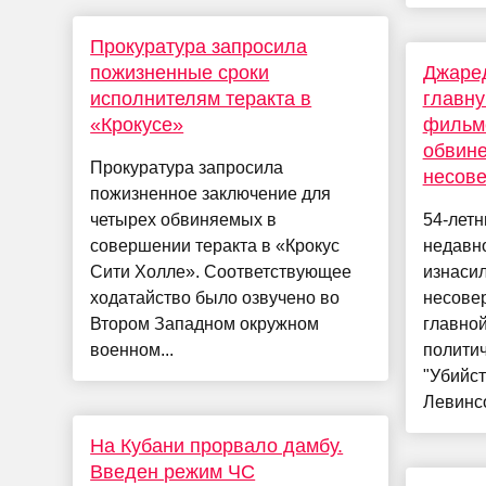
Прокуратура запросила
пожизненные сроки
Джаред
исполнителям теракта в
главну
«Крокусе»
фильме
обвине
Прокуратура запросила
несов
пожизненное заключение для
четырех обвиняемых в
54-летн
совершении теракта в «Крокус
недавн
Сити Холле». Соответствующее
изнаси
ходатайство было озвучено во
несове
Втором Западном окружном
главно
военном...
полити
"Убийс
Левинсо
На Кубани прорвало дамбу.
Введен режим ЧС