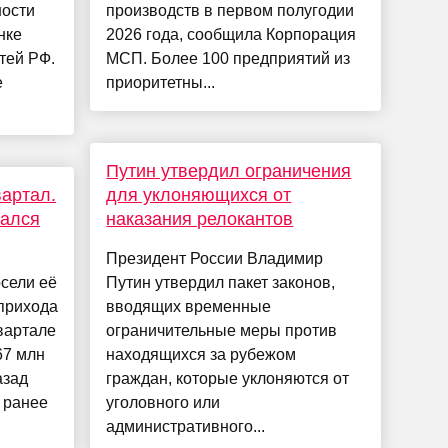
ности
производств в первом полугодии
нке
2026 года, сообщила Корпорация
тей РФ.
МСП. Более 100 предприятий из
е
приоритетны...
Путин утвердил ограничения
вартал.
для уклоняющихся от
жался
наказания релокантов
Президент России Владимир
осели её
Путин утвердил пакет законов,
прихода
вводящих временные
вартале
ограничительные меры против
67 млн
находящихся за рубежом
азад
граждан, которые уклоняются от
 ранее
уголовного или
административного...