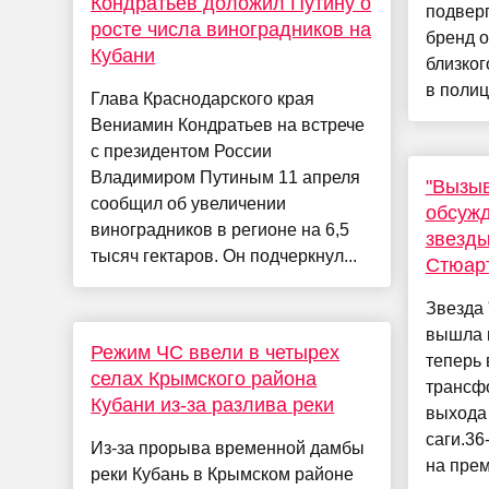
Кондратьев доложил Путину о
подверг
росте числа виноградников на
бренд о
Кубани
близког
в полици
Глава Краснодарского края
Вениамин Кондратьев на встрече
с президентом России
Владимиром Путиным 11 апреля
"Вызыв
сообщил об увеличении
обсуж
виноградников в регионе на 6,5
звезды
тысяч гектаров. Он подчеркнул...
Стюар
Звезда 
вышла в
Режим ЧС ввели в четырех
теперь 
селах Крымского района
трансф
Кубани из-за разлива реки
выхода
саги.36
Из-за прорыва временной дамбы
на прем
реки Кубань в Крымском районе