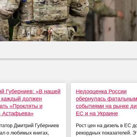
й Губерниев: «В нашей
Недооценка России
е каждый должен
обернулась фатальны
ать «Прокляты и
событиями на рынке ди
» Астафьева»
ЕС и на Украине
татор Дмитрий Губерниев
Рост цен на дизель в ЕС д
ал о любимых книгах,
рекордных показателей. Э