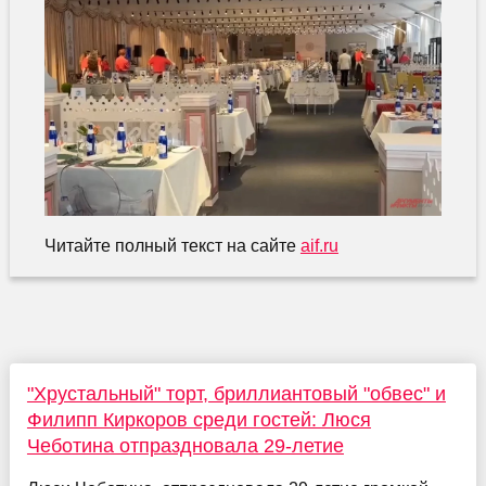
Читайте полный текст на сайте
aif.ru
"Хрустальный" торт, бриллиантовый "обвес" и
Филипп Киркоров среди гостей: Люся
Чеботина отпраздновала 29-летие