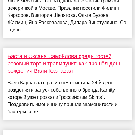
Люси Чеботина. отпраздновала 29-летие громкой
вечеринкой в Москве. Праздник посетили Филипп
Киркоров, Виктория Шелягова, Ольга Бузова,
Жасмин, Яна Расковалова, Дилара Зинатуллина. Со
сцены ...
Баста и Оксана Самойлова среди гостей,
розовый торт и травмпункт: как прошёл день
рождения Вали Карнавал
Валя Карнавал с размахом отметила 24-й день
рождения и запуск собственного бренда Karnity,
который уже прозвали "российским Skims".
Поздравить именинницу пришли знаменитости и
блогеры, а ве...