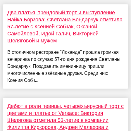
Два платья, трендовый торт и выступление
Найка Борзова: Светлана Бондарчук отметила
57-летие с Ксенией Собчак, Оксаной
Самойловой, Идой Галич, Викторией
Шеляговой и мужем
В столичном ресторане "Локанда" прошла громкая
вечеринка по случаю 57-го дня рождения Светланы
Бондарчук. Поздравить именинницу пришли
многочисленные звёздные друзья. Среди них:
Ксения Собч...
Дебют в роли певицы, четырёхъярусный торт с
цветами и платье от Versace: Виктория
Шелягова отметила 53-летие в компании
Филиппа Киркорова, Андрея Малахова и