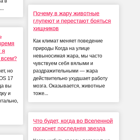
а в
..
Почему в жару животные
глупеют и перестают бояться
хищников
ь
Как климат меняет поведение
время
природы Когда на улице
 я
невыносимая жара, мы часто
 всем?
чувствуем себя вялыми и
ет, но
раздражительными — жара
iOS 17
действительно ухудшает работу
да вы
мозга. Оказывается, животные
дку и
тоже...
нтально,
Что будет, когда во Вселенной
погаснет последняя звезда