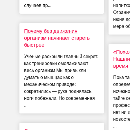
случаев пр...
напитко
Огранич
июня до
мера об
Почему без движения
организм начинает стареть
быстрее
«Похож
Учёные раскрыли главный секрет:
Нашли
как тренировки омолаживают
время 
весь организм Мы привыкли
думать о мышцах как о
Пока та
механическом приводе:
определ
сократились — рука поднялась,
исчезно
ноги побежали. Но современная
тайге с
...
профес
нет ни 
новосте
...