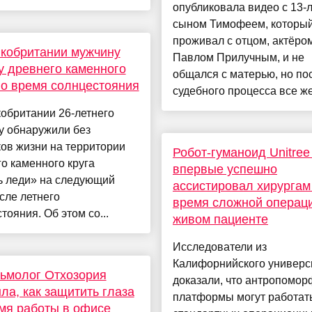
опубликовала видео с 13-
сыном Тимофеем, который
проживал с отцом, актёро
кобритании мужчину
Павлом Прилучным, и не
у древнего каменного
общался с матерью, но по
во время солнцестояния
судебного процесса все же.
обритании 26-летнего
у обнаружили без
ов жизни на территории
Робот-гуманоид Unitree
о каменного круга
впервые успешно
ь леди» на следующий
ассистировал хирургам
сле летнего
время сложной операц
тояния. Об этом со...
живом пациенте
Исследователи из
Калифорнийского универс
ьмолог Отхозория
доказали, что антропомо
ла, как защитить глаза
платформы могут работат
мя работы в офисе