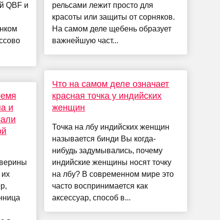
й QBF и
рельсами лежит просто для
красоты или защиты от сорняков.
анком
На самом деле щебень образует
ссово
важнейшую част...
Что на самом деле означает
ремя
красная точка у индийских
на и
женщин
зали
Точка на лбу индийских женщин
ой
называется бинди Вы когда-
нибудь задумывались, почему
Аверины
индийские женщины носят точку
 их
на лбу? В современном мире это
р,
часто воспринимается как
нница
аксессуар, способ в...