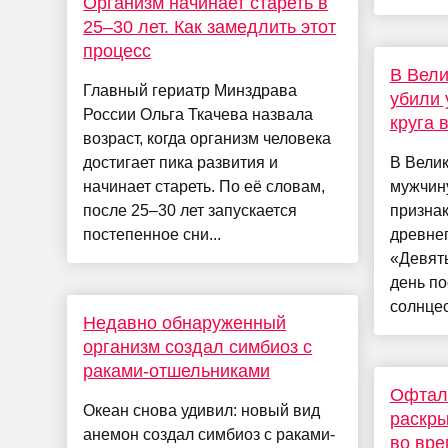
Организм начинает стареть в
25–30 лет. Как замедлить этот
процесс
В Вели
Главный гериатр Минздрава
убили 
России Ольга Ткачева назвала
круга 
возраст, когда организм человека
достигает пика развития и
В Велик
начинает стареть. По её словам,
мужчин
после 25–30 лет запускается
признак
постепенное сни...
древнег
«Девят
день по
солнцес
Недавно обнаруженный
организм создал симбиоз с
раками-отшельниками
Офтал
Океан снова удивил: новый вид
раскры
анемон создал симбиоз с раками-
во вре