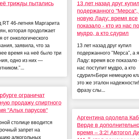
её трижды пытались
13 лет назад друг купи
подержанного "Мерса", 
новую Ладу: время все
 RT 46-летняя Маргарита
показало - кто из нас п
ян, которая продолжает
мудро, а кто сдурил
я от онкологического
ания, заявила, что за
13 лет назад друг купил
ее время на неё было три
подержанного "Мерса", а 
ия, одно из них —
Ладу: время все показало -
тником."...
нас поступит мудро, а кто
сдурил«Бери немецкую кла
это же эталон надежности!
фразу слы...
рбурге ограничат
ную продажу спиртного
мя "Алых парусов"
Аргентина одолела Каб
рной столице вводится
Верде в дополнительн
рочный запрет на
время – 3:2! Автогол Д
ацию алкогольных