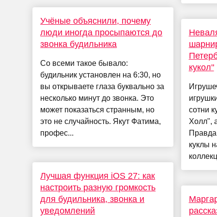
Учёные объяснили, почему
люди иногда просыпаются до
Неваля
звонка будильника
шарнир
Петерб
Со всеми такое бывало:
кукол"
будильник установлен на 6:30, но
вы открываете глаза буквально за
Игрушеч
несколько минут до звонка. Это
игрушк
может показаться странным, но
сотни к
это не случайность. Якут Фатима,
Холл", 
профес...
Правда,
куклы н
коллекц
Лучшая функция iOS 27: как
настроить разную громкость
для будильника, звонка и
Марга
уведомлений
расска