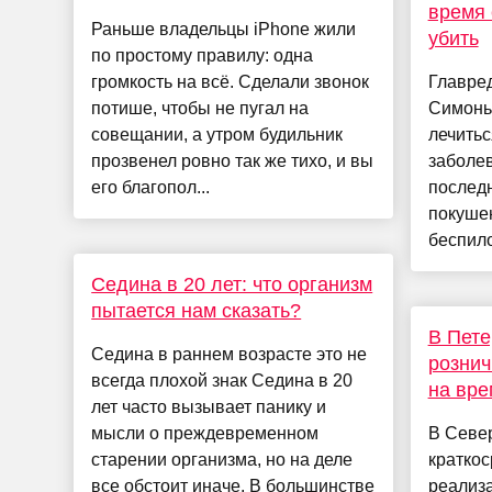
время 
Раньше владельцы iPhone жили
убить
по простому правилу: одна
громкость на всё. Сделали звонок
Главред
потише, чтобы не пугал на
Симонь
совещании, а утром будильник
лечитьс
прозвенел ровно так же тихо, и вы
заболев
его благопол...
последн
покушен
беспило
Седина в 20 лет: что организм
пытается нам сказать?
В Пете
Седина в раннем возрасте это не
рознич
всегда плохой знак Седина в 20
на вре
лет часто вызывает панику и
мысли о преждевременном
В Севе
старении организма, но на деле
краткос
все обстоит иначе. В большинстве
реализ