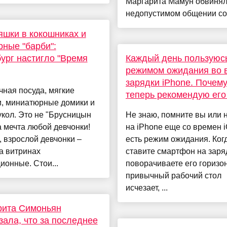
Маргарита Мамун обвинял
недопустимом общении со.
шки в кокошниках и
ные "барби":
ург настигло "Время
Каждый день пользуюс
режимом ожидания во 
зарядки iPhone. Почему
ная посуда, мягкие
теперь рекомендую его
и, миниатюрные домики и
укол. Это не "Брусницын
Не знаю, помните вы или н
а мечта любой девчонки!
на iPhone еще со времен 
 взрослой девчонки –
есть режим ожидания. Ког
а витринах
ставите смартфон на заря
ионные. Стои...
поворачиваете его горизо
привычный рабочий стол
исчезает, ...
рита Симоньян
зала, что за последнее