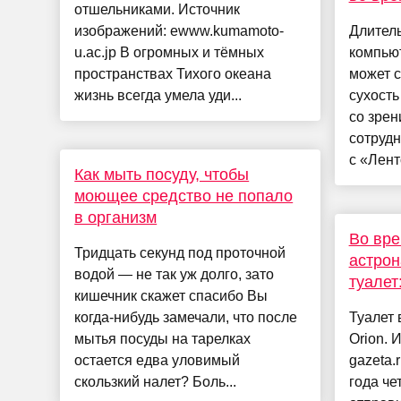
отшельниками. Источник
изображений: ewww.kumamoto-
Длитель
u.ac.jp В огромных и тёмных
компью
пространствах Тихого океана
может 
жизнь всегда умела уди...
сухость
со зре
сотрудн
с «Лент
Как мыть посуду, чтобы
моющее средство не попало
в организм
Во вре
Тридцать секунд под проточной
астрон
водой — не так уж долго, зато
туалет
кишечник скажет спасибо Вы
когда-нибудь замечали, что после
Туалет 
мытья посуды на тарелках
Orion. 
остается едва уловимый
gazeta.
скользкий налет? Боль...
года ч