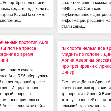
х. Репортёры подловили
аналитики инвест компани
ных, когда те отдыхали на
8848 Invest. Согласно
строва Кауаи.На снимке
опубликованной Центроб
сположил...
информации, россияне ма
стали сним...
еченный прототип Audi
збился на трассе
"В спорте нельзя всё в
гринг во время
гладить по голове". Ди
аний
Арина Аверины расска
про тренировки с Ирин
ия нового супер-
Винер
сала Audi RS6 обернулись
 на легендарной трассе
Гимнастки Дина и Арина 
ринг. Инцидент вновь
рассказали, как проходили
старый вопрос о
тренировки с Ириной Вине
ости полноприводных
которую ранее её воспита
 Audi к недостаточной...
олимпийская чемпионка