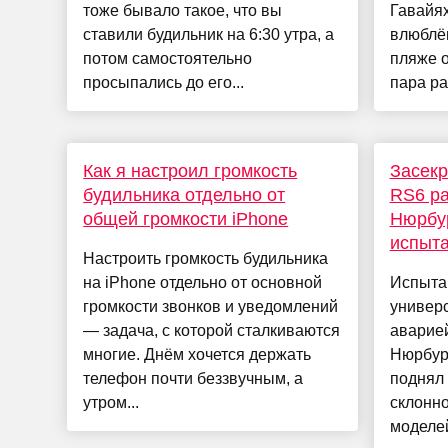
тоже бывало такое, что вы
Гавайя
ставили будильник на 6:30 утра, а
влюблён
потом самостоятельно
пляже о
просыпались до его...
пара ра
Как я настроил громкость
Засекр
будильника отдельно от
RS6 ра
общей громкости iPhone
Нюрбур
испыт
Настроить громкость будильника
на iPhone отдельно от основной
Испытан
громкости звонков и уведомлений
универ
— задача, с которой сталкиваются
аварией
многие. Днём хочется держать
Нюрбург
телефон почти беззвучным, а
поднял 
утром...
склонн
моделей