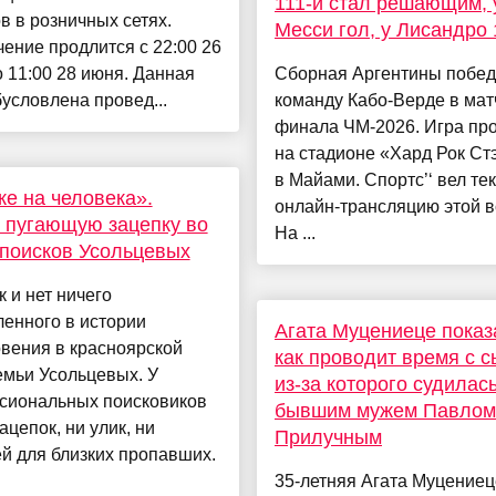
111-й стал решающим, 
в в розничных сетях.
Месси гол, у Лисандро
ение продлится с 22:00 26
 11:00 28 июня. Данная
Сборная Аргентины побе
условлена провед...
команду Кабо-Верде в мат
финала ЧМ-2026. Игра пр
на стадионе «Хард Рок Ст
в Майами. Спортс’‘ вел те
е на человека».
онлайн-трансляцию этой в
 пугающую зацепку во
На ...
поисков Усольцевых
к и нет ничего
енного в истории
Агата Муцениеце показ
вения в красноярской
как проводит время с с
емьи Усольцевых. У
из-за которого судилась
сиональных поисковиков
бывшим мужем Павлом
зацепок, ни улик, ни
Прилучным
й для близких пропавших.
35-летняя Агата Муцениец