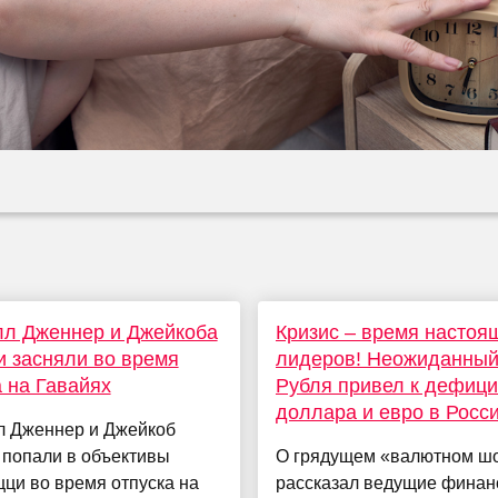
лл Дженнер и Джейкоба
Кризис – время настоя
 засняли во время
лидеров! Неожиданный
 на Гавайях
Рубля привел к дефици
доллара и евро в Росс
л Дженнер и Джейкоб
 попали в объективы
О грядущем «валютном ш
ци во время отпуска на
рассказал ведущие фина