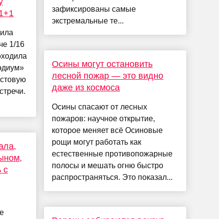
у
зафиксированы самые
 1+1
экстремальные те...
дила
че 1/16
оходила
Осины могут остановить
эдиум»
лесной пожар — это видно
кстовую
даже из космоса
стречи.
Осины спасают от лесных
пожаров: научное открытие,
которое меняет всё Осиновые
рощи могут работать как
ала,
естественные противопожарные
ыном,
полосы и мешать огню быстро
 с
распространяться. Это показал...
е