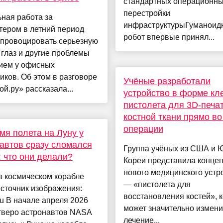
стандартных операционны
перестройки
ная работа за
инфраструктурыГуманоид
тером в летний период
робот впервые принял...
спровоцировать серьезную
 глаз и другие проблемы
нием у офисных
иков. Об этом в разговоре
Учёные разработали
ой.ру» рассказала...
устройство в форме кл
пистолета для 3D-печа
костной ткани прямо в
операции
мя полета на Луну у
автов сразу сломался
Группа учёных из США и 
: что они делали?
Кореи представила конце
нового медицинского устр
в космическом корабле
— «пистолета для
Источник изображения:
восстановления костей», 
ru В начале апреля 2026
может значительно измени
етверо астронавтов NASA
лечение...