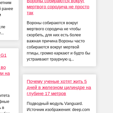
Вороны собираются вокруг
летним
мертвого сородича не просто
 ранее
так
м
Вороны собираются вокруг
сле
мертвого сородича не чтобы
..
скорбеть, для них есть более
важная причина Вороны часто
собираются вокруг мертвой
птицы, громко каркают и будто бы
 G1
устраивают траурную ц...
 во
ии на
Почему ученые хотят жить 5
дней в железном цилиндре на
глубине 17 метров
итета
рфные
Подводный модуль Vanguard.
ь в
Источник изображения: deep.com