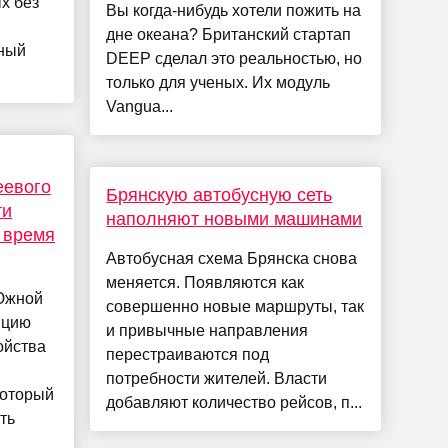
х без
Вы когда-нибудь хотели пожить на
дне океана? Британский стартап
ный
DEEP сделал это реальностью, но
только для ученых. Их модуль
Vangua...
еевого
Брянскую автобусную сеть
ти
наполняют новыми машинами
о время
Автобусная схема Брянска снова
меняется. Появляются как
Южной
совершенно новые маршруты, так
пцию
и привычные направления
ойства
перестраиваются под
потребности жителей. Власти
который
добавляют количество рейсов, п...
ть