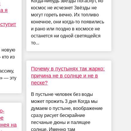
Когда-нибудь звезды погаснут, но
л
космос не исчезнет Звёзды не
а я
могут гореть вечно. Их топливо
конечное, они когда-то появились
оступит
и рано или поздно в космосе не
останется ни одной светящейся
то...
я новую
 кто из
Почему в пустынях так жарко:
ссику,
причина не в солнце и не в
» — эту
песке?
В пустыне человек без воды
может прожить 3 дня Когда мы
думаем о пустыне, воображение
о-
сразу рисует бескрайние
ое
песчаные дюны и палящее
инея на
солнце. Именно там