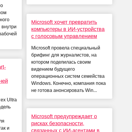
го
ном
ьного
Microsoft хочет превратить
: внутри
компьютеры в ИИ-устройства
 рабочей
с голосовым управлением
Microsoft провела специальный
брифинг для журналистов, на
котором поделилась своим
rt-
видением будущего
операционных систем семейства
ней
Windows. Конечно, компания пока
не готова анонсировать Win...
ex Ultra
одель
Microsoft предупреждает о
ля
рисках безопасности,
ак и
связанных с ИИ-агентами в