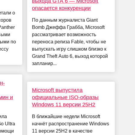
выхода GTA 6 — Microsoft
опасается конкуренции
етали о
соров
По данным журналиста Giant
Panther
Bomb Джеффа Грабба, Microsoft
рвыми
рассматривает возможность
ными по
переноса релиза Fable, чтобы не
ессу
выпускать игру слишком близко к
Grand Theft Auto 6, выход которой
запланир...
н-
Microsoft выпустила
мин и
официальные ISO-образы
Windows 11 версии 25H2
ила
В ближайшие недели Microsoft
o Ultra
начнёт распространение Windows
помощи
11 версии 25H2 в качестве