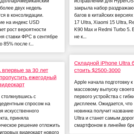
2ДолларАмериканский
исправлений для HyperOS 
более двух недель
закрыла набор раздража
ся в консолидации.
багов в китайских версиях
ие на индекс USD
17 Ultra, Xiaomi 15 Ultra, 
ет рост вероятности
K90 Max и Redmi Turbo 5. 
ия ставки ФРС в сентябре
не к...
о 85% после г...
Складной iPhone Ultra 
 впервые за 30 лет
стоить $2500-3000
пропустить ежегодный
Apple начала подготовку к
видеокарт
массовому выпуску своег
 столкнувшись с
первого устройства с гибк
цедентным спросом на
дисплеем. Ожидается, что
я искусственного
новинка получит название
кта, приняла
Ultra и станет самым доро
ическое решение отложить
смартфоном в линейке бре.
игровых видеокарт нового