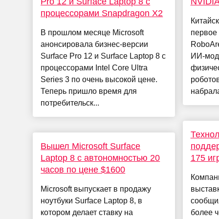
Pro 12 и Surface Laptop 8 с
NVIDIA
процессорами Snapdragon X2
Китайск
В прошлом месяце Microsoft
первое 
анонсировала бизнес-версии
RoboAre
Surface Pro 12 и Surface Laptop 8 с
ИИ-мод
процессорами Intel Core Ultra
физиче
Series 3 по очень высокой цене.
роботов
Теперь пришло время для
набрала
потребительск...
Технол
Вышел Microsoft Surface
поддер
Laptop 8 с автономностью 20
175 иг
часов по цене $1600
Компани
Microsoft выпускает в продажу
выстав
ноутбуки Surface Laptop 8, в
сообщил
котором делает ставку на
более ч