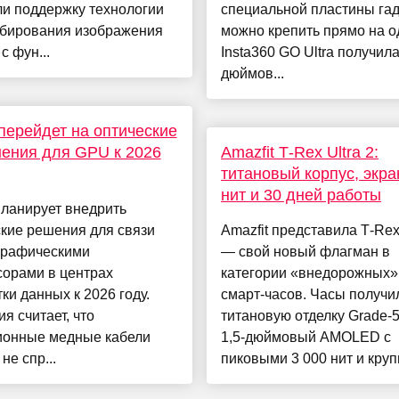
ли поддержку технологии
специальной пластины га
бирования изображения
можно крепить прямо на о
с фун...
Insta360 GO Ultra получила
дюймов...
 перейдет на оптические
ения для GPU к 2026
Amazfit T‑Rex Ultra 2:
титановый корпус, экра
нит и 30 дней работы
планирует внедрить
кие решения для связи
Amazfit представила T‑Rex 
графическими
— свой новый флагман в
сорами в центрах
категории «внедорожных»
ки данных к 2026 году.
смарт‑часов. Часы получи
я считает, что
титановую отделку Grade‑5
ионные медные кабели
1,5‑дюймовый AMOLED с
не спр...
пиковыми 3 000 нит и крупн