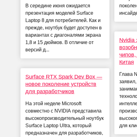
В середине июня ожидается
поколен
презентация моделей Surface
инсайде
Laptop 8 для потребителей. Как и
прежде, ноутбук будет доступен в
вариантах с диагоналями экрана
Nvidia
1,8 и 15 дюймов. В отличие от
возобн
версий д...
чипов,
Китая
Глава N
Surface RTX Spark Dev Box —
заявил,
новое поколение устройств
занима
для разработчиков
техноло
На этой неделе Microsoft
интелле
совместно с NVIDIA представила
произво
высокопроизводительный ноутбук
высоко
Surface Laptop Ultra, который
для клие
предназначен для разработчиков,