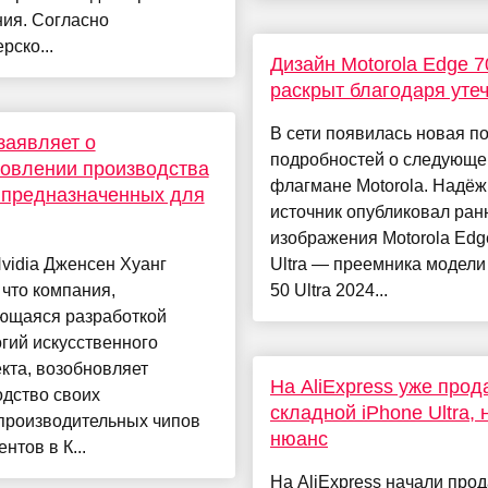
ия. Согласно
рско...
Дизайн Motorola Edge 70
раскрыт благодаря уте
В сети появилась новая п
 заявляет о
подробностей о следующ
овлении производства
флагмане Motorola. Надё
 предназначенных для
источник опубликовал ран
изображения Motorola Edg
vidia Дженсен Хуанг
Ultra — преемника модели
 что компания,
50 Ultra 2024...
ющаяся разработкой
гий искусственного
кта, возобновляет
На AliExpress уже прод
дство своих
складной iPhone Ultra, 
производительных чипов
нюанс
нтов в К...
На AliExpress начали про