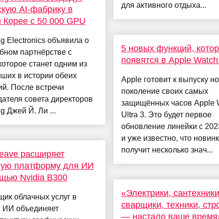
для активного отдыха...
скую AI-фабрику в
Корее с 50 000 GPU
 Electronics объявила о
5 новых функций, кото
бном партнёрстве с
появятся в Apple Watch 
 которое станет одним из
ших в истории обеих
Apple готовит к выпуску н
й. После встречи
поколение своих самых
ателя совета директоров
защищённых часов Apple 
 Джей Й. Ли ...
Ultra 3. Это будет первое
обновление линейки с 2023
и уже известно, что новин
получит несколько знач...
eave расширяет
ную платформу для ИИ
щью Nvidia B300
«Электрики, сантехники
ик облачных услуг в
сварщики, техники, стр
и ИИ объединяет
— настало ваше время