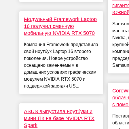
гигант
Южной 
Модульный Framework Laptop
Samsung
16 получил сменную
масшта
мобильную NVIDIA RTX 5070
Nvidia,
Компания Framework представила
крупней
свой ноутбук Laptop 16 второго
компани
поколения. Новое устройство
председ
оснащено заменяемым в
Samsung
домашних условиях графическим
модулем NVIDIA RTX 5070 и
поддержкой зарядки US...
CoreW
облач
с помо
ASUS выпустила ноутбуки и
Поставщ
мини-ПК на базе NVIDIA RTX
област
Spark