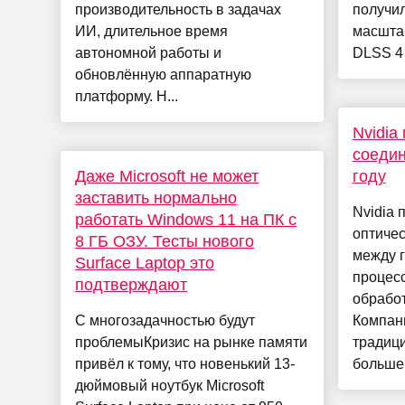
производительность в задачах
получи
ИИ, длительное время
масшта
автономной работы и
DLSS 4 
обновлённую аппаратную
платформу. Н...
Nvidia
соедин
Даже Microsoft не может
году
заставить нормально
Nvidia 
работать Windows 11 на ПК с
оптичес
8 ГБ ОЗУ. Тесты нового
между 
Surface Laptop это
процес
подтверждают
обработ
С многозадачностью будут
Компани
проблемыКризис на рынке памяти
традиц
привёл к тому, что новенький 13-
больше 
дюймовый ноутбук Microsoft