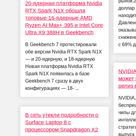
рынок:
20-ядерная платформа Nvidia
доллар 
RTX Spark N1X обошла
находит
топовые 16-ядерные AMD
Давлен
Ryzen AI Max+ 395 и Intel Core
оказыва
Ultra X9 388H в Geekbench
снижен
В Geekbench 7 протестировали
с 69% д
обе версии Nvidia RTX Spark N1X
— и 20-ядерную, и 18-ядерную
Новая платформа Nvidia RTX
NVIDIA
Spark N1X появилась в базе
может 
Geekbench 7 сразу в двух
релиз 
конфигурациях — 18- ...
NVIDIA,
беспре
чипы дл
В сеть утекли подробности о
интелле
Surface Laptop 8 с
стратег
процессором Snapdragon X2
выпуск 