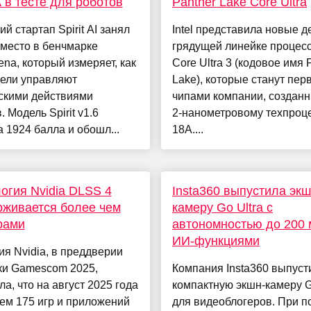
 в тесте для роботов
Panther Lake Core Ultra
ий стартап Spirit AI занял
Intel представила новые д
место в бенчмарке
грядущей линейке процес
na, который измеряет, как
Core Ultra 3 (кодовое имя 
ели управляют
Lake), которые станут пе
скими действиями
чипами компании, создан
. Модель Spirit v1.6
2-нанометровому техпроц
 1924 балла и обошл...
18A....
огия Nvidia DLSS 4
Insta360 выпустила экш
живается более чем
камеру Go Ultra с
рами
автономностью до 200 
ИИ-функциями
я Nvidia, в преддверии
ки Gamescom 2025,
Компания Insta360 выпуст
а, что на август 2025 года
компактную экшн-камеру G
ем 175 игр и приложений
для видеоблогеров. При 