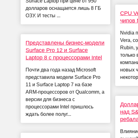
Surface Laptop при цене от 950
долларов оснащается лишь 8 ГБ
CPU Ve
ОЗУ. И тесты ...
чипов 
Nvidia 
Vera, с
Представлены бизнес-модели
Rubin, 
Surface Pro 12 и Surface
только 
Laptop 8 с процессорами Intel
компани
Почти два года назад Microsoft
новых ч
представила модели Surface Pro
некотор
11 и Surface Laptop 7 на базе
ARM-процессоров от Qualcomm, а
версии для бизнеса с
Доллар
процессорами Intel пришлось
над S&
ждать более полуг...
ребала
Влияни