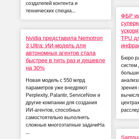
создателей контента и
технических специа...
ФБР и
супер
ускори
Nvidia представила Nemotron
TPU д
3 Ultra: ИИ-модель для
инфра
автономных агентов стала
Бюро ра
быстрее в пять раз и дешевле
систем 
на 30%
больши
Новая модель с 550 млрд
анализ
параметров уже внедряют
зрения 
Perplexity, Palantir, ServiceNow и
вычисл
другие компании для создания
центра
ИИ-агентов, способных
расслед
самостоятельно выполнять
сложные многоэтапные задачиНа
...
Samsun