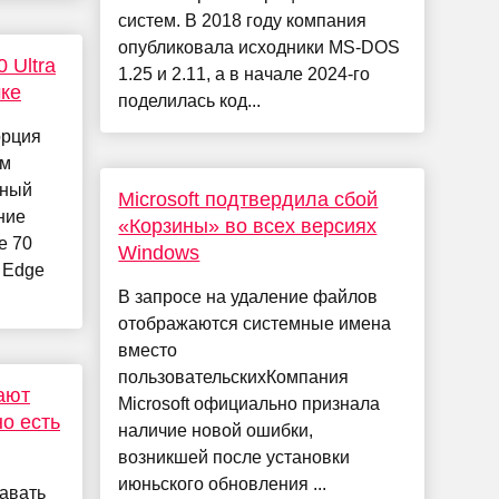
систем. В 2018 году компания
опубликовала исходники MS-DOS
 Ultra
1.25 и 2.11, а в начале 2024-го
чке
поделилась код...
орция
ем
жный
Microsoft подтвердила сбой
ние
«Корзины» во всех версиях
e 70
Windows
 Edge
В запросе на удаление файлов
отображаются системные имена
вместо
пользовательскихКомпания
ают
Microsoft официально признала
но есть
наличие новой ошибки,
возникшей после установки
июньского обновления ...
давать