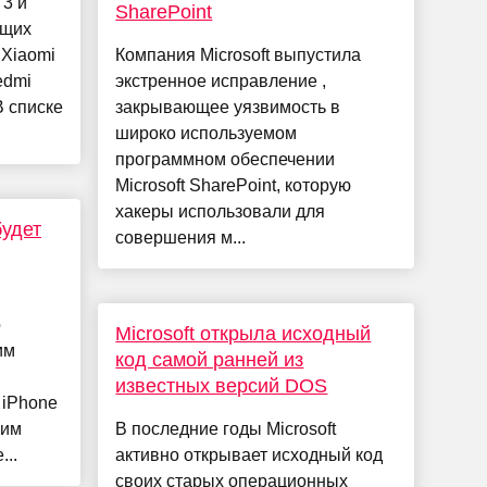
3 и
SharePoint
ющих
 Xiaomi
Компания Microsoft выпустила
Redmi
экстренное исправление ,
В списке
закрывающее уязвимость в
широко используемом
программном обеспечении
Microsoft SharePoint, которую
хакеры использовали для
будет
совершения м...
о
Microsoft открыла исходный
им
код самой ранней из
известных версий DOS
 iPhone
гим
В последние годы Microsoft
..
активно открывает исходный код
своих старых операционных