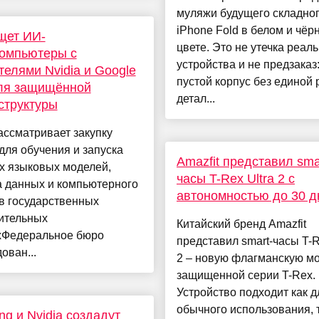
муляжи будущего складно
iPhone Fold в белом и чёр
щет ИИ-
цвете. Это не утечка реал
компьютеры с
устройства и не предзаказ
телями Nvidia и Google
пустой корпус без единой
ля защищённой
детал...
структуры
ссматривает закупку
для обучения и запуска
Amazfit представил sma
х языковых моделей,
часы T-Rex Ultra 2 с
а данных и компьютерного
автономностью до 30 д
в государственных
ительных
Китайский бренд Amazfit
хФедеральное бюро
представил smart-часы T-R
ован...
2 – новую флагманскую м
защищенной серии T-Rex.
Устройство подходит как д
обычного использования, т
g и Nvidia создадут