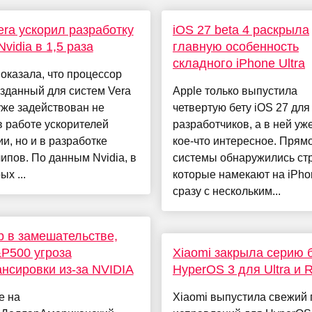
ra ускорил разработку
iOS 27 beta 4 раскрыла
Nvidia в 1,5 раза
главную особенность
складного iPhone Ultra
показала, что процессор
озданный для систем Vera
Apple только выпустила
уже задействован не
четвертую бету iOS 27 для
в работе ускорителей
разработчиков, а в ней уж
и, но и в разработке
кое-что интересное. Прямо
ипов. По данным Nvidia, в
системы обнаружились стр
ых ...
которые намекают на iPho
сразу с нескольким...
 в замешательстве,
P500 угроза
Xiaomi закрыла серию 
нсировки из-за NVIDIA
HyperOS 3 для Ultra и 
е на
Xiaomi выпустила свежий 