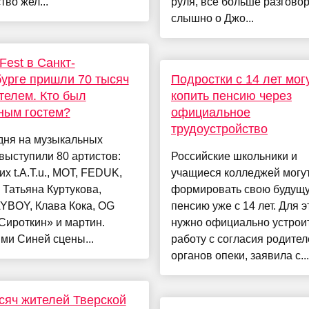
тво жел...
руля, все больше разгово
слышно о Джо...
Fest в Санкт-
урге пришли 70 тысяч
Подростки с 14 лет мог
телем. Кто был
копить пенсию через
ным гостем?
официальное
трудоустройство
дня на музыкальных
выступили 80 артистов:
Российские школьники и
их t.A.T.u., МОТ, FEDUK,
учащиеся колледжей могу
 Татьяна Куртукова,
формировать свою будущ
YBOY, Клава Кока, OG
пенсию уже с 14 лет. Для э
Сироткин» и мартин.
нужно официально устрои
ми Синей сцены...
работу с согласия родител
органов опеки, заявила с...
сяч жителей Тверской