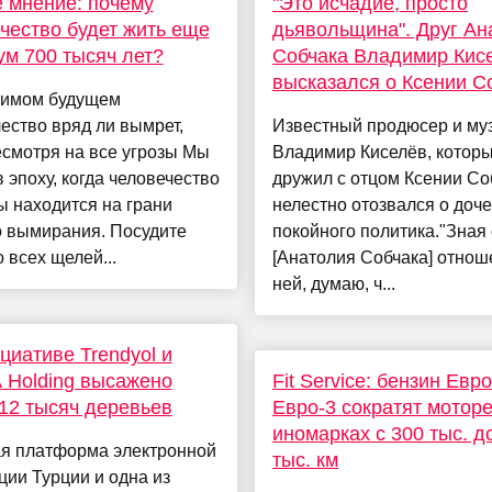
 мнение: почему
"Это исчадие, просто
чество будет жить еще
дьявольщина". Друг Ан
м 700 тысяч лет?
Собчака Владимир Кис
высказался о Ксении С
римом будущем
ество вряд ли вымрет,
Известный продюсер и му
смотря на все угрозы Мы
Владимир Киселёв, котор
 эпоху, когда человечество
дружил с отцом Ксении Со
ы находится на грани
нелестно отозвался о доч
о вымирания. Посудите
покойного политика."Зная 
о всех щелей...
[Анатолия Собчака] отнош
ней, думаю, ч...
циативе Trendyol и
 Holding высажено
Fit Service: бензин Евро
12 тысяч деревьев
Евро‑3 сократят моторе
иномарках с 300 тыс. д
я платформа электронной
тыс. км
ии Турции и одна из