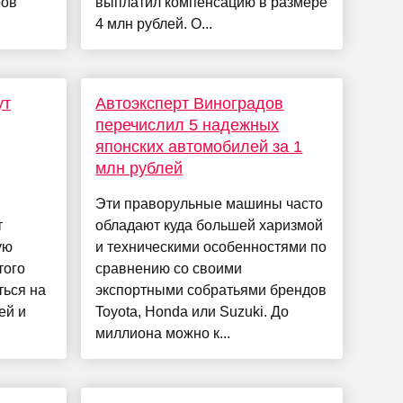
ров
выплатил компенсацию в размере
4 млн рублей. О...
ут
Автоэксперт Виноградов
перечислил 5 надежных
японских автомобилей за 1
млн рублей
Эти праворульные машины часто
т
обладают куда большей харизмой
ую
и техническими особенностями по
того
сравнению со своими
ться на
экспортными собратьями брендов
ей и
Toyota, Honda или Suzuki. До
миллиона можно к...