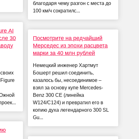
благодаря чему разгон с места до
100 км/ч сократилс...
ure AI
сле 30
Посмотрите на редчайший
аводу
Мерседес из эпохи расцвета
марки за 40 млн рублей
Немецкий инженер Хартмут
 своих
Бошерт решил соединить,
Figure
казалось бы, несоединимое –
взял за основу купе Mercedes-
 Южной
Benz 300 CE (линейка
роек...
W124/C124) и превратил его в
копию духа легендарного 300 SL
Gu...
сию