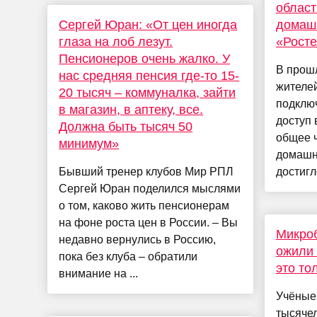
област
Сергей Юран: «От цен иногда
домашн
глаза на лоб лезут.
«Рост
Пенсионеров очень жалко. У
В прошл
нас средняя пенсия где-то 15-
жителе
20 тысяч – коммуналка, зайти
подклю
в магазин, в аптеку, все.
доступ 
Должна быть тысяч 50
общее 
минимум»
домашн
Бывший тренер клубов Мир РПЛ
достигл
Сергей Юран поделился мыслями
о том, каково жить пенсионерам
на фоне роста цен в России. – Вы
Микроб
недавно вернулись в Россию,
ожили 
пока без клуба – обратили
это то
внимание на ...
Учёные
тысячел