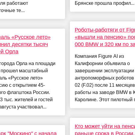
еля работают
Брянске прошла профил...
очные те...
Роботы-работяги от Fig
аль «Русское лето»
«вышли на пенсию» по
нил десятки тысяч
000 BMW и 320 км по з
ей Орла
Компания Figure AI из
 города Орла на площади
Калифорнии объявила о
 прошел масштабный
завершении эксплуатации
ль «Русское лето»
антропоморфных роботов 
ию с открытием 45-
02 (F.02) после 11 месяцев
го флагштока России.
работы на заводе BMW в
3 тыс. жителей и гостей
Каролине. Этот пилотный п
августа участвовал...
Кто может уйти на пен
рк "Москино" с начала
раньше срока в России.