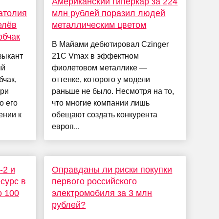
Американский гиперкар за 224
атолия
млн рублей поразил людей
елёв
металлическим цветом
обчак
В Майами дебютировал Czinger
зыкант
21C Vmax в эффектном
ый
фиолетовом металлике —
бчак,
оттенке, которого у модели
ери
раньше не было. Несмотря на то,
о его
что многие компании лишь
ении к
обещают создать конкурента
европ...
‑2 и
Оправданы ли риски покупки
сурс в
первого российского
о 100
электромобиля за 3 млн
рублей?