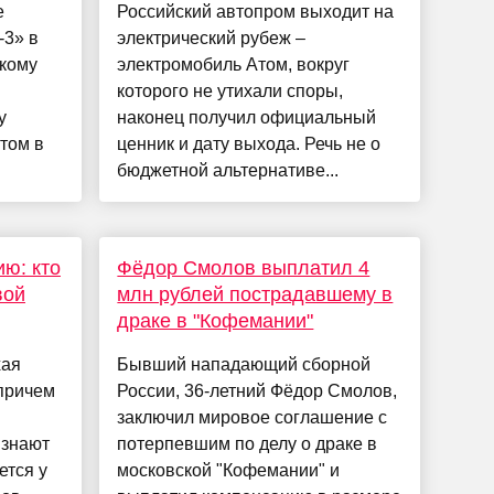
е
Российский автопром выходит на
‑3» в
электрический рубеж –
акому
электромобиль Атом, вокруг
которого не утихали споры,
у
наконец получил официальный
этом в
ценник и дату выхода. Речь не о
бюджетной альтернативе...
ию: кто
Фёдор Смолов выплатил 4
вой
млн рублей пострадавшему в
драке в "Кофемании"
хая
Бывший нападающий сборной
 причем
России, 36-летний Фёдор Смолов,
заключил мировое соглашение с
 знают
потерпевшим по делу о драке в
ется у
московской "Кофемании" и