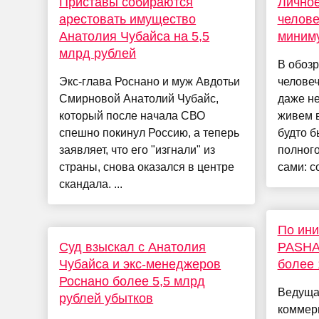
Приставы собираются
Личное
арестовать имущество
челове
Анатолия Чубайса на 5,5
миниму
млрд рублей
В обоз
Экс-глава Роснано и муж Авдотьи
человеч
Смирновой Анатолий Чубайс,
даже не
который после начала СВО
живем в
спешно покинул Россию, а теперь
будто б
заявляет, что его "изгнали" из
полног
страны, снова оказался в центре
сами: с
скандала. ...
По ини
Суд взыскал с Анатолия
PASHA
Чубайса и экс-менеджеров
более 
Роснано более 5,5 млрд
Ведуща
рублей убытков
коммерц