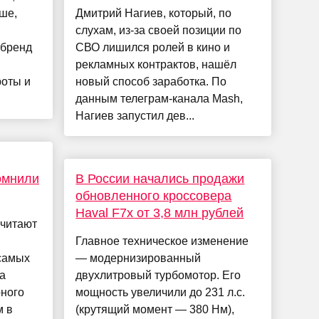
ше,
Дмитрий Нагиев, который, по
слухам, из-за своей позиции по
 бренд
СВО лишился ролей в кино и
рекламных контрактов, нашёл
роты и
новый способ заработка. По
данным телеграм-канала Mash,
Нагиев запустил дев...
омнили
В России начались продажи
обновленного кроссовера
Haval F7x от 3,8 млн рублей
считают
Главное техническое изменение
 самых
— модернизированный
а
двухлитровый турбомотор. Его
рного
мощность увеличили до 231 л.с.
м в
(крутящий момент — 380 Нм),