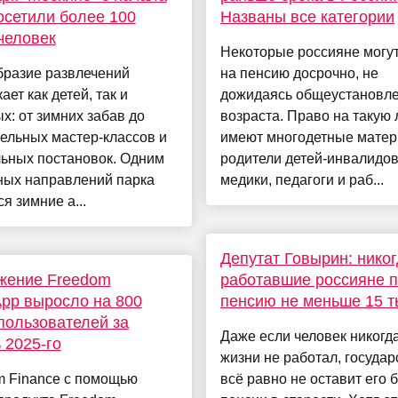
осетили более 100
Названы все категории
человек
Некоторые россияне могу
бразие развлечений
на пенсию досрочно, не
ает как детей, так и
дожидаясь общеустановл
х: от зимних забав до
возраста. Право на такую 
ельных мастер-классов и
имеют многодетные матер
льных постановок. Одним
родители детей-инвалидов
ных направлений парка
медики, педагоги и раб...
я зимние а...
Депутат Говырин: никог
жение Freedom
работавшие россияне п
pp выросло на 800
пенсию не меньше 15 т
пользователей за
Даже если человек никогда
 2025-го
жизни не работал, государ
m Finance с помощью
всё равно не оставит его 