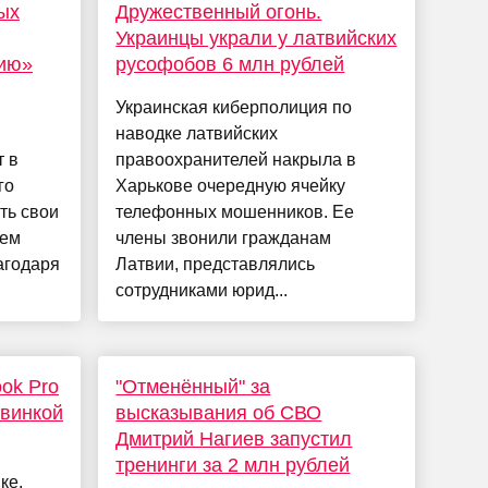
ых
Дружественный огонь.
Украинцы украли у латвийских
сию»
русофобов 6 млн рублей
Украинская киберполиция по
наводке латвийских
т в
правоохранителей накрыла в
го
Харькове очередную ячейку
ть свои
телефонных мошенников. Ее
ием
члены звонили гражданам
агодаря
Латвии, представлялись
сотрудниками юрид...
ok Pro
"Отменённый" за
овинкой
высказывания об СВО
Дмитрий Нагиев запустил
тренинги за 2 млн рублей
ке,