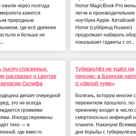
 ожили через полгода
Honor MagicBook Pro мень
мерзлота кажется
легче и производительнее
ым природным
ноутбука Apple. Китайский
ьником, где всё древнее
Honor (суббренд Huawei)
астыло и больше не
продолжает набирать обо
..
показывает гаджеты с от...
 тысяч спасенных.
Туберкулёз не ушёл на
н рассказал о Центре
пенсию: в Брянске нап
хирургии Склифа
о «белой чуме»
едицина делает очередной
Болезнь, которую многие 
ред, это не всегда
пережитком прошлого, по-
ождается громкими
прежнему входит в число
иями. Иногда перемены
смертоносных инфекций н
дят тихо — в
планете. Накануне Всеми
онной, где вместо
дня борьбы с туберкулёзо