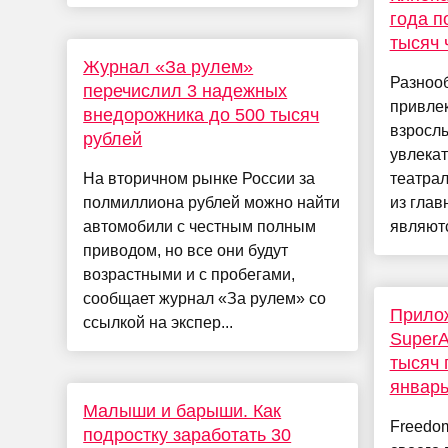
года п
тысяч 
Журнал «За рулем»
Разноо
перечислил 3 надежных
привлек
внедорожника до 500 тысяч
взрослы
рублей
увлекат
На вторичном рынке России за
театра
полмиллиона рублей можно найти
из глав
автомобили с честным полным
являютс
приводом, но все они будут
возрастными и с пробегами,
сообщает журнал «За рулем» со
Прило
ссылкой на экспер...
SuperA
тысяч 
январь
Малыши и барыши. Как
Freedo
подростку заработать 30