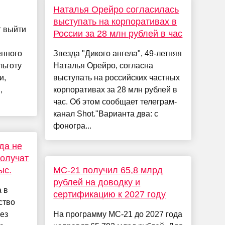
Наталья Орейро согласилась
выступать на корпоративах в
т выйти
России за 28 млн рублей в час
енного
Звезда "Дикого ангела", 49-летняя
льготу
Наталья Орейро, согласна
и,
выступать на российских частных
,
корпоративах за 28 млн рублей в
час. Об этом сообщает телеграм-
канал Shot."Варианта два: с
фоногра...
да не
олучат
ыс.
МС-21 получил 65,8 млрд
рублей на доводку и
 в
сертификацию к 2027 году
ство
без
На программу МС-21 до 2027 года