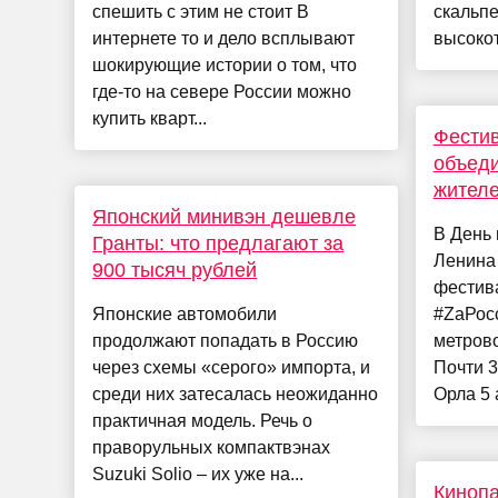
спешить с этим не стоит В
скальп
интернете то и дело всплывают
высокот
шокирующие истории о том, что
где-то на севере России можно
купить кварт...
Фестив
объеди
жител
Японский минивэн дешевле
В День
Гранты: что предлагают за
Ленина
900 тысяч рублей
фестива
Японские автомобили
#ZaРосс
продолжают попадать в Россию
метрово
через схемы «серого» импорта, и
Почти 3
среди них затесалась неожиданно
Орла 5 
практичная модель. Речь о
праворульных компактвэнах
Suzuki Solio – их уже на...
Кинопа