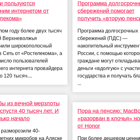
и пользуются
Программа долгосрочн
им интернетом от
сбережений помогает
елекома»
получить «вторую пен
ом году более двух тысяч
Программа долгосрочных
й Верхневолжья
сбережений (ПДС) —
чили широкополосный
накопительный инструмен
в Сеть от «Ростелекома», а
России, с помощью которо
число пользователей
граждане могут откладыва
его интернета провайдера
деньги «вдолгую» с участ
о 120 тысяч....
государства и получать бл
...
ы из вечной мерзлоты
спустя 40 тысяч лет. И
Пора на пенсию: MacBo
лько начало
«разорван в клочья» н
от Honor
 разморозили 40-
етних микробов на Аляске
При более дешевом ценни