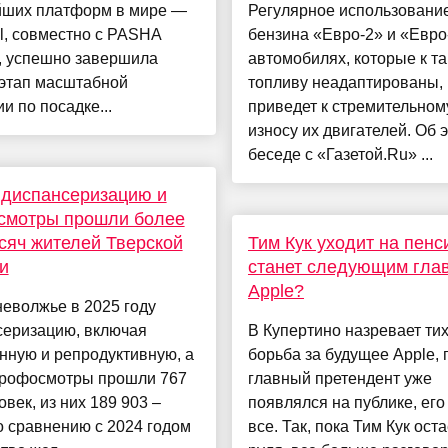
йших платформ в мире —
Регулярное использовани
l, совместно с PASHA
бензина «Евро‑2» и «Евро
, успешно завершила
автомобилях, которые к т
 этап масштабной
топливу неадаптированы,
и по посадке...
приведет к стремительном
износу их двигателей. Об 
беседе с «Газетой.Ru» ...
 диспансеризацию и
смотры прошли более
сяч жителей Тверской
Тим Кук уходит на пенс
и
станет следующим гла
Apple?
еволжье в 2025 году
серизацию, включая
В Купертино назревает ти
нную и репродуктивную, а
борьба за будущее Apple,
профосмотры прошли 767
главный претендент уже
овек, из них 189 903 –
появлялся на публике, его
о сравнению с 2024 годом
все. Так, пока Тим Кук оста