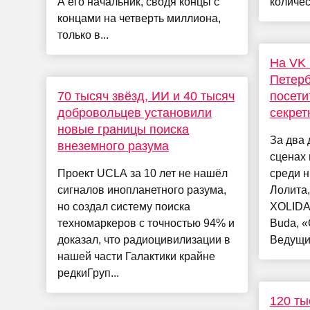
А его начальник, сводя концы с
количес
концами на четверть миллиона,
только в...
На VK 
Петерб
70 тысяч звёзд, ИИ и 40 тысяч
посети
добровольцев установили
секрет
новые границы поиска
За два 
внеземного разума
сценах 
Проект UCLA за 10 лет не нашёл
среди н
сигналов инопланетного разума,
Лолита,
но создал систему поиска
XOLIDA
техномаркеров с точностью 94% и
Buda, «
доказал, что радиоцивилизации в
Ведущи
нашей части Галактики крайне
редкиГруп...
120 ты