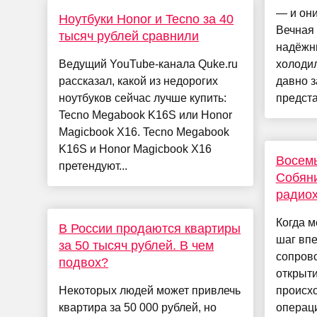
— и они
Ноутбуки Honor и Tecno за 40
Вечная 
тысяч рублей сравнили
надёжн
Ведущий YouTube-канала Quke.ru
холодил
рассказал, какой из недорогих
давно з
ноутбуков сейчас лучше купить:
предста.
Tecno Megabook K16S или Honor
Magicbook X16. Tecno Megabook
K16S и Honor Magicbook X16
Восемь
претендуют...
Собяни
радио
Когда м
В России продаются квартиры
шаг впе
за 50 тысяч рублей. В чем
сопров
подвох?
открыт
Некоторых людей может привлечь
происхо
квартира за 50 000 рублей, но
операци