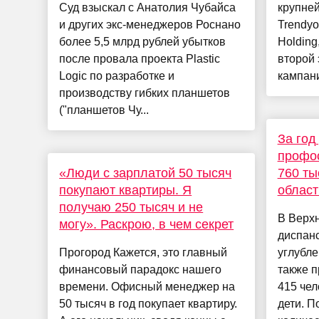
Суд взыскал с Анатолия Чубайса
крупне
и других экс-менеджеров Роснано
Trendyo
более 5,5 млрд рублей убытков
Holding
после провала проекта Plastic
второй
Logic по разработке и
кампани
производству гибких планшетов
("планшетов Чу...
За год
профо
«Люди с зарплатой 50 тысяч
760 ты
покупают квартиры. Я
област
получаю 250 тысяч и не
В Верхн
могу». Раскрою, в чем секрет
диспан
Прогород Кажется, это главный
углубле
финансовый парадокс нашего
также 
времени. Офисный менеджер на
415 чел
50 тысяч в год покупает квартиру.
дети. П