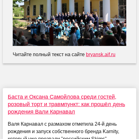
Читайте полный текст на сайте
bryansk.aif.ru
Баста и Оксана Самойлова среди гостей,
розовый торт и травмпункт: как прошёл день
рождения Вали Карнавал
Валя Карнавал с размахом отметила 24-й день
рождения и запуск собственного бренда Karnity,
который уже прозвали "российским Skims".