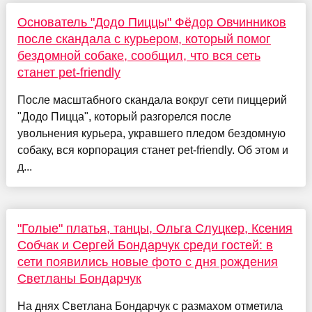
Основатель "Додо Пиццы" Фёдор Овчинников
после скандала с курьером, который помог
бездомной собаке, сообщил, что вся сеть
станет pet-friendly
После масштабного скандала вокруг сети пиццерий
"Додо Пицца", который разгорелся после
увольнения курьера, укравшего пледом бездомную
собаку, вся корпорация станет pet-friendly. Об этом и
д...
"Голые" платья, танцы, Ольга Слуцкер, Ксения
Собчак и Сергей Бондарчук среди гостей: в
сети появились новые фото с дня рождения
Светланы Бондарчук
На днях Светлана Бондарчук с размахом отметила