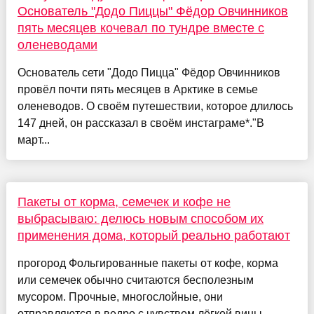
Основатель "Додо Пиццы" Фёдор Овчинников
пять месяцев кочевал по тундре вместе с
оленеводами
Основатель сети "Додо Пицца" Фёдор Овчинников
провёл почти пять месяцев в Арктике в семье
оленеводов. О своём путешествии, которое длилось
147 дней, он рассказал в своём инстаграме*."В
март...
Пакеты от корма, семечек и кофе не
выбрасываю: делюсь новым способом их
применения дома, который реально работают
прогород Фольгированные пакеты от кофе, корма
или семечек обычно считаются бесполезным
мусором. Прочные, многослойные, они
отправляются в ведро с чувством лёгкой вины —