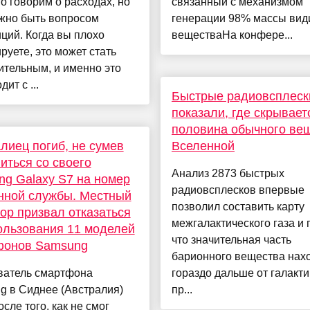
о говорим о расходах, но
связанный с механизмом
лжно быть вопросом
генерации 98% массы вид
ций. Когда вы плохо
веществаНа конфере...
руете, это может стать
тельным, и именно это
ит с ...
Быстрые радиовсплеск
показали, где скрывает
половина обычного ве
лиец погиб, не сумев
Вселенной
иться со своего
Анализ 2873 быстрых
g Galaxy S7 на номер
радиовсплесков впервые
нной службы. Местный
позволил составить карту
ор призвал отказаться
межгалактического газа и 
ользования 11 моделей
что значительная часть
фонов Samsung
барионного вещества нах
ватель смартфона
гораздо дальше от галакти
g в Сиднее (Австралия)
пр...
осле того, как не смог