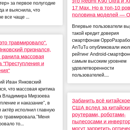
это Redmi K90 Ultra и X
ер» за первое полугодие
17 Max. Но в топ-10 ро
да и выяснила, что
половина моделей — 
е все чаще ...
Впервые пользователи в
такой кредит доверия
смартфонам OppoРазрабо
это травмировало".
AnTuTu опубликовали июл
нковский признался,
рейтинг Android-смартфон
о ранила массовая
самым высоким уровнем
а "Преступления и
удовлетворенности
ния"
пользователей....
ий Иван Янковский
ся, что массовая критика
а Владимира Мирзоева
Забанить всё китайское
пление и наказание", в
США вслед за китайск
 актёр исполнил главную
роутерами, роботами-
го травмировала."Меня
пылесосами и инверто
овало то...
могут запретить оптиче