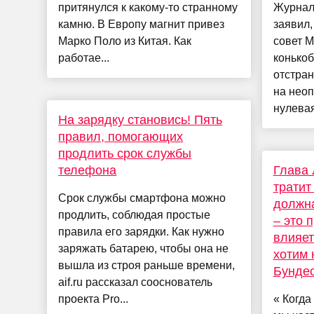
притянулся к какому-то странному
Журнал
камню. В Европу магнит привез
заявил,
Марко Поло из Китая. Как
совет 
работае...
конькоб
отстран
на неоп
нулевая
На зарядку становись! Пять
правил, помогающих
продлить срок службы
телефона
Глава 
тратит
Срок службы смартфона можно
должна
продлить, соблюдая простые
– это 
правила его зарядки. Как нужно
влияет
заряжать батарею, чтобы она не
хотим 
вышла из строя раньше времени,
Бунде
aif.ru рассказал сооснователь
проекта Pro...
« Когда