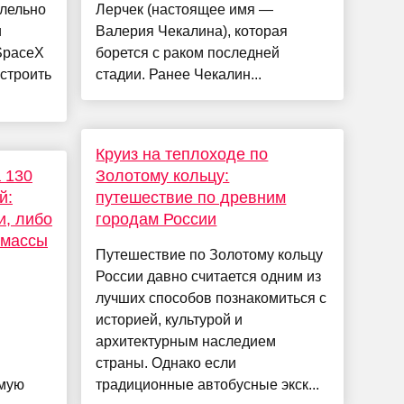
ллельно
Лерчек (настоящее имя —
и
Валерия Чекалина), которая
SpaceX
борется с раком последней
 строить
стадии. Ранее Чекалин...
Круиз на теплоходе по
 130
Золотому кольцу:
й:
путешествие по древним
и, либо
городам России
 массы
Путешествие по Золотому кольцу
России давно считается одним из
лучших способов познакомиться с
историей, культурой и
архитектурным наследием
страны. Однако если
ямую
традиционные автобусные экск...