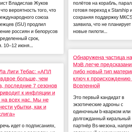
ист Владислав Жуков
полётов на корабль, пара
 что вероятность того, что
готовя переход к Starship 
Международного союза
сохраняя поддержку МКС
ежцев (ISU) продлил
заявила, что не планирует
ение россиян и белорусов
новые пилоти...
ределенный срок,
. 10–12 июня...
Обнаружена частица на
МэВ легче предсказани
Ла Лиги Тебас: «АПЛ
либо новый тип матери
 вдвое больше, чем
ключ к происхождению
, последние 7 сезонов
Вселенной
приводит к инфляции и
Это первый кандидат в
 на всех нас. Мы не
экзотические адроны с
нести убытки, как и
одиночным b-кварком или
слига»
долгожданный киральный
 речь идет о подписаниях,
партнёр Bs-мезона, напр