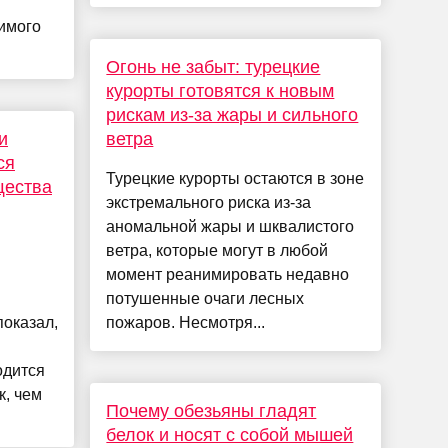
имого
Огонь не забыт: турецкие
курорты готовятся к новым
рискам из-за жары и сильного
и
ветра
ся
Турецкие курорты остаются в зоне
щества
экстремального риска из-за
аномальной жары и шквалистого
ветра, которые могут в любой
момент реанимировать недавно
потушенные очаги лесных
показал,
пожаров. Несмотря...
одится
к, чем
Почему обезьяны гладят
белок и носят с собой мышей