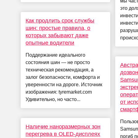
мы част
это до
инвести
Как продлить срок службы
инвести
шин: простые правила, о
разруши
которых забывают даже
происход
опытные водители
Поддержание идеального
состояния шин — не просто
Австра
техническая рекомендация, а
дозвон
залог безопасности, комфорта и
Samsun
уверенности на дороге. Источник
экстре
изображения: tyremarket.com
операт
Удивительно, но часто...
от исп
смарт
Пользо
Наличие наноразмерных зон
Samsun
перегрева в OLED-дисплеях
погиб п