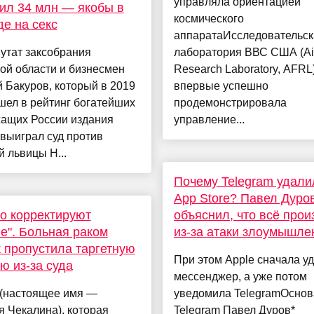
управляла ориентацией
ил 34 млн — якобы в
космического
е на секс
аппаратаИсследовательск
утат заксобрания
лаборатория ВВС США (Air
ой области и бизнесмен
Research Laboratory, AFRL
 Бакуров, который в 2019
впервые успешно
шел в рейтинг богатейших
продемонстрировала
жащих России издания
управление...
 выиграл суд против
й львицы Н...
Почему Telegram удали
App Store? Павел Дуро
о корректируют
объяснил, что вcё про
е". Больная раком
из-за атаки злоумышле
 пропустила таргетную
При этом Apple сначала у
ю из-за суда
мессенджер, а уже потом
 (настоящее имя —
уведомила TelegramОснов
 Чекалина), которая
Telegram Павел Дуров*