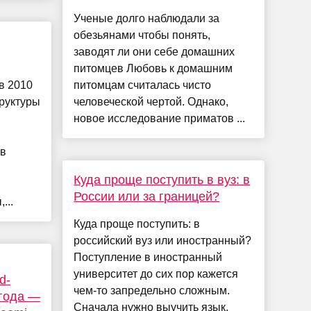
Ученые долго наблюдали за
обезьянами чтобы понять,
заводят ли они себе домашних
питомцев Любовь к домашним
в 2010
питомцам считалась чисто
руктуры
человеческой чертой. Однако,
новое исследование приматов ...
 в
Куда проще поступить в вуз: в
России или за границей?
...
Куда проще поступить: в
российский вуз или иностранный?
Поступление в иностранный
университет до сих пор кажется
d-
чем-то запредельно сложным.
года —
Сначала нужно выучить язык,