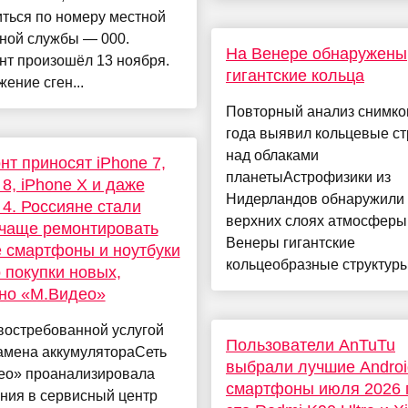
ться по номеру местной
ной службы — 000.
На Венере обнаружены
нт произошёл 13 ноября.
гигантские кольца
ение сген...
Повторный анализ снимко
года выявил кольцевые ст
над облаками
нт приносят iPhone 7,
планетыАстрофизики из
 8, iPhone X и даже
Нидерландов обнаружили
 4. Россияне стали
верхних слоях атмосферы
чаще ремонтировать
Венеры гигантские
 смартфоны и ноутбуки
кольцеобразные структуры,
 покупки новых,
но «М.Видео»
востребованной услугой
Пользователи AnTuTu
амена аккумулятораСеть
выбрали лучшие Androi
ео» проанализировала
смартфоны июля 2026 
ния в сервисный центр