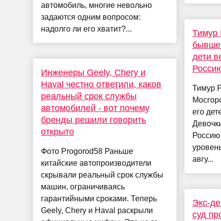
автомобиль, многие невольно
задаются одним вопросом:
надолго ли его хватит?...
Тимур 
бывшей
дети в
Росси
Инженеры Geely, Chery и
Haval честно ответили, каков
Тимур Р
реальный срок службы
Мосгорс
автомобилей - вот почему
его де
бренды решили говорить
Девочки
открыто
Россию
уровень
Фото Progorod58 Раньше
авгу...
китайские автопроизводители
скрывали реальный срок службы
машин, ограничиваясь
гарантийными сроками. Теперь
Экс-де
Geely, Chery и Haval раскрыли
суд пр