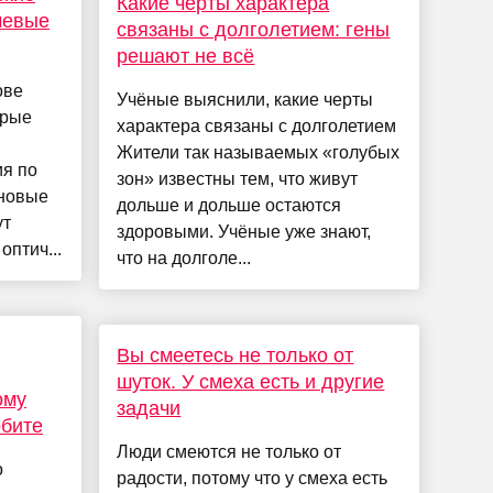
Какие черты характера
чевые
связаны с долголетием: гены
решают не всё
ове
Учёные выяснили, какие черты
орые
характера связаны с долголетием
Жители так называемых «голубых
я по
зон» известны тем, что живут
 новые
дольше и дольше остаются
ут
здоровыми. Учёные уже знают,
оптич...
что на долголе...
Вы смеетесь не только от
шуток. У смеха есть и другие
ому
задачи
рбите
Люди смеются не только от
о
радости, потому что у смеха есть