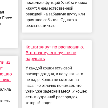
несколько функций Улыбка и смех
кажутся нам естественной
ая
реакцией на забавную шутку или
 Force
приятное событие. Однако в
)
реальности чело...
Кошки живут по расписанию.
Вот почему его лучше не
нарушать
ли из
в*
У каждой кошки есть свой
изошло
распорядок дня, и нарушать его
нника
не надо. Кошка не смотрит на
часы, но отлично понимает, что
далила
ужин уже задерживается. У кошек
есть внутренний распорядок,
атель
который подст...