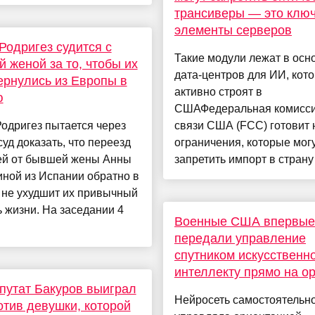
трансиверы — это клю
элементы серверов
Родригез судится с
Такие модули лежат в осн
 женой за то, чтобы их
дата-центров для ИИ, кот
ернулись из Европы в
активно строят в
ю
СШАФедеральная комисси
одригез пытается через
связи США (FCC) готовит
уд доказать, что переезд
ограничения, которые мог
тей от бывшей жены Анны
запретить импорт в страну 
ной из Испании обратно в
 не ухудшит их привычный
 жизни. На заседании 4
Военные США впервые
передали управление
спутником искусственн
интеллекту прямо на о
путат Бакуров выиграл
Нейросеть самостоятельн
отив девушки, которой