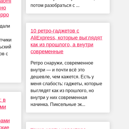
iaomi
потом разобраться с ...
вно
Oppo
ыдали
10 ретро-гаджетов с
AliExpress, которые выглядят
тчики
как из прошлого, а внутри
ьский
современные
ов с
Ретро снаружи, современное
внутри — и почти всё это
дешевле, чем кажется. Есть у
меня слабость: гаджеты, которые
выглядят как из прошлого, но
внутри у них современная
: в
начинка. Пиксельные эк...
ими
рами
ские