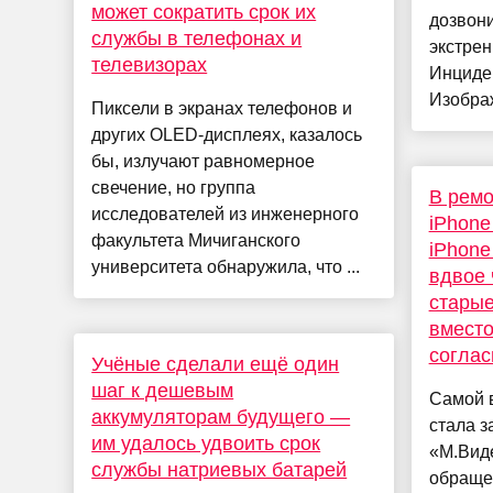
может сократить срок их
дозвони
службы в телефонах и
экстрен
телевизорах
Инциде
Изображ
Пиксели в экранах телефонов и
других OLED-дисплеях, казалось
бы, излучают равномерное
свечение, но группа
В ремо
исследователей из инженерного
iPhone
факультета Мичиганского
iPhone
университета обнаружила, что ...
вдвое 
старые
вместо
соглас
Учёные сделали ещё один
шаг к дешевым
Самой 
аккумуляторам будущего —
стала з
им удалось удвоить срок
«М.Вид
службы натриевых батарей
обраще