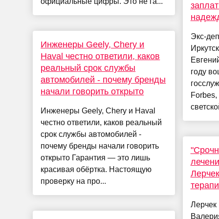
официальные цифры. Это не га...
заплат
надежд
Экс-деп
Инженеры Geely, Chery и
Иркутск
Haval честно ответили, каков
Евгений
реальный срок службы
году во
автомобилей - почему бренды
госслу
начали говорить открыто
Forbes,
светско
Инженеры Geely, Chery и Haval
честно ответили, каков реальный
срок службы автомобилей -
почему бренды начали говорить
"Срочн
открыто Гарантия — это лишь
лечени
красивая обёртка. Настоящую
Лерчек
проверку на про...
терапи
Лерчек
Валерия