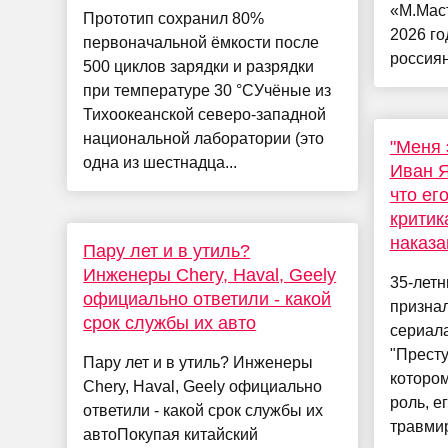
«М.Маст
Прототип сохранил 80%
2026 го
первоначальной ёмкости после
россиян
500 циклов зарядки и разрядки
при температуре 30 °CУчёные из
Тихоокеанской северо-западной
национальной лаборатории (это
"Меня 
одна из шестнадца...
Иван Я
что ег
критик
наказа
Пару лет и в утиль?
Инженеры Chery, Haval, Geely
35-летн
официально ответили - какой
признал
срок службы их авто
сериал
"Престу
Пару лет и в утиль? Инженеры
котором
Chery, Haval, Geely официально
роль, е
ответили - какой срок службы их
травмир
автоПокупая китайский