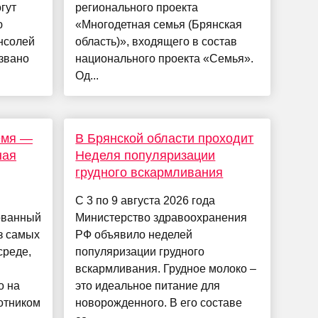
гут
регионального проекта
ю
«Многодетная семья (Брянская
нсолей
область)», входящего в состав
звано
национального проекта «Семья».
Од...
емя —
В Брянской области проходит
ная
Неделя популяризации
грудного вскармливания
С 3 по 9 августа 2026 года
ованный
Министерство здравоохранения
из самых
РФ объявило неделей
среде,
популяризации грудного
вскармливания. Грудное молоко –
о на
это идеальное питание для
ботником
новорожденного. В его составе