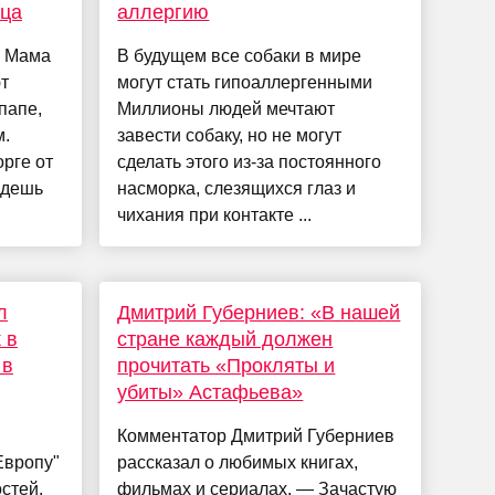
тца
аллергию
. Мама
В будущем все собаки в мире
т
могут стать гипоаллергенными
папе,
Миллионы людей мечтают
м.
завести собаку, но не могут
рге от
сделать этого из-за постоянного
едешь
насморка, слезящихся глаз и
чихания при контакте ...
л
Дмитрий Губерниев: «В нашей
 в
стране каждый должен
 в
прочитать «Прокляты и
убиты» Астафьева»
Комментатор Дмитрий Губерниев
Европу"
рассказал о любимых книгах,
стей.
фильмах и сериалах. — Зачастую