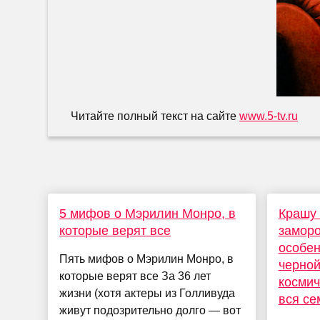
Читайте полный текст на сайте
www.5-tv.ru
5 мифов о Мэрилин Монро, в
Крашу 
которые верят все
замор
особен
Пять мифов о Мэрилин Монро, в
черной
которые верят все За 36 лет
космич
жизни (хотя актеры из Голливуда
вся се
живут подозрительно долго — вот