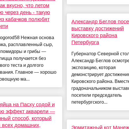
так вкусно, что летом
ю через день - такую
из кабачков полюбят
Александр Беглов посе
ети
выставку достижений
Кировского района
rogorod58 Нежная основа
Петербурга
чка, расплавленный сыр,
 помидоры и грибы —
Губернатор Северной сто
пицца получается без
Александр Беглов осмотр
ого теста и долгого
экспозицию, которая
вания. Главное — хорошо
демонстрирует достижени
овощную ма...
Кировского района. Вмест
градоначальником выстав
посетили председатель
петербургского...
яйца на Пасху содой и
аю эффект акварели —
ный способ, который
 всех домашних,
Эрмитажный кот Манеж