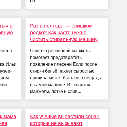
со...
ты» в
Раз в полгода — слишком
овную
редко? Как часто нужно
чистить стиральную машину
няется
Очистка резиновой манжеты
помогает предотвратить
ика Ильи
появление плесени Если после
музее-
стирки бельё пахнет сыростью,
тном
причина может быть не в вещах, а
или
в самой машине. В складках
манжеты, лотке и слив...
ак мама
Как ученые вырастили собак,
кве
которые не вызывают