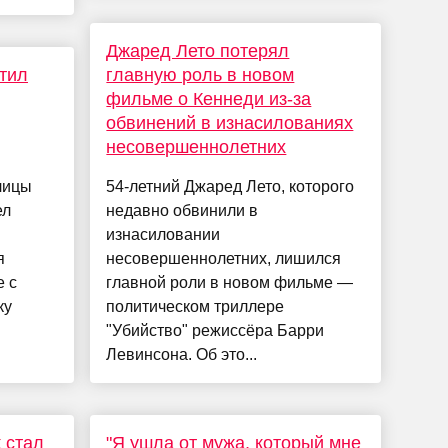
Джаред Лето потерял
тил
главную роль в новом
фильме о Кеннеди из-за
обвинений в изнасилованиях
несовершеннолетних
лицы
54-летний Джаред Лето, которого
ел
недавно обвинили в
изнасиловании
я
несовершеннолетних, лишился
е с
главной роли в новом фильме —
ку
политическом триллере
"Убийство" режиссёра Барри
Левинсона. Об это...
 стал
"Я ушла от мужа, который мне