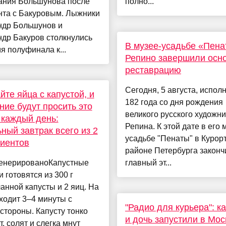
ания Большунова после
полно...
нта с Бакуровым. Лыжники
ндр Большунов и
др Бакуров столкнулись
В музее-усадьбе «Пена
я полуфинала к...
Репино завершили осн
реставрацию
Сегодня, 5 августа, испол
те яйца с капустой, и
182 года со дня рождения
ие будут просить это
великого русского художн
каждый день:
Репина. К этой дате в его 
ный завтрак всего из 2
усадьбе "Пенаты" в Курор
иентов
районе Петербурга законч
генерированоКапустные
главный эт...
 готовятся из 300 г
анной капусты и 2 яиц. На
ходит 3–4 минуты с
"Радио для курьера": к
стороны. Капусту тонко
и дочь запустили в Мос
, солят и слегка мнут