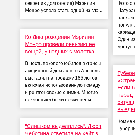
секрет их долголетия) Мэрилин
Фото с
Монро успела стать одной из гла...
Натура
пасхал
популяр
каркаде
Ко Дню рождения Мэрилин
Один и
Монро провели ревизию её
доступн
вещей, ушедших с молотка
В честь векового юбилея актрисы
аукционный дом Julien’s Auctions
Губерн
выставил на продажу 185 лотов,
«Стран
включая использованную помаду
Если б
и рентгеновские снимки. Многие
перед 
поклонники были возмущены,...
ситуац
выеде
Коммен
"Слишком выделялись". Люся
Губерн
Чеботина ответила на хейт в