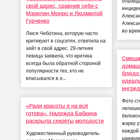
оправд
свой адрес, сравнив себя с
инциде
Мэрилин Монро и Людмилой
Алекса
Гурченко
Алексан
во врем
Люся Чеботина, которую часто
критикуют в соцсетях, ответила на
хейт в свой адрес. 29-летняя
певица заявила, что критика
Смешай
всегда была обратной стороной
домашн
популярности тех, кто не
блюдо 
вписывался в о...
идеаль
ингред
Фото с
«Ради красоты я на всё
лепешки
готова». Надежда Бабкина
белокоч
раскрыла секреты молодости
жарку у
каждой 
Художественный руководитель-
шинкуют