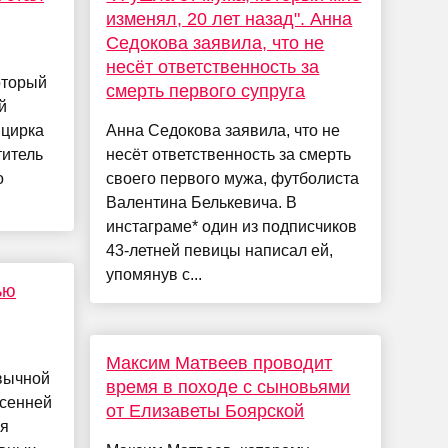
изменял, 20 лет назад". Анна
Седокова заявила, что не
несёт ответственность за
оторый
смерть первого супруга
й
 цирка
Анна Седокова заявила, что не
титель
несёт ответственность за смерть
о
своего первого мужа, футболиста
Валентина Белькевича. В
инстаграме* один из подписчиков
43-летней певицы написал ей,
упомянув с...
ью
Максим Матвеев проводит
вычной
время в походе с сыновьями
осенней
от Елизаветы Боярской
ля