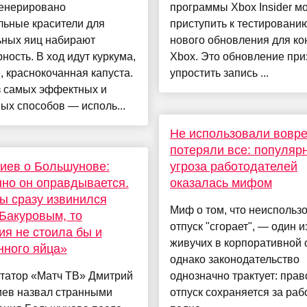
генерировано
программы Xbox Insider мо
льные красители для
приступить к тестировани
ьных яиц набирают
нового обновления для ко
ность. В ход идут куркума,
Xbox. Это обновление при
, краснокочанная капуста.
упростить запись ...
з самых эффектных и
ых способов — исполь...
Не использовали вовр
потеряли все: популяр
иев о Большунове:
угроза работодателей
но он оправдывается.
оказалась мифом
ы сразу извинился
Миф о том, что неиспольз
Бакуровым, то
отпуск "сгорает", — один 
ия не стоила бы и
живучих в корпоративной 
нного яйца»
однако законодательство
татор «Матч ТВ» Дмитрий
однозначно трактует: прав
иев назвал странными
отпуск сохраняется за ра