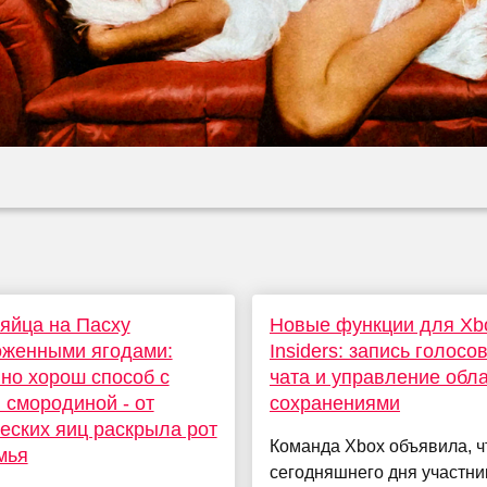
яйца на Пасху
Новые функции для Xb
оженными ягодами:
Insiders: запись голосо
но хорош способ с
чата и управление обл
 смородиной - от
сохранениями
еских яиц раскрыла рот
Команда Xbox объявила, ч
мья
сегодняшнего дня участни