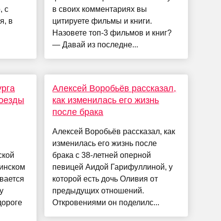
, с
в своих комментариях вы
я, в
цитируете фильмы и книги.
Назовете топ-3 фильмов и книг?
— Давай из последне...
урга
Алексей Воробьёв рассказал,
роезды
как изменилась его жизнь
после брака
Алексей Воробьёв рассказал, как
изменилась его жизнь после
ской
брака с 38-летней оперной
нинском
певицей Аидой Гарифуллиной, у
ивается
которой есть дочь Оливия от
у
предыдущих отношений.
дороге
Откровениями он поделилс...