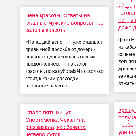
яйца: 
готовл
Цена красоты. Ответы на
пиццу 
главные мужские вопросы про
даже д
салоны красоты
фото P
«Папа, дай денег! — уже ставшая
из каба
привычной просьба от дочери-
сочные
подростка дополнилась новым
летняя 
продолжением, — на салон
дрожжев
красоты, пожалуйста!»Что сколько
замеши
стоит, к каким расходам
отжать 
готовиться и чего о...
Крашу 
Спала пять минут.
получ
Спортсменка Чекалина
необыч
рассказала, как бежала
удивил
четверо суток