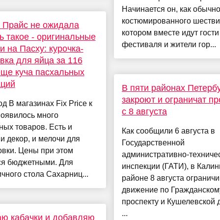
Начинается он, как обычно
костюмированного шестви
 Прайс не ожидала
котором вместе идут гости
ь такое - оригинальные
фестиваля и жители гор...
и на Пасху: курочка-
вка для яйца за 116
еще куча пасхальных
аций
В пяти районах Петерб
закроют и ограничат п
д В магазинах Fix Price к
с 8 августа
появилось много
ых товаров. Есть и
Как сообщили 6 августа в
 и декор, и мелочи для
Государственной
вки. Цены при этом
административно-техниче
ся бюджетными. Для
инспекции (ГАТИ), в Кали
чного стола Сахарниц...
районе 8 августа огранич
движение по Гражданском
проспекту и Кушелевской 
...
ю кабачки и добавляю