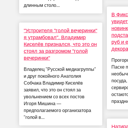
длинным столо...
В Фикс
увидет
новинк
"Устроителя "голой вечеринки"
подста
я утрамбовал". Владимир
руб и 
Киселёв признался, что это он
декор
стоял за разгромом "голой
вечеринки"
Прогоро
Пасхе 
Владелец "Русской медиагруппы"
необычн
и друг покойного Анатолия
посуда,
Собчака Владимир Киселёв
сервиро
заявил, что это он стоял за
остают
увольнением со всех постов
праздни
Игоря Мишина —
предполагаемого организатора
"голой в...
Натира