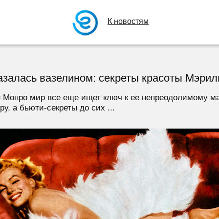
К новостям
мазалась вазелином: секреты красоты Мэри
 Монро мир все еще ищет ключ к ее непреодолимому ма
, а бьюти-секреты до сих ...