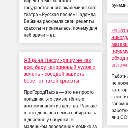
директор Московского
руками.
государственного академического
театра «Русская песня» Надежда
Бабкина раскрыла свои рецепты
красоты и призналась, почему для
Работн
неё врачи – вт...
никогд
магази
почему
обходи
Яйца на Пасху крашу не как
запомн
все: беру капроновый чулок и
зелень - соседей зависть
Работн
берет от такой красоты
не поку
категор
ПроГородПасха — это не просто
стоит и
праздник, это самые тёплые
запомн
воспоминания из детства. Раньше
работн
в этот день вся семья собиралась
яиц СО?
в деревне у бабушки. В
маленьком деревянном домике за