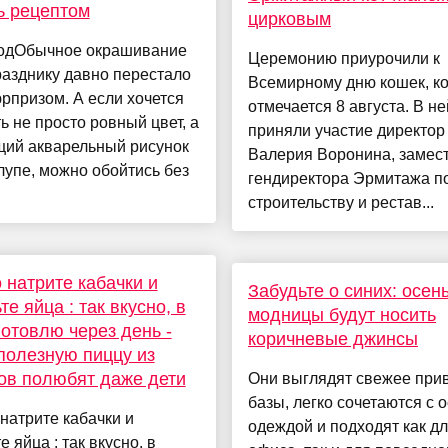
ь рецептом
цирковым
одОбычное окрашивание
Церемонию приурочили к
разднику давно перестало
Всемирному дню кошек, к
рпризом. А если хочется
отмечается 8 августа. В не
ь не просто ровный цвет, а
приняли участие директор
щий акварельный рисунок
Валерия Воронина, замес
лупе, можно обойтись без
гендиректора Эрмитажа п
строительству и рестав...
 натрите кабачки и
Забудьте о синих: осен
те яйца : так вкусно, в
модницы будут носить
готовлю через день -
коричневые джинсы
полезную пиццу из
ов полюбят даже дети
Они выглядят свежее при
базы, легко сочетаются с 
натрите кабачки и
одеждой и подходят как д
е яйца : так вкусно, в