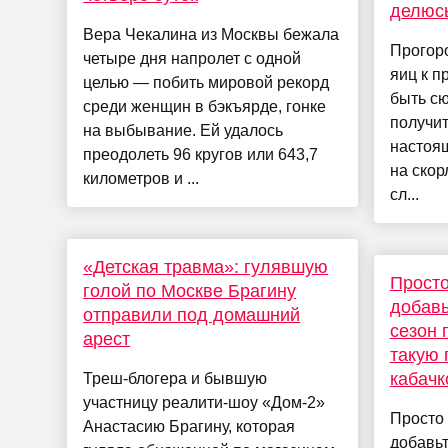
делюс
Вера Чекалина из Москвы бежала
Прогор
четыре дня напролет с одной
яиц к п
целью — побить мировой рекорд
быть сю
среди женщин в бэкъярде, гонке
получит
на выбывание. Ей удалось
настоя
преодолеть 96 кругов или 643,7
на скор
километров и ...
сл...
«Детская травма»: гулявшую
Просто
голой по Москве Брагину
добавь
отправили под домашний
сезон 
арест
такую 
кабачк
Треш-блогера и бывшую
участницу реалити-шоу «Дом-2»
Просто 
Анастасию Брагину, которая
добавьт