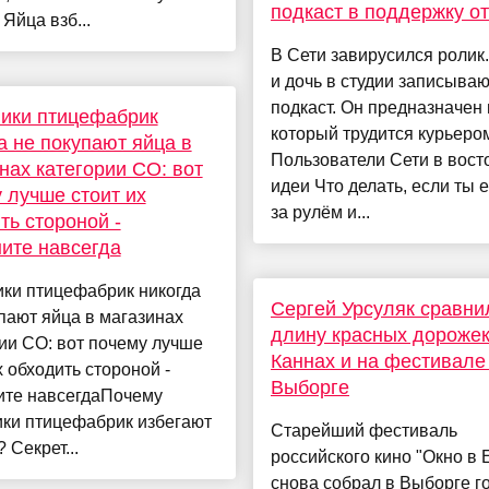
подкаст в поддержку о
 Яйца взб...
В Сети завирусился ролик
и дочь в студии записываю
подкаст. Он предназначен 
ики птицефабрик
который трудится курьеро
а не покупают яйца в
Пользователи Сети в восто
нах категории СО: вот
идеи Что делать, если ты 
 лучше стоит их
за рулём и...
ть стороной -
ите навсегда
ики птицефабрик никогда
Сергей Урсуляк сравни
пают яйца в магазинах
длину красных дорожек
ии СО: вот почему лучше
Каннах и на фестивале
х обходить стороной -
Выборге
ите навсегдаПочему
ики птицефабрик избегают
Старейший фестиваль
 Секрет...
российского кино "Окно в 
снова собрал в Выборге го