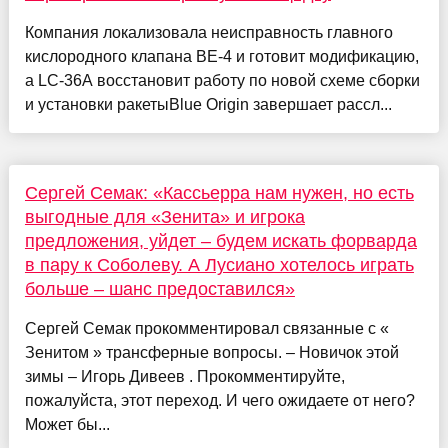
Компания локализовала неисправность главного
кислородного клапана BE-4 и готовит модификацию,
а LC-36A восстановит работу по новой схеме сборки
и установки ракетыBlue Origin завершает рассл...
Сергей Семак: «Кассьерра нам нужен, но есть
выгодные для «Зенита» и игрока
предложения, уйдет – будем искать форварда
в пару к Соболеву. А Лусиано хотелось играть
больше – шанс предоставился»
Сергей Семак прокомментировал связанные с «
Зенитом » трансферные вопросы. – Новичок этой
зимы – Игорь Дивеев . Прокомментируйте,
пожалуйста, этот переход. И чего ожидаете от него?
Может бы...