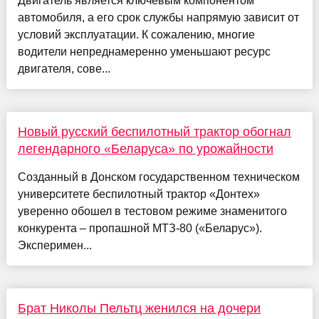
Двигатель является ключевым компонентом
автомобиля, а его срок службы напрямую зависит от
условий эксплуатации. К сожалению, многие
водители непреднамеренно уменьшают ресурс
двигателя, сове...
Новый русский беспилотный трактор обогнал
легендарного «Беларуса» по урожайности
Созданный в Донском государственном техническом
университете беспилотный трактор «Донтех»
уверенно обошел в тестовом режиме знаменитого
конкурента – пропашной МТЗ-80 («Беларус»).
Эксперимен...
Брат Николы Пельтц женился на дочери