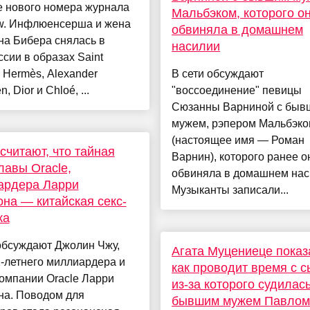
е нового номера журнала
Мальбэком, которого о
ew. Инфлюенсерша и жена
обвиняла в домашнем
на Бибера снялась в
насилии
сии в образах Saint
, Hermès, Alexander
В сети обсуждают
 Dior и Chloé, ...
"воссоединение" певицы
Сюзанны Варниной с быв
мужем, рэпером Мальбэк
(настоящее имя — Роман
 считают, что тайная
Варнин), которого ранее о
лавы Oracle,
обвиняла в домашнем нас
ардера Ларри
Музыканты записали...
на — китайская секс-
ка
обсуждают Джолин Чжу,
Агата Муцениеце показ
-летнего миллиардера и
как проводит время с с
омпании Oracle Ларри
из-за которого судилась
на. Поводом для
бывшим мужем Павлом