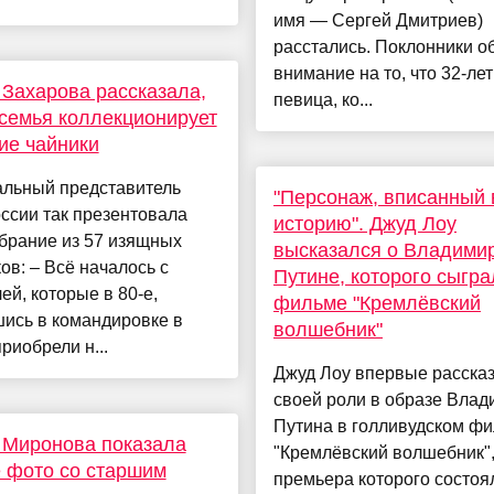
имя — Сергей Дмитриев)
расстались. Поклонники о
внимание на то, что 32-ле
Захарова рассказала,
певица, ко...
 семья коллекционирует
ие чайники
льный представитель
"Персонаж, вписанный 
ссии так презентовала
историю". Джуд Лоу
брание из 57 изящных
высказался о Владими
ов: – Всё началось с
Путине, которого сыгра
ей, которые в 80-е,
фильме "Кремлёвский
ись в командировке в
волшебник"
приобрели н...
Джуд Лоу впервые рассказ
своей роли в образе Вла
Путина в голливудском ф
 Миронова показала
"Кремлёвский волшебник"
 фото со старшим
премьера которого состоя