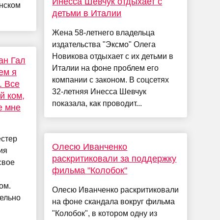
Инесса Шевчук отдыхает с
анском
детьми в Италии
Жена 58-летнего владельца
издательства "Эксмо" Олега
Новикова отдыхает с их детьми в
ан Гал
Италии на фоне проблем его
ем я
компании с законом. В соцсетях
. Все
32-летняя Инесса Шевчук
й ком,
показала, как проводит...
е мне
естер
Олесю Иванченко
ия
раскритиковали за поддержку
свое
фильма "Колобок"
ом.
Олесю Иванченко раскритиковали
тельно
на фоне скандала вокруг фильма
"Колобок", в котором одну из