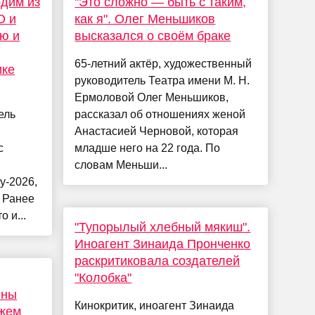
дим из
"Это сложно — быть с таким,
О и
как я". Олег Меньшиков
ю и
высказался о своём браке
65-летний актёр, художественный
ике
руководитель Театра имени М. Н.
Ермоловой Олег Меньшиков,
ель
рассказал об отношениях женой
Анастасией Черновой, которая
с
младше него на 22 года. По
словам Меньши...
у-2026,
. Ранее
 и...
"Тупорылый хлебный мякиш".
Иноагент Зинаида Пронченко
раскритиковала создателей
"Колобка"
нны
Кинокритик, иноагент Зинаида
жем