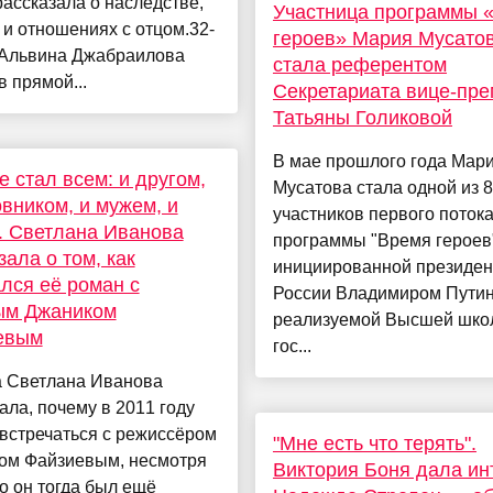
рассказала о наследстве,
Участница программы 
 и отношениях с отцом.32-
героев» Мария Мусато
 Альвина Джабраилова
стала референтом
 прямой...
Секретариата вице-пр
Татьяны Голиковой
В мае прошлого года Мар
е стал всем: и другом,
Мусатова стала одной из 
вником, и мужем, и
участников первого поток
. Светлана Иванова
программы "Время героев
зала о том, как
инициированной президе
лся её роман с
России Владимиром Пути
ым Джаником
реализуемой Высшей шко
евым
гос...
а Светлана Иванова
ала, почему в 2011 году
встречаться с режиссёром
"Мне есть что терять".
ом Файзиевым, несмотря
Виктория Боня дала и
то он тогда был ещё