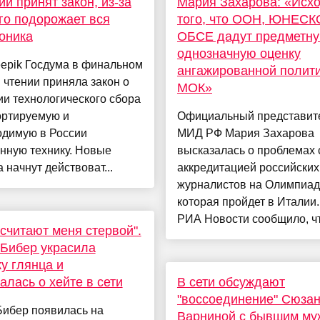
ии принят закон, из-за
Мария Захарова: «Исхо
го подорожает вся
того, что ООН, ЮНЕСК
оника
ОБСЕ дадут предметну
однозначную оценку
eepik Госдума в финальном
ангажированной полит
 чтении приняла закон о
МОК»
и технологического сбора
ортируемую и
Официальный представит
одимую в России
МИД РФ Мария Захарова
нную технику. Новые
высказалась о проблемах 
 начнут действоват...
аккредитацией российских
журналистов на Олимпиад
которая пройдет в Италии
РИА Новости сообщило, что
считают меня стервой".
Бибер украсила
у глянца и
алась о хейте в сети
В сети обсуждают
"воссоединение" Сюза
Бибер появилась на
Варниной с бывшим му