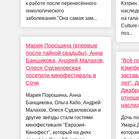
к работе после перенесённого
Кэтрин 
онкологического
наслед
заболевания."Она самая зам...
на гала
Culture
поз...
Мария Порошина (впервые
после тайной свадьбы), Анна
Банщикова, Андрей Малахов,
"Всё п
Олеся Судзиловская
Кэмпбе
посетили кинофестиваль в
застав
Сочи
лет". 
Джабра
Мария Порошина, Анна
отноше
Банщикова, Ольга Кабо, Андрей
насле
Малахов, Олеся Судзиловская и
другие звёзды стали гостями
Дочь п
кинофестиваля "Евразия-
Умара 
Кинофест", который на днях
которая