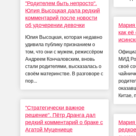
"Родителем быть непросто".
Юлия Высоцкая дала редкий
комментарий после новости
об удочерении девочки
Мария 
как её
Юлия Высоцкая, которая недавно
исинск
удивила публику признанием о
том, что они с мужем, режиссёром
Официа
Андреем Кончаловским, вновь
МИД Ро
стали родителями, высказалась о
своё со
своём материнстве. В разговоре с
чайничк
пор...
родител
оказавш
Китае, 
"Стратегически важное
решение". Пётр Дранга дал
редкий комментарий о браке с
Мария
Агатой Муцениеце
редкое