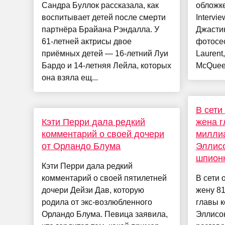
Сандра Буллок рассказала, как
обложк
воспитывает детей после смерти
Intervi
партнёра Брайана Рэндалла. У
Джасти
61-летней актрисы двое
фотосес
приёмных детей — 16-летний Луи
Laurent
Бардо и 14-летняя Лейла, которых
McQueen,
она взяла ещ...
В сети
Кэти Перри дала редкий
жена г
комментарий о своей дочери
милли
от Орландо Блума
Эллисо
шпион
Кэти Перри дала редкий
комментарий о своей пятилетней
В сети 
дочери Дейзи Дав, которую
жену 81
родила от экс-возлюбленного
главы к
Орландо Блума. Певица заявила,
Эллисо