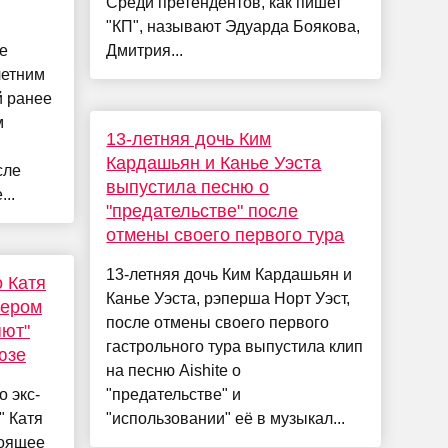
Среди претендентов, как пишет
"КП", называют Эдуарда Боякова,
е
Дмитрия...
летним
 ранее
м
13-летняя дочь Ким
Кардашьян и Канье Уэста
сле
выпустила песню о
..
"предательстве" после
отмены своего первого тура
13-летняя дочь Ким Кардашьян и
о Катя
Канье Уэста, рэперша Норт Уэст,
пером
после отмены своего первого
яют"
гастрольного тура выпустила клип
юзе
на песню Aishite о
о экс-
"предательстве" и
" Катя
"использовании" её в музыкал...
тоящее