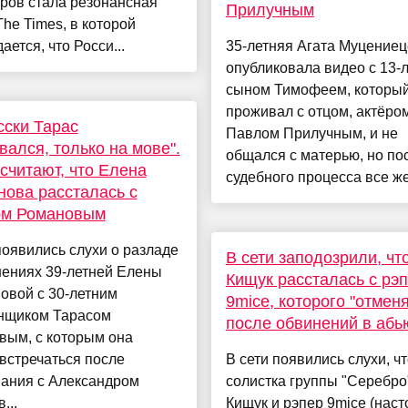
ров стала резонансная
Прилучным
The Times, в которой
ается, что Росси...
35-летняя Агата Муцениец
опубликовала видео с 13-
сыном Тимофеем, который
проживал с отцом, актёро
сски Тарас
Павлом Прилучным, и не
вался, только на мове".
общался с матерью, но по
 считают, что Елена
судебного процесса все же.
ова рассталась с
ом Романовым
появились слухи о разладе
В сети заподозрили, чт
шениях 39-летней Елены
Кищук рассталась с рэ
овой с 30-летним
9mice, которого "отмен
нщиком Тарасом
после обвинений в абь
вым, с которым она
встречаться после
В сети появились слухи, чт
вания с Александром
солистка группы "Серебро
...
Кищук и рэпер 9mice (нас