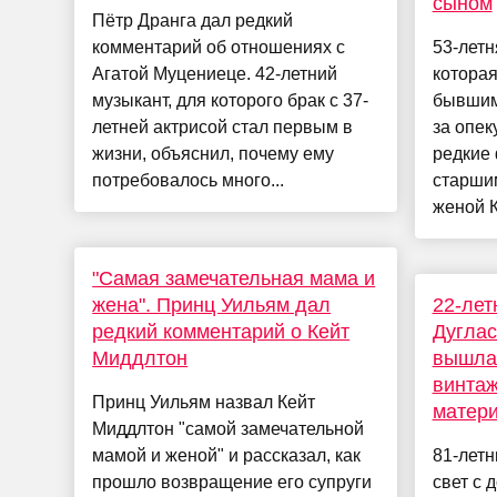
сыном
Пётр Дранга дал редкий
комментарий об отношениях с
53-лет
Агатой Муцениеце. 42-летний
которая
музыкант, для которого брак с 37-
бывшим
летней актрисой стал первым в
за опек
жизни, объяснил, почему ему
редкие
потребовалось много...
старши
женой К
"Самая замечательная мама и
жена". Принц Уильям дал
22-лет
редкий комментарий о Кейт
Дуглас
Миддлтон
вышла 
винтаж
Принц Уильям назвал Кейт
матер
Миддлтон "самой замечательной
мамой и женой" и рассказал, как
81-летн
прошло возвращение его супруги
свет с 