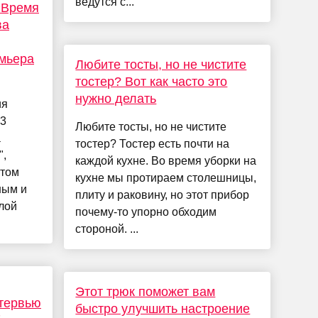
ведутся с...
«Время
ва
емьера
Любите тосты, но не чистите
тостер? Вот как часто это
нужно делать
ия
83
Любите тосты, но не чистите
а
тостер? Тостер есть почти на
",
каждой кухне. Во время уборки на
нтом
кухне мы протираем столешницы,
ным и
плиту и раковину, но этот прибор
лой
почему-то упорно обходим
стороной. ...
Этот трюк поможет вам
нтервью
быстро улучшить настроение