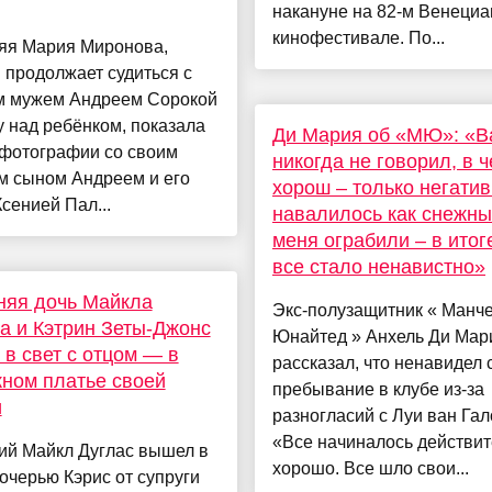
накануне на 82-м Венеци
кинофестивале. По...
няя Мария Миронова,
 продолжает судиться с
 мужем Андреем Сорокой
у над ребёнком, показала
Ди Мария об «МЮ»: «В
 фотографии со своим
никогда не говорил, в ч
м сыном Андреем и его
хорош – только негатив
сенией Пал...
навалилось как снежны
меня ограбили – в итог
все стало ненавистно»
няя дочь Майкла
Экс-полузащитник « Манч
а и Кэтрин Зеты-Джонс
Юнайтед » Анхель Ди Мар
в свет с отцом — в
рассказал, что ненавидел 
ном платье своей
пребывание в клубе из-за
и
разногласий с Луи ван Гал
«Все начиналось действи
ий Майкл Дуглас вышел в
хорошо. Все шло свои...
дочерью Кэрис от супруги