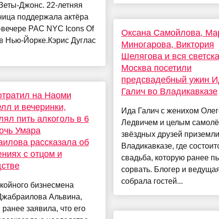
Зеты-Джонс. 22-летняя
ница поддержала актёра
-вечере PAC NYC Icons Of
Оксана Самойлова, Ма
 в Нью-Йорке.Кэрис Дуглас
Миногарова, Виктория
Шелягова и вся светск
Москва посетили
предсвадебный ужин 
Галич во Владикавказе
отратил на Наоми
лл и вечеринки,
Ида Галич с женихом Оле
лял пить алкоголь в 6
Ледвичем и целым самол
Дочь Умара
звёздных друзей приземли
илова рассказала об
Владикавказе, где состоит
ниях с отцом и
свадьба, которую ранее п
дстве
сорвать. Блогер и ведуща
собрала гостей...
окойного бизнесмена
Джабраилова Альвина,
 ранее заявила, что его