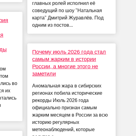
главных ролей исполнил её
соведущий по шоу "Натальная
карта" Дмитрий Журавлёв. Под
рия
одним из постов...
ая
Иды
Почему июль 2026 года стал
самым жарким в истории
России, а многие этого не
гом
заметили
ётом
лись во
Аномальная жара в сибирских
ся их
регионах побила исторические
ытались
рекорды Июль 2026 года
я
официально признан самым
жарким месяцем в России за всю
историю регулярных
метеонаблюдений, которые