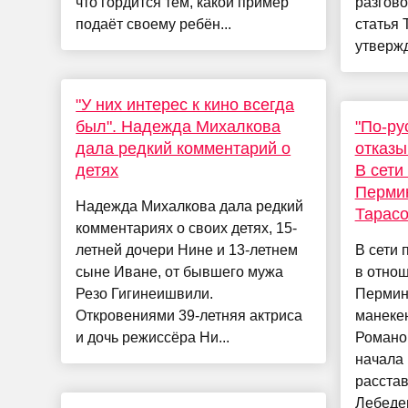
что гордится тем, какой пример
разгово
подаёт своему ребён...
статья 
утвержд
"У них интерес к кино всегда
был". Надежда Михалкова
"По-ру
дала редкий комментарий о
отказы
детях
В сети
Пермин
Надежда Михалкова дала редкий
Тарас
комментариях о своих детях, 15-
летней дочери Нине и 13-летнем
В сети 
сыне Иване, от бывшего мужа
в отно
Резо Гигинеишвили.
Пермин
Откровениями 39-летняя актриса
манеке
и дочь режиссёра Ни...
Романо
начала 
расста
Лебедев