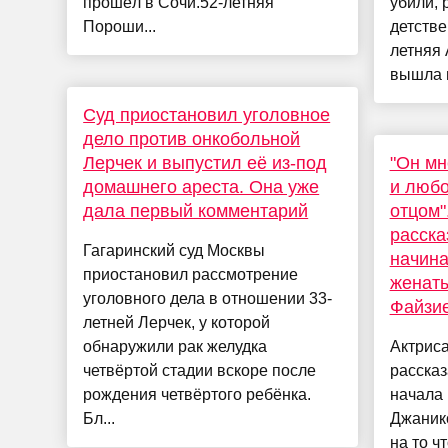
прошёл в Сочи.52-летняя
убили, 
Пороши...
детстве
летняя
вышла в
Суд приостановил уголовное
дело против онкобольной
Лерчек и выпустил её из-под
"Он мн
домашнего ареста. Она уже
и любо
дала первый комментарий
отцом"
расска
Гагаринский суд Москвы
начина
приостановил рассмотрение
женат
уголовного дела в отношении 33-
Файзи
летней Лерчек, у которой
обнаружили рак желудка
Актрис
четвёртой стадии вскоре после
рассказ
рождения четвёртого ребёнка.
начала 
Бл...
Джаник
на то ч