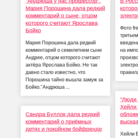
"Андрюша у нас профессор".
В Росс
Мария Порошина дала редкий
которо
комментарий о сыне, отцом
электр
которого считают Ярослава
Фото fr
Бойко
третьем
Мария Порошина дала редкий
введени
комментарий о семилетнем сыне
на имп
Андрее, отцом которого считают
произв
актёра Ярослава Бойко. Не так
электро
давно стало известно, что
правила
Порошина тайно вышла замуж за
Бойко."Андрюша ...
"Люди 
Хейли 
Сандра Буллок дала редкий
обложк
комментарий о приёмных
высказ
детях и покойном бойфренде
Хейли 