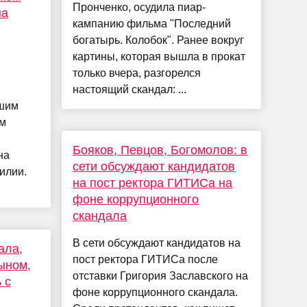
Пронченко, осудила пиар-
на
кампанию фильма "Последний
богатырь. Колобок". Ранее вокруг
картины, которая вышла в прокат
только вчера, разгорелся
настоящий скандал: ...
шим
ом
Бояков, Певцов, Богомолов: в
на
сети обсуждают кандидатов
илии.
на пост ректора ГИТИСа на
фоне коррупционного
скандала
В сети обсуждают кандидатов на
ала,
пост ректора ГИТИСа после
ыном,
отставки Григория Заславского на
 с
фоне коррупционного скандала.