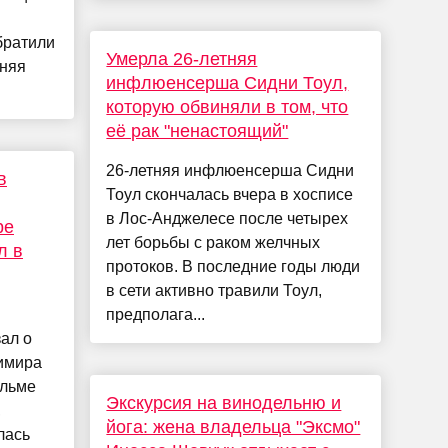
братили
Умерла 26-летняя
тняя
инфлюенсерша Сидни Тоул,
которую обвиняли в том, что
её рак "ненастоящий"
26-летняя инфлюенсерша Сидни
в
Тоул скончалась вчера в хосписе
в Лос-Анджелесе после четырех
ре
лет борьбы с раком желчных
л в
протоков. В последние годы люди
в сети активно травили Тоул,
предполага...
ал о
димира
ильме
Экскурсия на винодельню и
,
йога: жена владельца "Эксмо"
лась