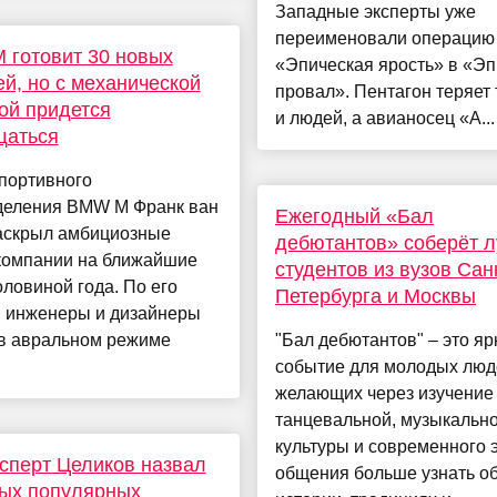
Западные эксперты уже
переименовали операци
готовит 30 новых
«Эпическая ярость» в «Эп
й, но с механической
провал». Пентагон теряет 
ой придется
и людей, а авианосец «А...
щаться
портивного
деления BMW M Франк ван
Ежегодный «Бал
аскрыл амбициозные
дебютантов» соберёт 
компании на ближайшие
студентов из вузов Сан
оловиной года. По его
Петербурга и Москвы
, инженеры и дизайнеры
 в авральном режиме
"Бал дебютантов" – это яр
событие для молодых люд
желающих через изучение
танцевальной, музыкальн
культуры и современного 
сперт Целиков назвал
общения больше узнать о
мых популярных