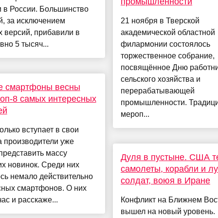
промышленности
 в России. Большинство
й, за исключением
21 ноября в Тверской
 версий, прибавили в
академической областной
вно 5 тысяч...
филармонии состоялось
торжественное собрание,
посвящённое Дню работн
сельского хозяйства и
е смартфоны весны
перерабатывающей
топ-8 самых интересных
промышленности. Традиц
ей
мероп...
олько вступает в свои
а производители уже
представить массу
Дуля в пустыне. США 
х новинок. Среди них
самолеты, корабли и л
сь немало действительно
солдат, воюя в Иране
сных смартфонов. О них
ас и расскаже...
Конфликт на Ближнем Вос
вышел на новый уровень.