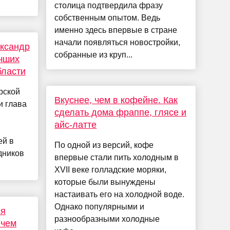
столица подтвердила фразу
собственным опытом. Ведь
именно здесь впервые в стране
начали появляться новостройки,
ександр
собранные из круп...
чших
бласти
рской
Вкуснее, чем в кофейне. Как
и глава
сделать дома фраппе, глясе и
айс-латте
ей в
По одной из версий, кофе
дников
впервые стали пить холодным в
XVII веке голладские моряки,
которые были вынуждены
настаивать его на холодной воде.
Однако популярными и
ся
разнообразными холодные
 чем