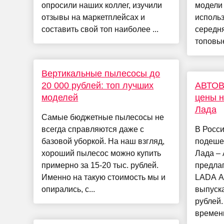
опросили наших коллег, изучили
модели
отзывы на маркетплейсах и
использ
составить свой топ наиболее ...
середня
топовые
Вертикальные пылесосы до
20 000 рублей: топ лучших
АВТОВ
моделей
цены н
Лада
Самые бюджетные пылесосы не
всегда справляются даже с
В Росс
базовой уборкой. На наш взгляд,
подеше
хороший пылесос можно купить
Лада –
примерно за 15-20 тыс. рублей.
предла
Именно на такую стоимость мы и
LADA Au
опирались, с...
выпуска
рублей
временн