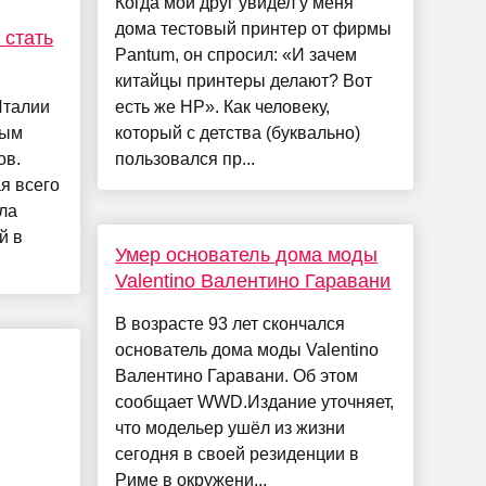
Когда мой друг увидел у меня
дома тестовый принтер от фирмы
 стать
Pantum, он спросил: «И зачем
китайцы принтеры делают? Вот
Италии
есть же HP». Как человеку,
ным
который с детства (буквально)
ов.
пользовался пр...
я всего
ла
й в
Умер основатель дома моды
Valentino Валентино Гаравани
В возрасте 93 лет скончался
основатель дома моды Valentino
Валентино Гаравани. Об этом
сообщает WWD.Издание уточняет,
что модельер ушёл из жизни
сегодня в своей резиденции в
Риме в окружени...