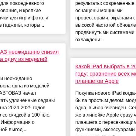
 для повседневного
результаты: современные
ования, и крепкие
оснащены мощными
чки для игр и фото, и
процессорами, экранами с
 гаджеты, которы...
высокой частотой обновле
продвинутыми системами
охлаждени...
АЗ неожиданно снизил
а одну из моделей
Какой iPad выбрать в 2
году: сравнение всех 
ии неожиданно
планшетов Apple
вела одна из моделей
 АВТОВАЗ начал
Покупка нового iPad когда
гать удлиненные седаны
была простым делом: мод
ra 2024-2025 годов
одна, выбор очевиден. Се
 со скидкой в 100 тыс.
же в линейке Apple сразу 
. Информация о
планшета с пересекающи
ой выгод...
функциями, аксессуарами