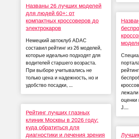
Названы 26 лучших моделей
для людей 60+: от
компактных кроссоверов до
Назва
электрокаров
беспр
кроссо
Немецкий автоклуб ADAC
модел
составил рейтинг из 26 моделей,
которые идеально подходят для
Специа
водителей старшего возраста.
портала
При выборе учитывались не
рейтинг
только цена и надежность, но и
беспро
удобство посадки, ...
кроссов
лежали 
оценки 
J....
Рейтинг лучших глазных
клиник Москвы в 2026 году:
куда обратиться для
диагностики и лечения зрения
Лучши