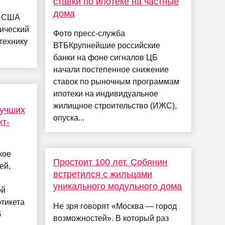
ставки по ипотеке на частные
дома
ю США
ический
Фото пресс-служба
технику
ВТБКрупнейшие российские
банки на фоне сигналов ЦБ
начали постепенное снижение
ставок по рыночным программам
ипотеки на индивидуальное
жилищное строительство (ИЖС),
лучших
опуска...
кт-
кое
Простоит 100 лет. Собянин
ей,
встретился с жильцами
уникального модульного дома
ой
этикета
Не зря говорят «Москва — город
б
возможностей». В который раз