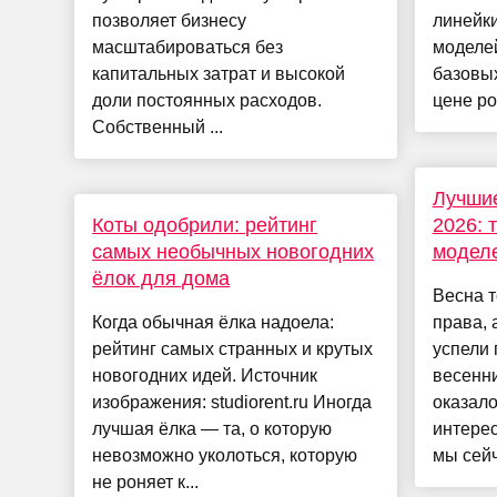
позволяет бизнесу
линейки
масштабироваться без
моделе
капитальных затрат и высокой
базовых
доли постоянных расходов.
цене ро
Собственный ...
Лучши
Коты одобрили: рейтинг
2026: 
самых необычных новогодних
модел
ёлок для дома
Весна т
Когда обычная ёлка надоела:
права, 
рейтинг самых странных и крутых
успели 
новогодних идей. Источник
весенни
изображения: studiorent.ru Иногда
оказало
лучшая ёлка — та, о которую
интере
невозможно уколоться, которую
мы сейч
не роняет к...