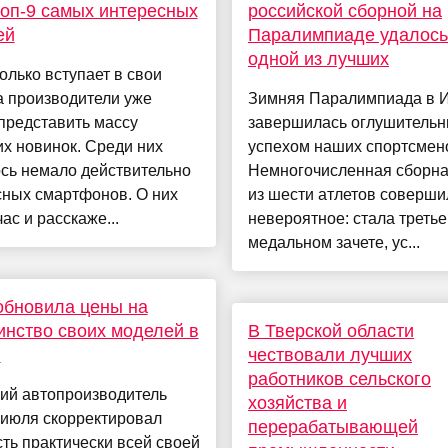
топ-9 самых интересных
российской сборной на
ей
Паралимпиаде удалось
одной из лучших
олько вступает в свои
а производители уже
Зимняя Паралимпиада в 
представить массу
завершилась оглушитель
х новинок. Среди них
успехом наших спортсмен
сь немало действительно
Немногочисленная сборна
сных смартфонов. О них
из шести атлетов соверши
ас и расскаже...
невероятное: стала третье
медальном зачете, ус...
обновила цены на
нство своих моделей в
В Тверской области
и
чествовали лучших
работников сельского
ий автопроизводитель
хозяйства и
 июля скорректировал
перерабатывающей
ть практически всей своей