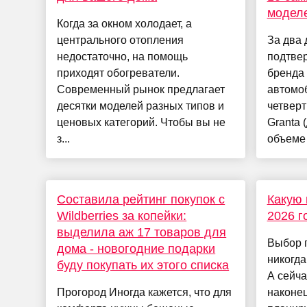
моделе
Когда за окном холодает, а
центрального отопления
За два 
недостаточно, на помощь
подтвер
приходят обогреватели.
бренда
Современный рынок предлагает
автомо
десятки моделей разных типов и
четвер
ценовых категорий. Чтобы вы не
Granta 
з...
объеме 
Составила рейтинг покупок с
Какую 
Wildberries за копейки:
2026 г
выделила аж 17 товаров для
Выбор 
дома - новогодние подарки
никогда
буду покупать их этого списка
А сейчас
Прогород Иногда кажется, что для
наконец