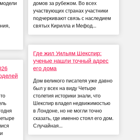
 модели
домов за рубежом. Во всех
участвующих странах участники
подчеркивают связь с наследием
ния,
святых Кирилла и Мефод...
Где жил Уильям Шекспир:
ученые нашли точный адрес
026
его дома
моделей
Дом великого писателя уже давно
был у всех на виду Четыре
-то
столетия историки знали, что
ель
Шекспир владел недвижимостью
годня
в Лондоне, но не могли точно
четыре
сказать, где именно стоял его дом.
мися
Случайная...
 и