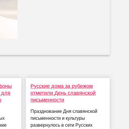
тфоны
Русские дома за рубежом
 для
отметили День славянской
о
письменности
Празднование Дня славянской
ых
письменности и культуры
кие
развернулось в сети Русских