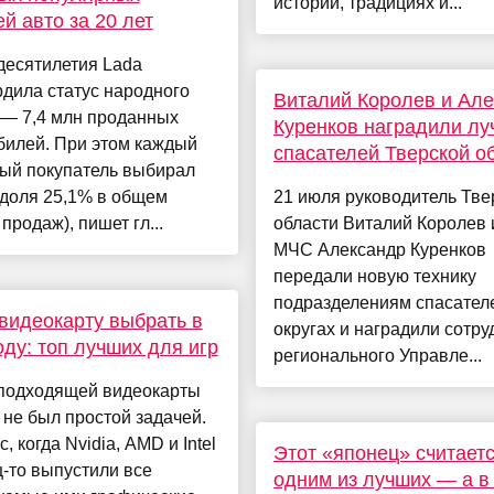
истории, традициях и...
й авто за 20 лет
десятилетия Lada
дила статус народного
Виталий Королев и Ал
 — 7,4 млн проданных
Куренков наградили лу
билей. При этом каждый
спасателей Тверской о
тый покупатель выбирал
(доля 25,1% в общем
21 июля руководитель Тве
продаж), пишет гл...
области Виталий Королев 
МЧС Александр Куренков
передали новую технику
подразделениям спасател
видеокарту выбрать в
округах и наградили сотру
оду: топ лучших для игр
регионального Управле...
подходящей видеокарты
 не был простой задачей.
, когда Nvidia, AMD и Intel
Этот «японец» считает
-то выпустили все
одним из лучших — а в