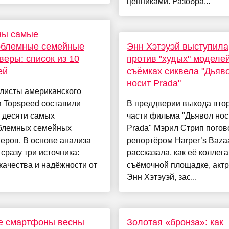
ценниками. Разобра...
ны самые
облемные семейные
Энн Хэтэуэй выступила
веры: список из 10
против "худых" моделе
ей
съёмках сиквела "Дьяв
носит Prada"
листы американского
 Topspeed составили
В преддверии выхода вто
 десяти самых
части фильма "Дьявол нос
блемных семейных
Prada" Мэрил Стрип погов
еров. В основе анализа
репортёром Harper’s Bazaa
сразу три источника:
рассказала, как её коллега
качества и надёжности от
съёмочной площадке, акт
Энн Хэтэуэй, зас...
е смартфоны весны
Золотая «бронза»: как