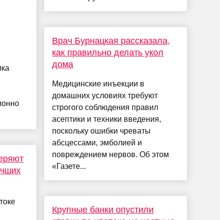
Врач Бурнацкая рассказала,
как правильно делать укол
дома
ика
Медицинские инъекции в
домашних условиях требуют
ионно
строгого соблюдения правил
асептики и техники введения,
поскольку ошибки чреваты
абсцессами, эмболией и
повреждением нервов. Об этом
теряют
«Газете...
учших
токе
Крупные банки опустили