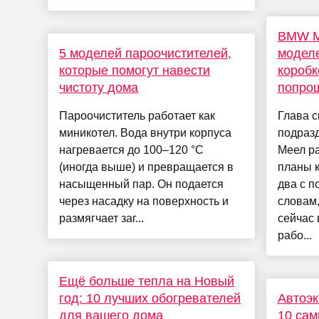
BMW M 
5 моделей пароочистителей,
моделе
которые помогут навести
коробк
чистоту дома
попро
Пароочиститель работает как
Глава с
миникотел. Вода внутри корпуса
подраз
нагревается до 100–120 °C
Меел р
(иногда выше) и превращается в
планы 
насыщенный пар. Он подается
два с п
через насадку на поверхность и
словам
размягчает заг...
сейчас
рабо...
Ещё больше тепла на Новый
год: 10 лучших обогревателей
Автоэк
для вашего дома
10 са