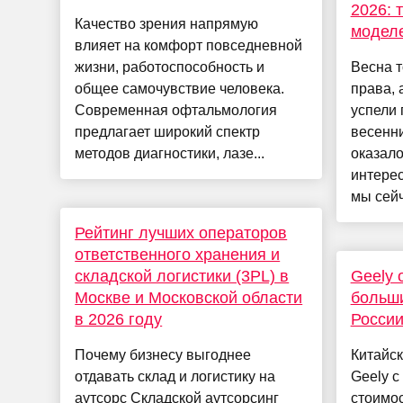
2026: 
Качество зрения напрямую
модел
влияет на комфорт повседневной
жизни, работоспособность и
Весна т
общее самочувствие человека.
права, 
Современная офтальмология
успели 
предлагает широкий спектр
весенни
методов диагностики, лазе...
оказало
интере
мы сейч
Рейтинг лучших операторов
ответственного хранения и
складской логистики (3PL) в
Geely 
Москве и Московской области
больши
в 2026 году
Росси
Почему бизнесу выгоднее
Китайск
отдавать склад и логистику на
Geely с
аутсорс Складской аутсорсинг
стоимос