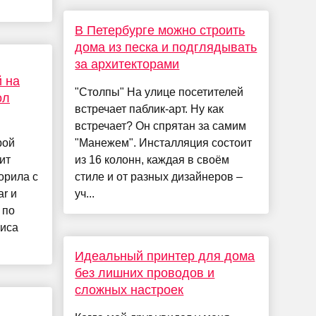
В Петербурге можно строить
дома из песка и подглядывать
за архитекторами
й на
"Столпы" На улице посетителей
ол
встречает паблик-арт. Ну как
встречает? Он спрятан за самим
рой
"Манежем". Инсталляция состоит
ит
из 16 колонн, каждая в своём
орила с
стиле и от разных дизайнеров –
r и
уч...
 по
риса
Идеальный принтер для дома
без лишних проводов и
сложных настроек