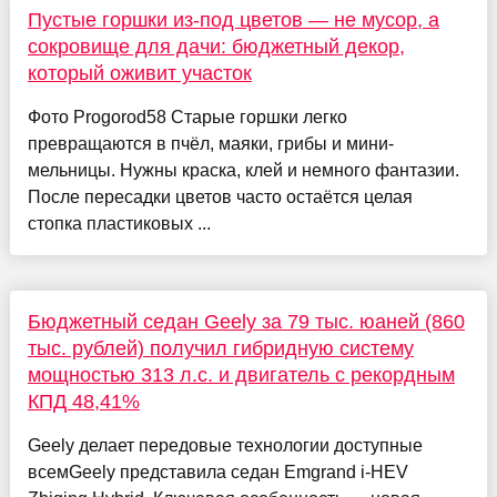
Пустые горшки из-под цветов — не мусор, а
сокровище для дачи: бюджетный декор,
который оживит участок
Фото Progorod58 Старые горшки легко
превращаются в пчёл, маяки, грибы и мини-
мельницы. Нужны краска, клей и немного фантазии.
После пересадки цветов часто остаётся целая
стопка пластиковых ...
Бюджетный седан Geely за 79 тыс. юаней (860
тыс. рублей) получил гибридную систему
мощностью 313 л.с. и двигатель с рекордным
КПД 48,41%
Geely делает передовые технологии доступные
всемGeely представила седан Emgrand i-HEV