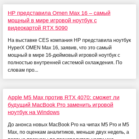
HP представила Omen Max 16 – самый
мощный в мире игровой ноутбук с
видеокартой RTX 5090
На выставке CES компания HP представила ноутбук
HyperX OMEN Max 16, заявив, что это самый
мощный в мире 16-дюймовый игровой ноутбук с
полностью внутренней системой охлаждения. По
словам про...
Apple M5 Max против RTX 4070: сможет ли
будущий MacBook Pro заменить игровой
ноутбук на Windows
До анонса новых MacBook Pro на чипах M5 Pro и M5
Max, по оценкам аналитиков, меньше двух недель, а