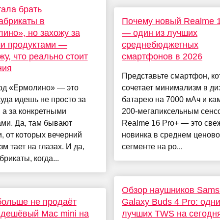
ала брать
абрикаты в
Почему новый Realme 1
ино», но захожу за
— один из лучших
ми продуктами —
среднебюджетных
жу, что реально стоит
смартфонов в 2026
ния
Представьте смартфон, к
од «Ермолино» — это
сочетает минимализм в ди
куда идешь не просто за
батарею на 7000 мАч и ка
 а за конкретными
200-мегапиксельным сенс
ми. Да, там бывают
Realme 16 Pro+ — это све
, от которых вечерний
новинка в среднем ценов
зм тает на глазах. И да,
сегменте на ро...
рикаты, когда...
Обзор наушников Sams
больше не продаёт
Galaxy Buds 4 Pro: одни
дешёвый Mac mini на
лучших TWS на сегодн