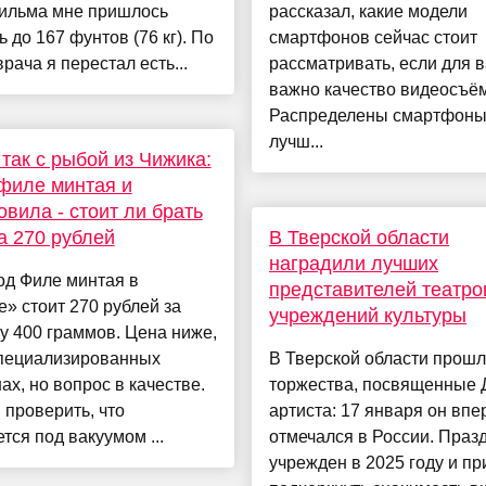
фильма мне пришлось
рассказал, какие модели
ь до 167 фунтов (76 кг). По
смартфонов сейчас стоит
врача я перестал есть...
рассматривать, если для в
важно качество видеосъём
Распределены смартфоны
лучш...
 так с рыбой из Чижика:
филе минтая и
овила - стоит ли брать
а 270 рублей
В Тверской области
наградили лучших
од Филе минтая в
представителей театро
» стоит 270 рублей за
учреждений культуры
у 400 граммов. Цена ниже,
специализированных
В Тверской области прош
ах, но вопрос в качестве.
торжества, посвященные
проверить, что
артиста: 17 января он вп
тся под вакуумом ...
отмечался в России. Праз
учрежден в 2025 году и пр