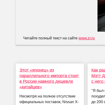
Читайте полный текст на сайте
www.zr.ru
Этот «японец» из
Как ра
параллельного импорта стоит
Мэтт Д
в России намного дешевле
с него
«китайцев»
"Я был 
Несмотря на полное отсутствие
похудел
официальных поставок, Nissan X-
до 200 