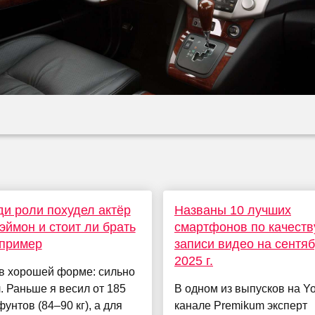
ди роли похудел актёр
Названы 10 лучших
эймон и стоит ли брать
смартфонов по качеств
 пример
записи видео на сентя
2025 г.
в хорошей форме: сильно
. Раньше я весил от 185
В одном из выпусков на Y
фунтов (84–90 кг), а для
канале Premikum эксперт