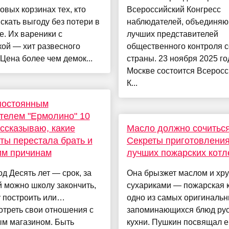
овых корзинах тех, кто
Всероссийский Конгресс
скать выгоду без потери в
наблюдателей, объединя
е. Их вареники с
лучших представителей
ой — хит развесного
общественного контроля с
 Цена более чем демок...
страны. 23 ноября 2025 го
Москве состоится Всеросс
К...
постоянным
телем "Ермолино" 10
ассказываю, какие
Масло должно сочиться
ты перестала брать и
Секреты приготовлени
им причинам
лучших пожарских котл
д Десять лет — срок, за
Она брызжет маслом и хру
 можно школу закончить,
сухариками — пожарская 
у построить или…
одно из самых оригинальн
треть свои отношения с
запоминающихся блюд ру
м магазином. Быть
кухни. Пушкин посвящал е