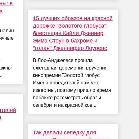
ны: в
х
15 лучших образов на красной
дорожке "Золотого глобуса":
еналин
блестящая Кайли Дженнер,
личные
Эмма Стоун в бахроме и
"голая" Дженнифер Лоуренс
о
В Лос-Анджелесе прошла
важны
ежегодная церемония вручения
..
кинопремии "Золотой глобус".
Имена победителей нам уже
известны, поэтому пришло время
поближе рассмотреть образы
селебрити на красной ков...
ателей
я
Так делали селедку для