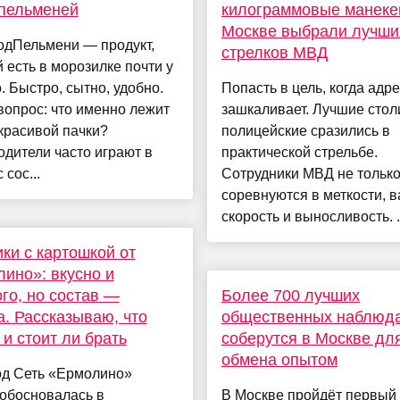
пельменей
килограммовые манеке
Москве выбрали лучши
одПельмени — продукт,
стрелков МВД
 есть в морозилке почти у
. Быстро, сытно, удобно.
Попасть в цель, когда адр
вопрос: что именно лежит
зашкаливает. Лучшие сто
красивой пачки?
полицейские сразились в
дители часто играют в
практической стрельбе.
 сос...
Сотрудники МВД не тольк
соревнуются в меткости, 
скорость и выносливость. .
ки с картошкой от
ино»: вкусно и
го, но состав —
Более 700 лучших
а. Рассказываю, что
общественных наблюд
 и стоит ли брать
соберутся в Москве дл
обмена опытом
од Сеть «Ермолино»
обосновалась в
В Москве пройдёт первый