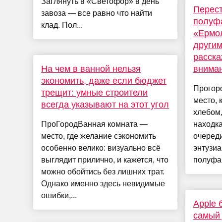
Заглянуть в «Светофор» в день
Перест
завоза — все равно что найти
полуф
клад. Пол...
«Ермол
други
расска
На чем в ванной нельзя
внима
экономить, даже если бюджет
Прогор
трещит: умные строители
место, 
всегда указывают на этот угол
хлебом,
ПроГородВанная комната —
находка
место, где желание сэкономить
очереди
особенно велико: визуально всё
энтузиа
выглядит прилично, и кажется, что
полуфаб
можно обойтись без лишних трат.
Однако именно здесь невидимые
ошибки,...
Apple 
самый 