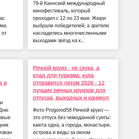
79-й Каннский международный
кинофестиваль, который
ас
проходил с 12 по 23 мая. Жюри
ки.
выбрали победителей, а зрители
 от
насладились многочисленными
выходами звёзд на к...
Речной круиз - не скука, а
клад для туризма: куда
в и
отправится летом 2026 - 12
лучших речных круизов для
отпуска, выходных и каникул
ли
 Дню
Фото Progorod58 Речной круиз —
ервые
это отпуск без чемоданной суеты:
дник
каюта одна, а города, монастыри,
изван
острова и виды за окном