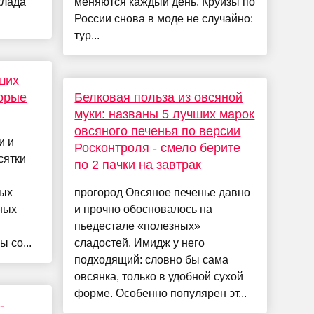
клада
меняются каждый день. Круизы по
России снова в моде не случайно:
тур...
ших
торые
Белковая польза из овсяной
муки: названы 5 лучших марок
овсяного печенья по версии
и и
Росконтроля - смело берите
сятки
по 2 пачки на завтрак
ных
прогород Овсяное печенье давно
ных
и прочно обосновалось на
пьедестале «полезных»
 со...
сладостей. Имидж у него
подходящий: словно бы сама
овсянка, только в удобной сухой
форме. Особенно популярен эт...
-