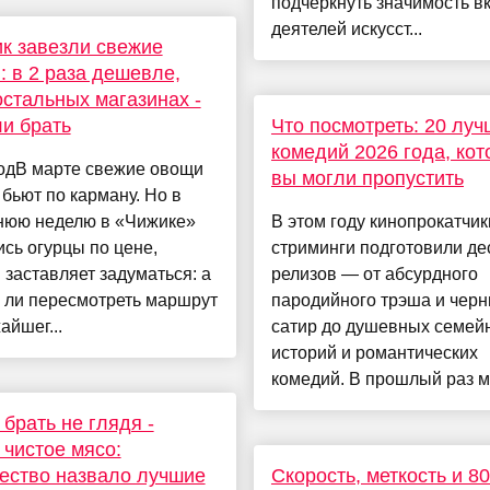
подчеркнуть значимость в
деятелей искусст...
к завезли свежие
: в 2 раза дешевле,
остальных магазинах -
ли брать
Что посмотреть: 20 луч
комедий 2026 года, ко
одВ марте свежие овощи
вы могли пропустить
бьют по карману. Но в
нюю неделю в «Чижике»
В этом году кинопрокатчик
сь огурцы по цене,
стриминги подготовили де
 заставляет задуматься: а
релизов — от абсурдного
 ли пересмотреть маршрут
пародийного трэша и чер
айшег...
сатир до душевных семей
историй и романтических
комедий. В прошлый раз мы
брать не глядя -
 чистое мясо:
ество назвало лучшие
Скорость, меткость и 80