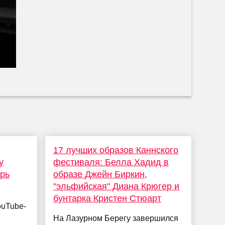
17 лучших образов Каннского
у
фестиваля: Белла Хадид в
брь
образе Джейн Биркин,
"эльфийская" Диана Крюгер и
бунтарка Кристен Стюарт
ouTube-
На Лазурном Берегу завершился