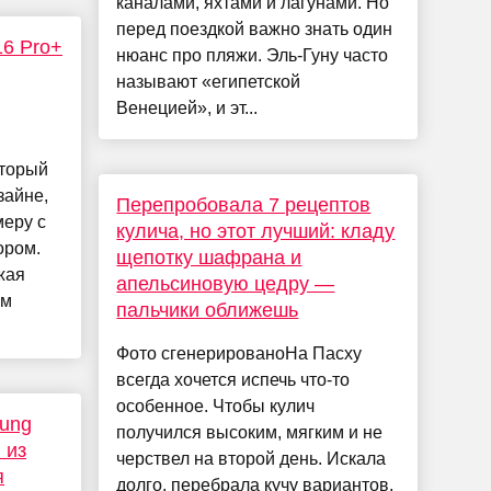
каналами, яхтами и лагунами. Но
перед поездкой важно знать один
6 Pro+
нюанс про пляжи. Эль-Гуну часто
называют «египетской
Венецией», и эт...
оторый
зайне,
Перепробовала 7 рецептов
меру с
кулича, но этот лучший: кладу
ором.
щепотку шафрана и
жая
апельсиновую цедру —
ом
пальчики оближешь
Фото сгенерированоНа Пасху
всегда хочется испечь что-то
особенное. Чтобы кулич
ung
получился высоким, мягким и не
 из
черствел на второй день. Искала
я
долго, перебрала кучу вариантов.