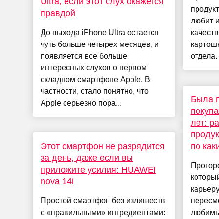
Ultra, если этот слух окажется
продукт
правдой
любит и
До выхода iPhone Ultra остается
качеств
чуть больше четырех месяцев, и
картошк
появляется все больше
отдела.
интересных слухов о первом
складном смартфоне Apple. В
частности, стало понятно, что
Была 
Apple серьезно пора...
покупа
лет: р
продук
Этот смартфон не разрядится
по как
за день, даже если вы
Прогоро
приложите усилия: HUAWEI
который
nova 14i
карьер
Простой смартфон без излишеств
пересмо
с «правильными» ингредиентами:
любимы