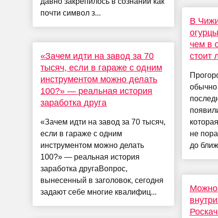
давно закрепилось в сознании как
почти символ з...
В Чижи
огурцы
чем в 
«Зачем идти на завод за 70
стоит 
тысяч, если в гараже с одним
Прогор
инструментом можно делать
обычно 
100?» — реальная история
послед
заработка друга
появили
«Зачем идти на завод за 70 тысяч,
которая
если в гараже с одним
не пора
инструментом можно делать
до ближ
100?» — реальная история
заработка другаВопрос,
вынесенный в заголовок, сегодня
Можно 
задают себе многие квалифиц...
внутри
Роскач