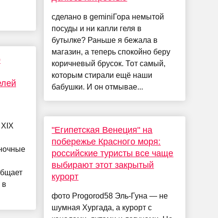
сделано в geminiГора немытой
посуды и ни капли геля в
бутылке? Раньше я бежала в
магазин, а теперь спокойно беру
0
коричневый брусок. Тот самый,
которым стирали ещё наши
елей
бабушки. И он отмывае...
 XIX
"Египетская Венеция" на
побережье Красного моря:
оночные
российские туристы все чаще
выбирают этот закрытый
общает
курорт
 в
фото Progorod58 Эль-Гуна — не
шумная Хургада, а курорт с