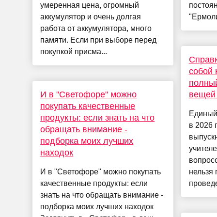
умеренная цена, огромный
постоя
аккумулятор и очень долгая
"Ермоли
работа от аккумулятора, много
памяти. Если при выборе перед
покупкой присма...
Справк
собой 
полны
И в "Светофоре" можно
вещей 
покупать качественные
Единый
продукты: если знать на что
в 2026 
обращать внимание -
выпускн
подборка моих лучших
учителе
находок
вопросо
И в "Светофоре" можно покупать
нельзя 
качественные продукты: если
проведе
знать на что обращать внимание -
подборка моих лучших находок