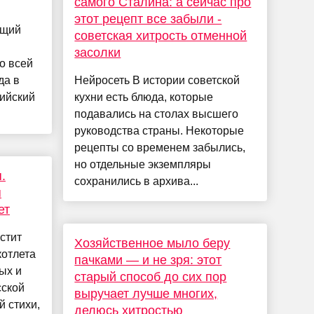
самого Сталина: а сейчас про
этот рецепт все забыли -
ющий
советская хитрость отменной
засолки
о всей
да в
Нейросеть В истории советской
ийский
кухни есть блюда, которые
подавались на столах высшего
руководства страны. Некоторые
рецепты со временем забылись,
но отдельные экземпляры
.
сохранились в архива...
я
ет
стит
Хозяйственное мыло беру
котлета
пачками — и не зря: этот
ых и
старый способ до сих пор
сской
выручает лучше многих,
й стихи,
делюсь хитростью