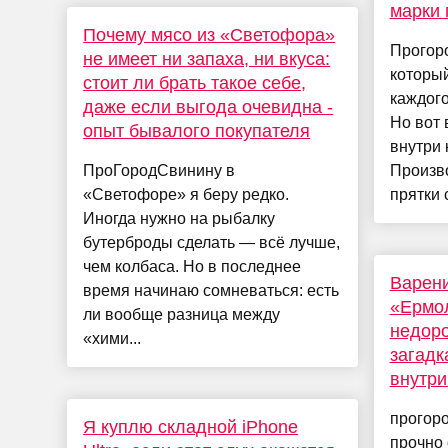
марки 
Почему мясо из «Светофора»
Прогор
не имеет ни запаха, ни вкуса:
который
стоит ли брать такое себе,
каждого
даже если выгода очевидна -
Но вот 
опыт бывалого покупателя
внутри 
ПроГородСвинину в
Произво
«Светофоре» я беру редко.
прятки с
Иногда нужно на рыбалку
бутерброды сделать — всё лучше,
чем колбаса. Но в последнее
Варени
время начинаю сомневаться: есть
«Ермол
ли вообще разница между
недоро
«хими...
загадк
внутри
прогор
Я куплю складной iPhone
прочно 