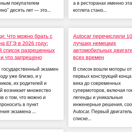
нным покупателем
а в ресторанах именно эта
но" десять лет — это...
котлета стано...
и: Что можно брать с
Autocar перечислили 1
на ЕГЭ в 2026 году:
лучших немецких
й список разрешенных
автомобильных двигат
и что запрещено
всех времен
 государственный экзамен
В список вошли моторы от
году уже близко, и у
первых конструкций конца
иков, их родителей и
века до современных
й возникает множество
супермоторов, включая г
в о том, что можно и
легенды и уникальные
проносить в пункт
инженерные решения, со
ния экзамена ...
Autocar. Первый двигатель
списке...