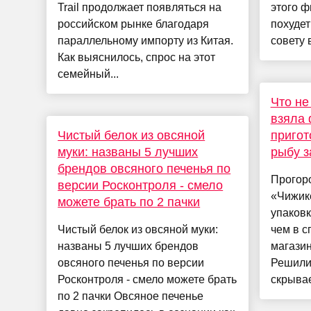
Trail продолжает появляться на
этого 
российском рынке благодаря
похудет
параллельному импорту из Китая.
совету 
Как выяснилось, спрос на этот
семейный...
Что не
взяла 
Чистый белок из овсяной
пригот
муки: названы 5 лучших
рыбу з
брендов овсяного печенья по
Прогор
версии Росконтроля - смело
«Чижике
можете брать по 2 пачки
упаковк
Чистый белок из овсяной муки:
чем в 
названы 5 лучших брендов
магазин
овсяного печенья по версии
Решили 
Росконтроля - смело можете брать
скрывае
по 2 пачки Овсяное печенье