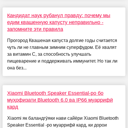
Кандидат наук рубанул правду: почему мы
едим квашенную капусту неправильно -
запомните эти правила
Прогород Квашеная капуста долгие годы считается
чуть ли не главным зимним суперфудом. Её хвалят
за витамин C, за способность улучшать
пищеварение и поддерживать иммунитет. Но так ли
она без...
Xiaomi Bluetooth Speaker Essential-ро бо
муҳофизати Bluetooth 6.0 ва IP66 муаррифӣ
кард
Xiaomi як баландгӯяки нави сайёри Xiaomi Bluetooth
Speaker Essential -ро муаррифӣ кард, ки дорои