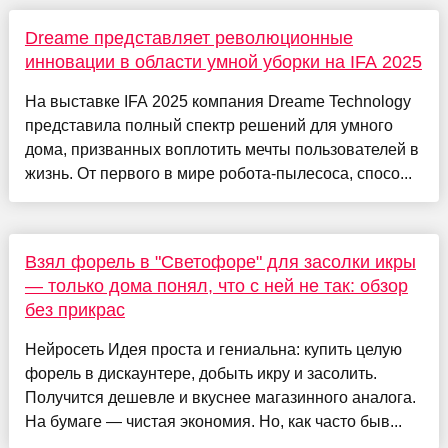
Dreame представляет революционные
инновации в области умной уборки на IFA 2025
На выставке IFA 2025 компания Dreame Technology
представила полный спектр решений для умного
дома, призванных воплотить мечты пользователей в
жизнь. От первого в мире робота-пылесоса, спосо...
Взял форель в "Светофоре" для засолки икры
— только дома понял, что с ней не так: обзор
без прикрас
Нейросеть Идея проста и гениальна: купить целую
форель в дискаунтере, добыть икру и засолить.
Получится дешевле и вкуснее магазинного аналога.
На бумаге — чистая экономия. Но, как часто быв...