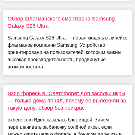
Обзор флагманского смартфона Samsung
Galaxy S26 Ultra
Samsung Galaxy S26 Ultra — новая модель в линейке
флагманов компании Samsung. Устройство
ориентировано на пользователей, которым важны
высокая производительность, продвинутые
возможности ка...
Взял форель в "Светофоре" для засолки икры
— только дома понял, почему ее выложили за
такую цену: обзор без прикрас
pxhere.com Идея казалась блестящей. Зачем
переплачивать за баночку солёной икры, если
можно купить целую форель, а бонусом получить и