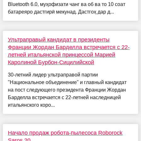
Bluetooth 6.0, муҳофизати чанг ва об ва то 10 соат
батареяро дастгирӣ мекунад. Дастгоҳ дар д...
Ультраправый кандидат в президенты
Франции Жордан Барделла встречается с 22-
летней итальянской принцессой Марией
Каролиной Бурбон-Сицилийской
30-летний лидер ультраправой партии
"Национальное объединение" и главный кандидат
на пост следующего президента Франции Жордан
Барделла встречается с 22-летней наследницей
итальянского коро...
Начало продаж робота-пылесоса Roborock
Saros 20