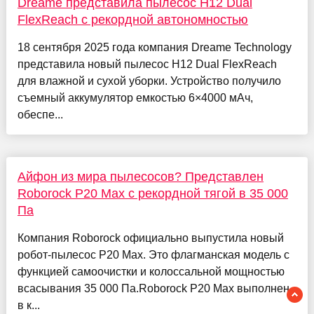
Dreame представила пылесос H12 Dual
FlexReach с рекордной автономностью
18 сентября 2025 года компания Dreame Technology
представила новый пылесос H12 Dual FlexReach
для влажной и сухой уборки. Устройство получило
съемный аккумулятор емкостью 6×4000 мАч,
обеспе...
Айфон из мира пылесосов? Представлен
Roborock P20 Max с рекордной тягой в 35 000
Па
Компания Roborock официально выпустила новый
робот-пылесос P20 Max. Это флагманская модель с
функцией самоочистки и колоссальной мощностью
всасывания 35 000 Па.Roborock P20 Max выполнен
в к...