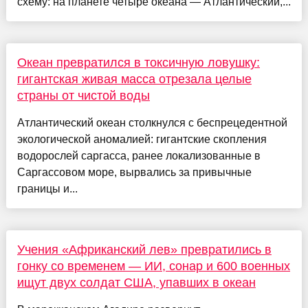
схему: на планете четыре океана — Атлантический,...
Океан превратился в токсичную ловушку:
гигантская живая масса отрезала целые
страны от чистой воды
Атлантический океан столкнулся с беспрецедентной
экологической аномалией: гигантские скопления
водорослей саргасса, ранее локализованные в
Саргассовом море, вырвались за привычные
границы и...
Учения «Африканский лев» превратились в
гонку со временем — ИИ, сонар и 600 военных
ищут двух солдат США, упавших в океан