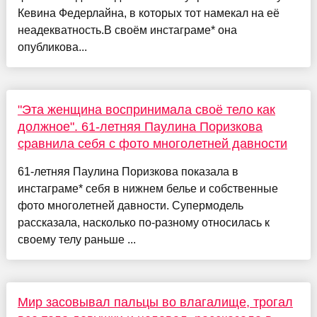
Кевина Федерлайна, в которых тот намекал на её
неадекватность.В своём инстаграме* она
опубликова...
"Эта женщина воспринимала своё тело как
должное". 61-летняя Паулина Поризкова
сравнила себя с фото многолетней давности
61-летняя Паулина Поризкова показала в
инстаграме* себя в нижнем белье и собственные
фото многолетней давности. Супермодель
рассказала, насколько по-разному относилась к
своему телу раньше ...
Мир засовывал пальцы во влагалище, трогал