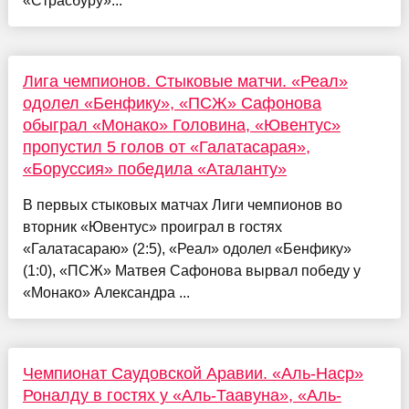
«Страсбуру»...
Лига чемпионов. Стыковые матчи. «Реал»
одолел «Бенфику», «ПСЖ» Сафонова
обыграл «Монако» Головина, «Ювентус»
пропустил 5 голов от «Галатасарая»,
«Боруссия» победила «Аталанту»
В первых стыковых матчах Лиги чемпионов во
вторник «Ювентус» проиграл в гостях
«Галатасараю» (2:5), «Реал» одолел «Бенфику»
(1:0), «ПСЖ» Матвея Сафонова вырвал победу у
«Монако» Александра ...
Чемпионат Саудовской Аравии. «Аль-Наср»
Роналду в гостях у «Аль-Таавуна», «Аль-