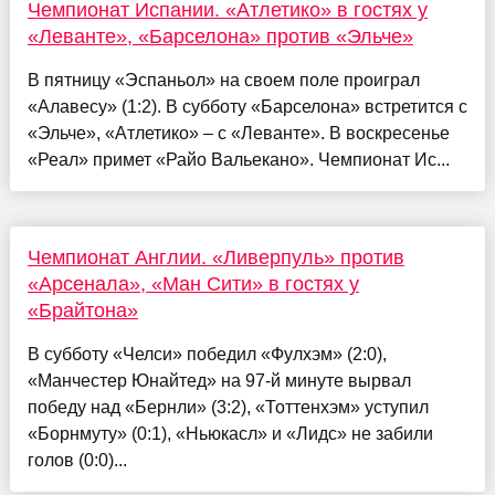
Чемпионат Испании. «Атлетико» в гостях у
«Леванте», «Барселона» против «Эльче»
В пятницу «Эспаньол» на своем поле проиграл
«Алавесу» (1:2). В субботу «Барселона» встретится с
«Эльче», «Атлетико» – с «Леванте». В воскресенье
«Реал» примет «Райо Вальекано». Чемпионат Ис...
Чемпионат Англии. «Ливерпуль» против
«Арсенала», «Ман Сити» в гостях у
«Брайтона»
В субботу «Челси» победил «Фулхэм» (2:0),
«Манчестер Юнайтед» на 97-й минуте вырвал
победу над «Бернли» (3:2), «Тоттенхэм» уступил
«Борнмуту» (0:1), «Ньюкасл» и «Лидс» не забили
голов (0:0)...