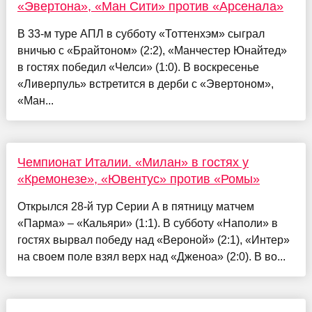
«Эвертона», «Ман Сити» против «Арсенала»
В 33-м туре АПЛ в субботу «Тоттенхэм» сыграл
вничью с «Брайтоном» (2:2), «Манчестер Юнайтед»
в гостях победил «Челси» (1:0). В воскресенье
«Ливерпуль» встретится в дерби с «Эвертоном»,
«Ман...
Чемпионат Италии. «Милан» в гостях у
«Кремонезе», «Ювентус» против «Ромы»
Открылся 28-й тур Серии А в пятницу матчем
«Парма» – «Кальяри» (1:1). В субботу «Наполи» в
гостях вырвал победу над «Вероной» (2:1), «Интер»
на своем поле взял верх над «Дженоа» (2:0). В во...