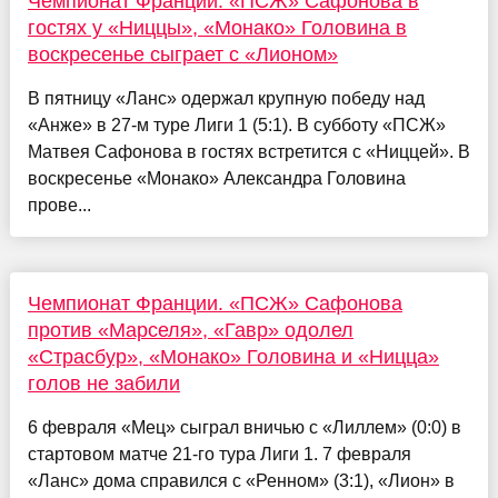
Чемпионат Франции. «ПСЖ» Сафонова в
гостях у «Ниццы», «Монако» Головина в
воскресенье сыграет с «Лионом»
В пятницу «Ланс» одержал крупную победу над
«Анже» в 27-м туре Лиги 1 (5:1). В субботу «ПСЖ»
Матвея Сафонова в гостях встретится с «Ниццей». В
воскресенье «Монако» Александра Головина
прове...
Чемпионат Франции. «ПСЖ» Сафонова
против «Марселя», «Гавр» одолел
«Страсбур», «Монако» Головина и «Ницца»
голов не забили
6 февраля «Мец» сыграл вничью с «Лиллем» (0:0) в
стартовом матче 21-го тура Лиги 1. 7 февраля
«Ланс» дома справился с «Ренном» (3:1), «Лион» в