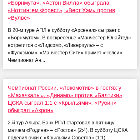
«Борнмута», «Астон Вилла» обыграла
«Ноттингем Форест», «Вест Хэм» против
«Вулвс»
В 20-м туре АПЛ в субботу «Арсенал» сыграет с
«Борнмутом». В воскресенье «Манчестер Юнайтед»
встретится с «Лидсом», «Ливерпуль» – с
«Фулхэмом», «Манчестер Сити» примет «Челси».
Чемпионат Ан...
Чемпионат России. «Локомотив» в гостях у
«Махачкалы», «Динамо» против «Балтики»,
ЦСКА сыграл 1:1 с «Крыльями», «Рубин»
обыграл «Акрон»
2-й тур Альфа-Банк РПЛ стартовал в пятницу
матчем «Родина» – «Ростов» (2:4). В субботу ЦСКА
поделил очки с «Крыльями Советов» (1:1),