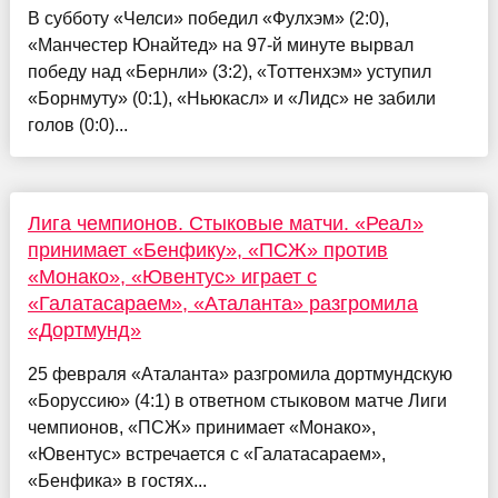
В субботу «Челси» победил «Фулхэм» (2:0),
«Манчестер Юнайтед» на 97-й минуте вырвал
победу над «Бернли» (3:2), «Тоттенхэм» уступил
«Борнмуту» (0:1), «Ньюкасл» и «Лидс» не забили
голов (0:0)...
Лига чемпионов. Стыковые матчи. «Реал»
принимает «Бенфику», «ПСЖ» против
«Монако», «Ювентус» играет с
«Галатасараем», «Аталанта» разгромила
«Дортмунд»
25 февраля «Аталанта» разгромила дортмундскую
«Боруссию» (4:1) в ответном стыковом матче Лиги
чемпионов, «ПСЖ» принимает «Монако»,
«Ювентус» встречается с «Галатасараем»,
«Бенфика» в гостях...