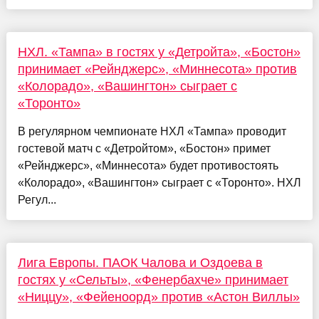
НХЛ. «Тампа» в гостях у «Детройта», «Бостон»
принимает «Рейнджерс», «Миннесота» против
«Колорадо», «Вашингтон» сыграет с
«Торонто»
В регулярном чемпионате НХЛ «Тампа» проводит
гостевой матч с «Детройтом», «Бостон» примет
«Рейнджерс», «Миннесота» будет противостоять
«Колорадо», «Вашингтон» сыграет с «Торонто». НХЛ
Регул...
Лига Европы. ПАОК Чалова и Оздоева в
гостях у «Сельты», «Фенербахче» принимает
«Ниццу», «Фейеноорд» против «Астон Виллы»