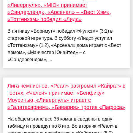
«Ливерпуля», «МЮ» принимает
«Сандерленд», «Арсенал» – «Вест Хэм»,
«Тоттенхэм» победил «Лидс»
В пятницу «Борнмут» победил «Фулхэм» (3:1) в
стартовой игре тура. В субботу «Лидс» уступил
«Тоттенхэму» (1:2), «Арсенал» дома играет с «Вест
Хэмом», «Манчестер Юнайтед» – с
«Сандерлендом», ...
Лига чемпионов. «Реал» разгромил «Кайрат» в
гостях, «Челси» принимает «Бенфику»
Моуринью, «Ливерпуль» играет с
«Галатасараем», «Бавария» против «Пафоса»
На общем этапе все 36 команд сведены в одну
таблицу и проведут по 8 игр. Во вторник «Реал» в