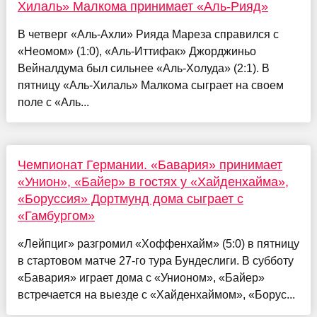
Хилаль» Малкома принимает «Аль-Рияд»
В четверг «Аль-Ахли» Рияда Мареза справился с
«Неомом» (1:0), «Аль-Иттифак» Джорджиньо
Вейналдума был сильнее «Аль-Холуда» (2:1). В
пятницу «Аль-Хилаль» Малкома сыграет на своем
поле с «Аль...
Чемпионат Германии. «Бавария» принимает
«Унион», «Байер» в гостях у «Хайденхайма»,
«Боруссия» Дортмунд дома сыграет с
«Гамбургом»
«Лейпциг» разгромил «Хоффенхайм» (5:0) в пятницу
в стартовом матче 27-го тура Бундеслиги. В субботу
«Бавария» играет дома с «Унионом», «Байер»
встречается на выезде с «Хайденхаймом», «Борус...