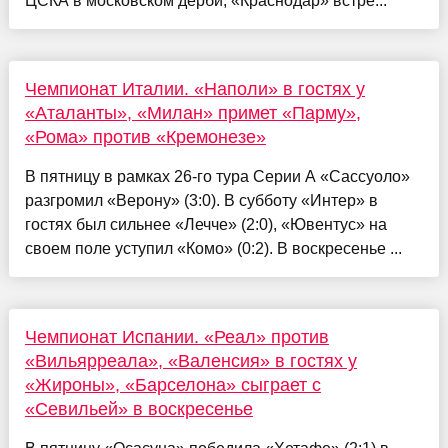
ЦСКА в московском дерби, «Краснодар» встре...
Чемпионат Италии. «Наполи» в гостях у
«Аталанты», «Милан» примет «Парму»,
«Рома» против «Кремонезе»
В пятницу в рамках 26-го тура Серии А «Сассуоло»
разгромил «Верону» (3:0). В субботу «Интер» в
гостях был сильнее «Лечче» (2:0), «Ювентус» на
своем поле уступил «Комо» (0:2). В воскресенье ...
Чемпионат Испании. «Реал» против
«Вильярреала», «Валенсия» в гостях у
«Жироны», «Барселона» сыграет с
«Севильей» в воскресенье