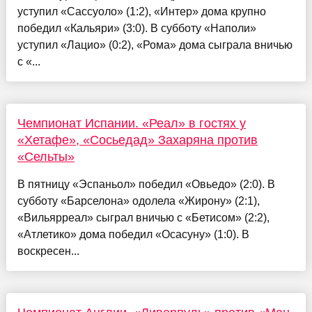
уступил «Сассуоло» (1:2), «Интер» дома крупно
победил «Кальяри» (3:0). В субботу «Наполи»
уступил «Лацио» (0:2), «Рома» дома сыграла вничью
с «...
Чемпионат Испании. «Реал» в гостях у
«Хетафе», «Сосьедад» Захаряна против
«Сельты»
В пятницу «Эспаньол» победил «Овьедо» (2:0). В
субботу «Барселона» одолела «Жирону» (2:1),
«Вильярреал» сыграл вничью с «Бетисом» (2:2),
«Атлетико» дома победил «Осасуну» (1:0). В
воскресен...