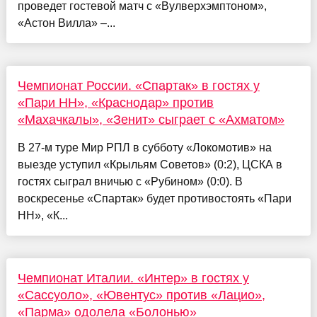
проведет гостевой матч с «Вулверхэмптоном»,
«Астон Вилла» –...
Чемпионат России. «Спартак» в гостях у
«Пари НН», «Краснодар» против
«Махачкалы», «Зенит» сыграет с «Ахматом»
В 27-м туре Мир РПЛ в субботу «Локомотив» на
выезде уступил «Крыльям Советов» (0:2), ЦСКА в
гостях сыграл вничью с «Рубином» (0:0). В
воскресенье «Спартак» будет противостоять «Пари
НН», «К...
Чемпионат Италии. «Интер» в гостях у
«Сассуоло», «Ювентус» против «Лацио»,
«Парма» одолела «Болонью»