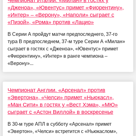
Чемпионат Италии. «Милан» в гостях у
«Дженоа», «Ювентус» примет «Фиорентину»,
«Интер» – «Верону», «Наполи» сыграет с
«Пизой», «Рома» против «Лацио»
В Серии А пройдут матчи предпоследнего, 37-го
тура В предпоследнем, 37-м туре Серии А «Милан»
сыграет в гостях с «Дженоа», «Ювентус» примет
«Фиорентину», «Интер» в ранге чемпиона –
«Верону»...
Чемпионат Англии. «Арсенал» против
«Эвертона», «Челси» примет «Ньюкасл»,
«Ман Сити» в гостях у «Вест Хэма», «МЮ»
сыграет с «Астон Виллой» в воскресенье
В 30-м туре АПЛ в субботу «Арсенал» примет
«Эвертон», «Челси» встретится с «Ньюкаслом»,